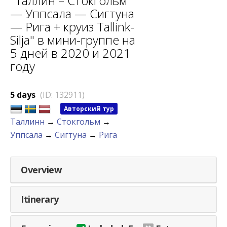
"Таллин – Стокгольм
— Уппсала — Сигтуна
— Рига + круиз Tallink-
Silja" в мини-группе на
5 дней в 2020 и 2021
году
5 days
(ID: 132911)
Авторский тур
Таллинн
→
Стокгольм
→
Уппсала
→
Сигтуна
→
Рига
Overview
Itinerary