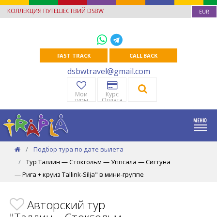
КОЛЛЕКЦИЯ ПУТЕШЕСТВИЙ DSBW
EUR
FAST TRACK
CALL BACK
dsbwtravel@gmail.com
Мои
Курс
туры
Оплата
Подбор тура по дате вылета
Тур Таллин — Стокгольм — Уппсала — Сигтуна
— Рига + круиз Tallink-Silja" в мини-группе
Авторский тур