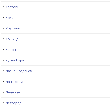
Клатови
Колин
Коуржим
Кошице
Крнов
Кутна Гора
Лазне Богданеч
Ланшкроун
Леднице
Летоград