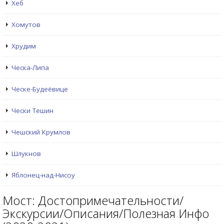
Хеб
Хомутов
Хрудим
Ческа-Липа
Ческе-Будеёвице
Чески Тешин
Чешский Крумлов
Шлукнов
Яблонец-над-Нисоу
Мост: Достопримечательности/
Экскурсии/Описания/Полезная Инфо