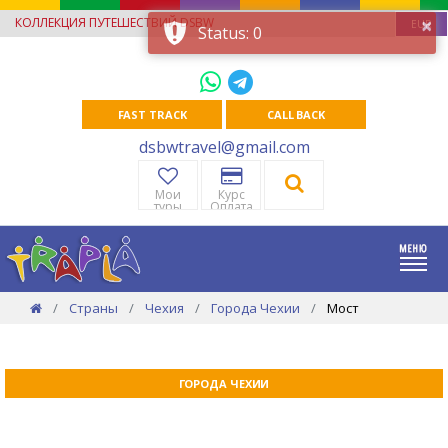
×
КОЛЛЕКЦИЯ ПУТЕШЕСТВИЙ DSBW
EUR
Status: 0
FAST TRACK
CALL BACK
dsbwtravel@gmail.com
Мои
Курс
туры
Оплата
Страны
Чехия
Города Чехии
Мост
ГОРОДА ЧЕХИИ