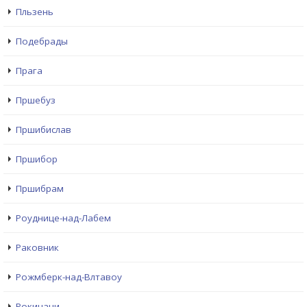
Пльзень
Подебрады
Прага
Пршебуз
Пршибислав
Пршибор
Пршибрам
Рoуднице-над-Лабем
Раковник
Рожмберк-над-Влтавоу
Рокицани