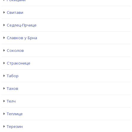
Свитави
Седлец-Прчице
Славков у Брна
Соколов
Страконице
Табор
Тахов
Телч
Теплице
Терезин