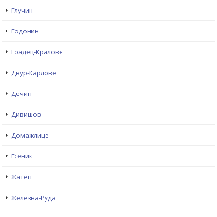
Глучин
Годонин
Градец-Кралове
Двур-Карлове
Дечин
Дивишов
Домажлице
Есеник
Жатец
Железна-Руда