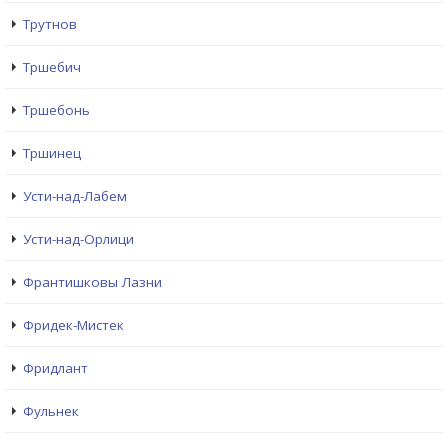
Трутнов
Тршебич
Тршебонь
Тршинец
Усти-над-Лабем
Усти-над-Орлици
Франтишковы Лазни
Фридек-Мистек
Фридлант
Фульнек