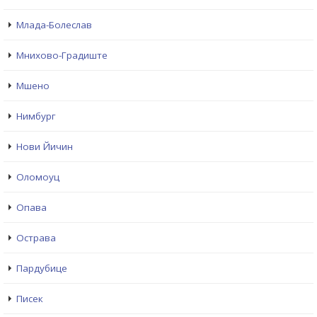
Млада-Болеслав
Мнихово-Градиште
Мшено
Нимбург
Нови Йичин
Оломоуц
Опава
Острава
Пардубице
Писек