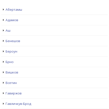
Абертамы
Адамов
Аш
Бенешов
Бероун
Брно
Вишков
Всетин
Гавиржов
Гавличкув-Брод