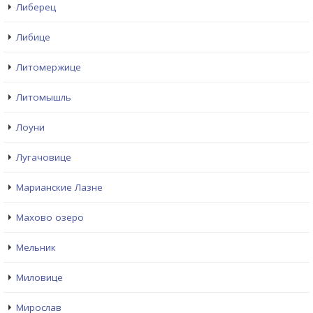
Либерец
Либице
Литомержице
Литомышль
Лоуни
Лугачовице
Марианские Лазне
Махово озеро
Мельник
Миловице
Мирослав