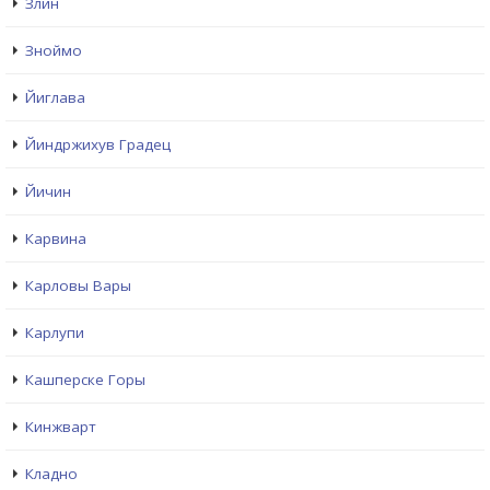
Злин
Зноймо
Йиглава
Йиндржихув Градец
Йичин
Карвина
Карловы Вары
Карлупи
Кашперске Горы
Кинжварт
Кладно