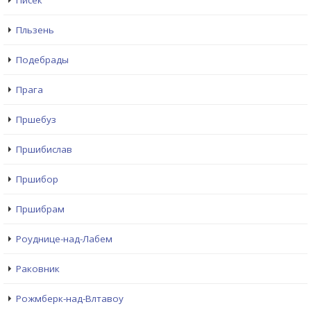
Писек
Пльзень
Подебрады
Прага
Пршебуз
Пршибислав
Пршибор
Пршибрам
Рoуднице-над-Лабем
Раковник
Рожмберк-над-Влтавоу