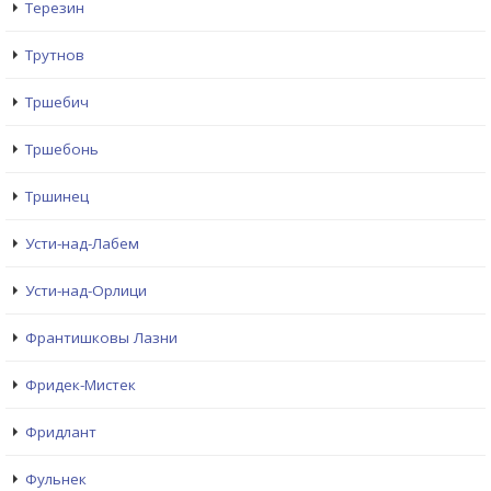
Терезин
Трутнов
Тршебич
Тршебонь
Тршинец
Усти-над-Лабем
Усти-над-Орлици
Франтишковы Лазни
Фридек-Мистек
Фридлант
Фульнек