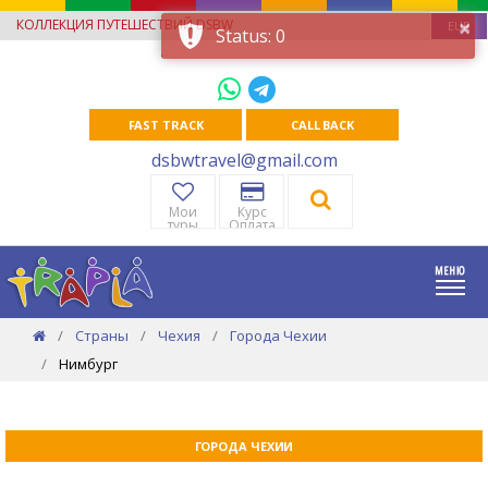
×
КОЛЛЕКЦИЯ ПУТЕШЕСТВИЙ DSBW
EUR
Status: 0
FAST TRACK
CALL BACK
dsbwtravel@gmail.com
Мои
Курс
туры
Оплата
Страны
Чехия
Города Чехии
Нимбург
ГОРОДА ЧЕХИИ