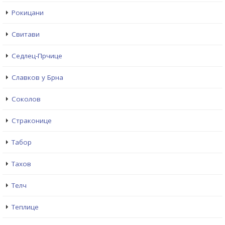
Рокицани
Свитави
Седлец-Прчице
Славков у Брна
Соколов
Страконице
Табор
Тахов
Телч
Теплице