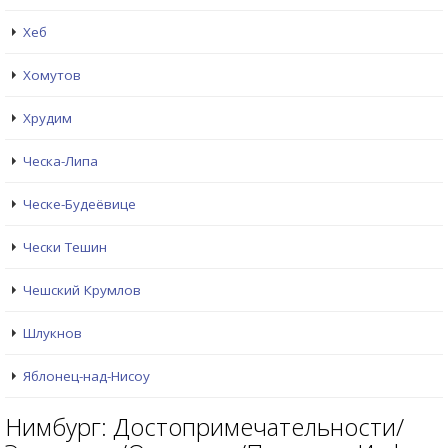
Хеб
Хомутов
Хрудим
Ческа-Липа
Ческе-Будеёвице
Чески Тешин
Чешский Крумлов
Шлукнов
Яблонец-над-Нисоу
Нимбург: Достопримечательности/