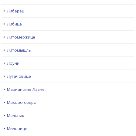
Либерец
Либице
Литомержице
Литомышль
Лоуни
Лугачовице
Марианские Лазне
Махово озеро
Мельник
Миловице