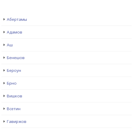
Абертамы
Адамов
Аш
Бенешов
Бероун
Брно
Вишков
Всетин
Гавиржов