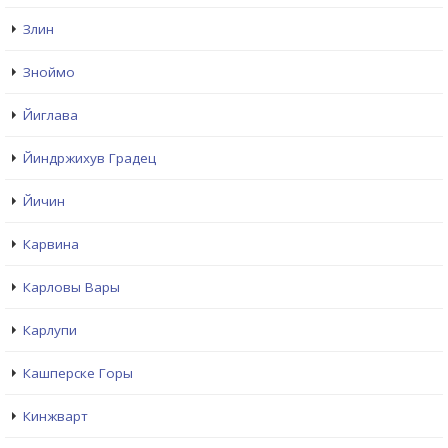
Злин
Зноймо
Йиглава
Йиндржихув Градец
Йичин
Карвина
Карловы Вары
Карлупи
Кашперске Горы
Кинжварт