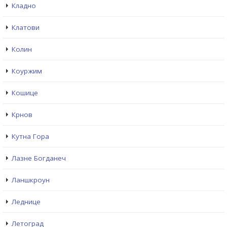
Кладно
Клатови
Колин
Коуржим
Кошице
Крнов
Кутна Гора
Лазне Богданеч
Ланшкроун
Леднице
Летоград