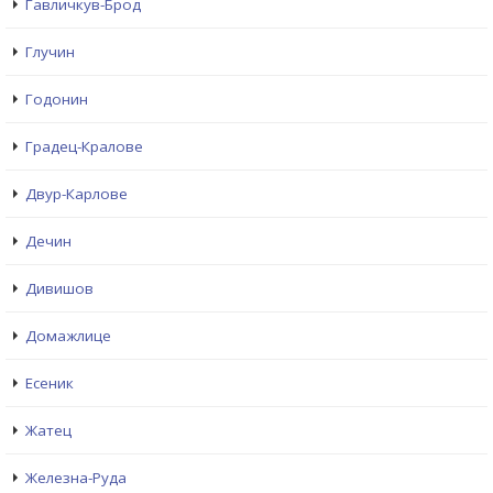
Гавличкув-Брод
Глучин
Годонин
Градец-Кралове
Двур-Карлове
Дечин
Дивишов
Домажлице
Есеник
Жатец
Железна-Руда