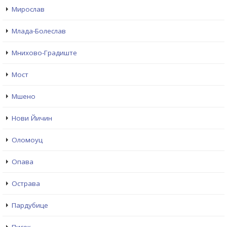
Мирослав
Млада-Болеслав
Мнихово-Градиште
Мост
Мшено
Нови Йичин
Оломоуц
Опава
Острава
Пардубице