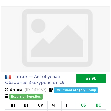
Париж — Автобусная
от 9€
Обзорная Экскурсия от €9
4 часа
(ID: 147057)
ExcursionCategory.Group
ExcursionType.Bus
ПН
ВТ
СР
ЧТ
ПТ
СБ
ВС