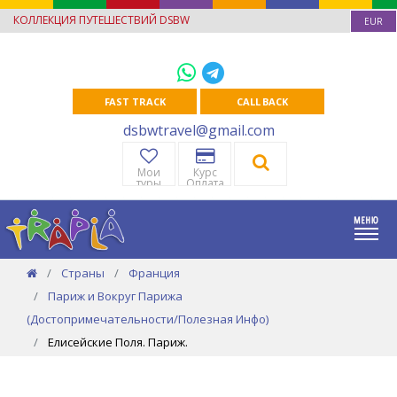
КОЛЛЕКЦИЯ ПУТЕШЕСТВИЙ DSBW
EUR
FAST TRACK
CALL BACK
dsbwtravel@gmail.com
Мои
Курс
туры
Оплата
Страны
Франция
Париж и Вокруг Парижа
(Достопримечательности/Полезная Инфо)
Елисейские Поля. Париж.