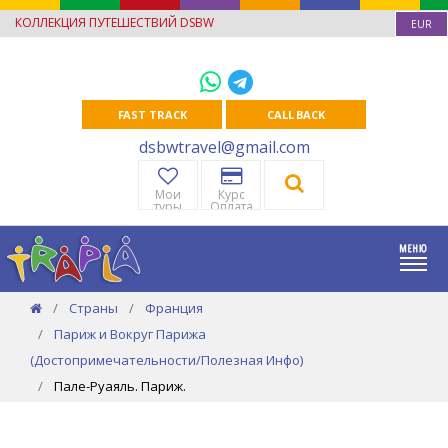
КОЛЛЕКЦИЯ ПУТЕШЕСТВИЙ DSBW
EUR
FAST TRACK
CALL BACK
dsbwtravel@gmail.com
Мои
Курс
туры
Оплата
Страны
Франция
Париж и Вокруг Парижа
(Достопримечательности/Полезная Инфо)
Пале-Руаяль. Париж.