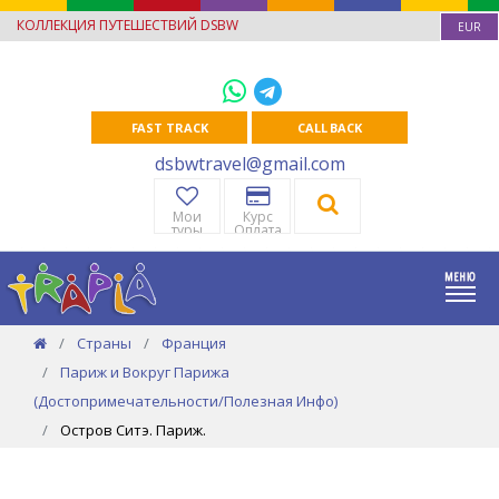
КОЛЛЕКЦИЯ ПУТЕШЕСТВИЙ DSBW
EUR
FAST TRACK
CALL BACK
dsbwtravel@gmail.com
Мои
Курс
туры
Оплата
Страны
Франция
Париж и Вокруг Парижа
(Достопримечательности/Полезная Инфо)
Остров Ситэ. Париж.