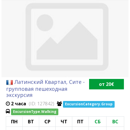
Латинский Квартал, Сите -
от 20€
групповая пешеходная
экскурсия
2 часа
(ID: 127842)
ExcursionCategory.Group
ExcursionType.Walking
ПН
ВТ
СР
ЧТ
ПТ
СБ
ВС