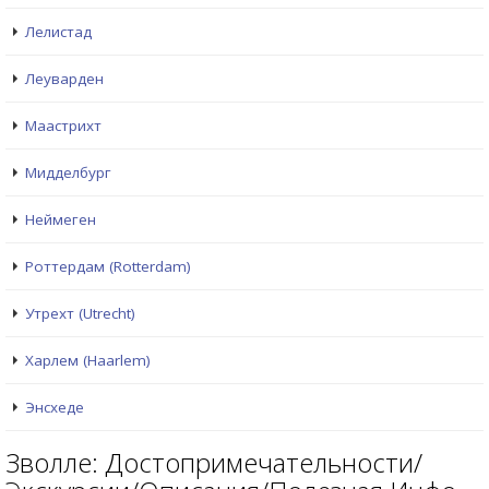
Лелистад
Леуварден
Маастрихт
Мидделбург
Неймеген
Роттердам (Rotterdam)
Утрехт (Utrecht)
Харлем (Haarlem)
Энсхеде
Зволле: Достопримечательности/