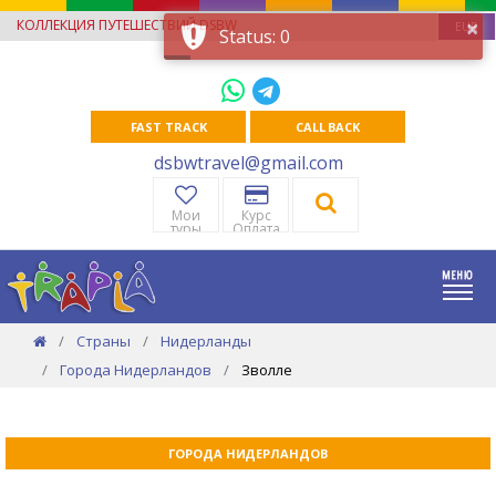
×
КОЛЛЕКЦИЯ ПУТЕШЕСТВИЙ DSBW
EUR
Status: 0
FAST TRACK
CALL BACK
dsbwtravel@gmail.com
Мои
Курс
туры
Оплата
Страны
Нидерланды
Города Нидерландов
Зволле
ГОРОДА НИДЕРЛАНДОВ