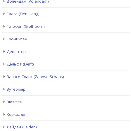
Волендам (Volendam)
Гаага (Den Haag)
Гитхорн (Giethoorn)
Гронинген
Девентер
Дельфт (Delft)
Заансе Сханс (Zaanse Schans)
Зутермер
Зютфен
Керкраде
Лейден (Leiden)