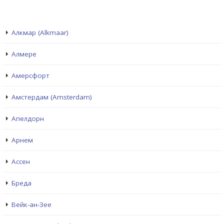
Алкмар (Alkmaar)
Алмере
Амерсфорт
Амстердам (Amsterdam)
Апелдорн
Арнем
Ассен
Бреда
Вейк-ан-Зее