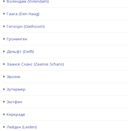
Волендам (Volendam)
Гаага (Den Haag)
Гитхорн (Giethoorn)
Гронинген
Дельфт (Delft)
Заансе Сханс (Zaanse Schans)
Зволле
Зутермер
Зютфен
Керкраде
Лейден (Leiden)