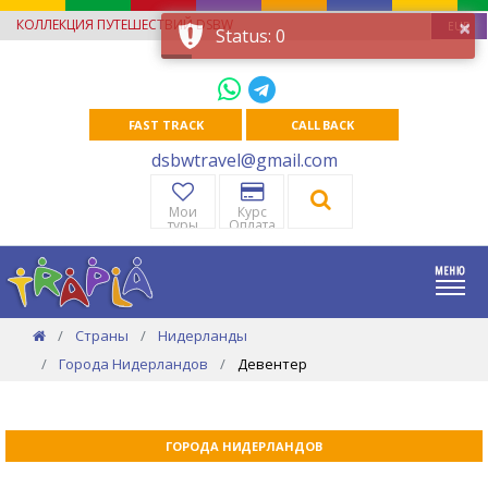
×
КОЛЛЕКЦИЯ ПУТЕШЕСТВИЙ DSBW
EUR
Status: 0
FAST TRACK
CALL BACK
dsbwtravel@gmail.com
Мои
Курс
туры
Оплата
Страны
Нидерланды
Города Нидерландов
Девентер
ГОРОДА НИДЕРЛАНДОВ