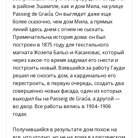
в районе Эшампле, как и дом Мила, на улице
Passeig de Graci̒a. Он выглядит даже еще
более сказочно, чем дом Мила, а прямых
линий здесь днем с огнем не сыскать.
Примечательна история дома: он был
построен в 1875 году для текстильного
магната Жозепа Бальо-и-Касановас, который
через какое-то время задумал его снести и
построить новый. Взявшийся за работу Гауди
решил не сносить дом, а кардинально его
перестроить, в первую очередь, создать два
совершенно новых фасада, один из которых
выходил бы на Passeig de Graci̒a, а другой —
во двор. Все работы велись в 1904–1906
годах.
Получившийся в результате дом похож на
все, что угодно, но не на дома в классическом