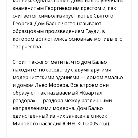
копьем. Одна из башен дома Бальо увенчана
знаменитым Георгиевским крестом и, как
считается, символизирует копье Святого
Георгия. Дом Бальо часто называют
образцовым произведением Гауди, в
котором воплотились основные мотивы его
творчества.
Стоит также отметить, что дом Бальо
находится по соседству с двумя другими
модернистскими зданиями — домом Амальо
и домом Льео Морера. Все втроем они
образуют так называемый «Квартал
раздора» — раздора между различными
направлениями модерна. Дом Бальо
единственный из них занесен в список
Мирового наследия ЮНЕСКО (2005 год).