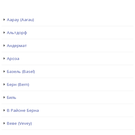
Аарау (Aarau)
Альтдорф
Андермат
Ароза
Базель (Basel)
Берн (Bern)
Биль
В Районе Берна
Веве (Vevey)