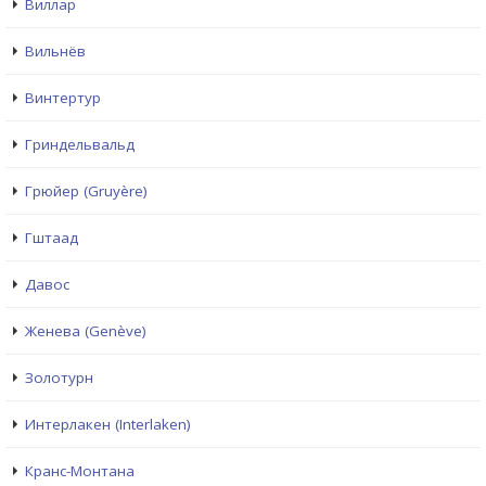
Виллар
Вильнёв
Винтертур
Гриндельвальд
Грюйер (Gruyère)
Гштаад
Давос
Женева (Genève)
Золотурн
Интерлакен (Interlaken)
Кранс-Монтана