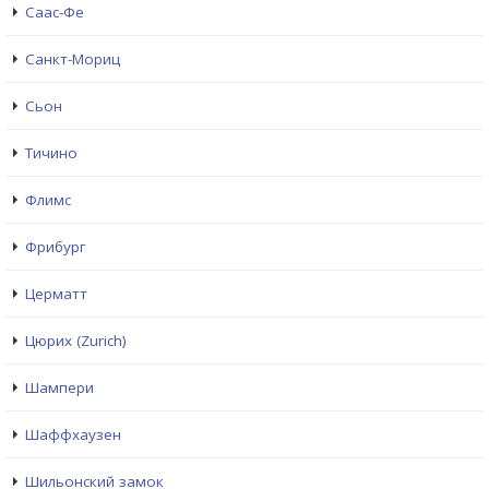
Саас-Фе
Санкт-Мориц
Сьон
Тичино
Флимс
Фрибург
Церматт
Цюрих (Zurich)
Шампери
Шаффхаузен
Шильонский замок