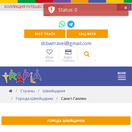
×
КОЛЛЕКЦИЯ ПУТЕШЕСТВИЙ DSBW
EUR
Status: 0
FAST TRACK
CALL BACK
dsbwtravel@gmail.com
Мои
Курс
туры
Оплата
Страны
Швейцария
Города Швейцарии
Санкт-Галлен
ГОРОДА ШВЕЙЦАРИИ