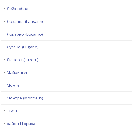
Лейкербад
Лозанна (Lausanne)
Локарно (Locarno)
Лугано (Lugano)
Люцерн (Luzern)
Майринген
Монте
Монтрё (Montreux)
Ньон
район Цюриха