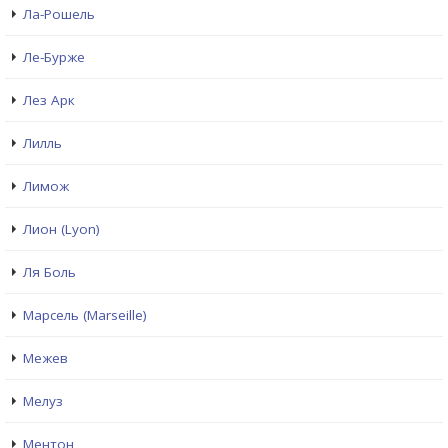
Ла-Рошель
Ле-Бурже
Лез Арк
Лилль
Лимож
Лион (Lyon)
Ля Боль
Марсель (Marseille)
Межев
Мелуз
Ментон