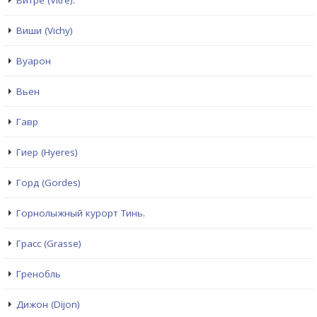
Витре (Vitré).
Виши (Vichy)
Вуарон
Вьен
Гавр
Гиер (Hyeres)
Горд (Gordes)
Горнолыжный курорт Тинь.
Грасс (Grasse)
Гренобль
Дижон (Dijon)