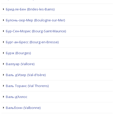
Брид-ле-Бен (Brides-les-Bains)
Булонь-сюр-Мер (Boulogne-sur-Mer)
Бур-Сен-Морис (Bourg-Saint-Maurice)
Бург-ан-Бресс (Bourg-en-Bresse)
Бурж (Bourges)
Валлуар (Valloire)
Валь д'Изер (Val-d'Isère)
Валь Торанс (Val Thorens)
Валь-д’Аллос
Вальбонн (Valbonne)