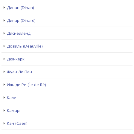
Динан (Dinan)
Динар (Dinard)
Диснейленд
Довиль (Deauville)
Дюнкерк
Жуан Ле Пен
Иль-де-Ре (Île de Ré)
Кале
Камарг
Кан (Caen)