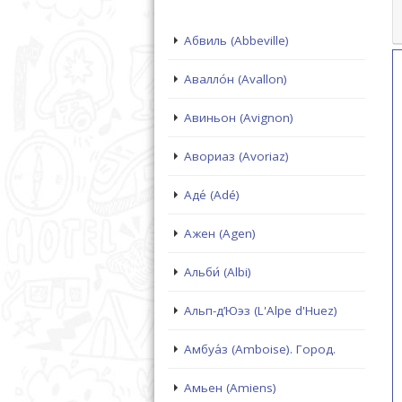
Абвиль (Abbeville)
Авалло́н (Avallon)
Авиньон (Avignon)
Авориаз (Avoriaz)
Аде́ (Adé)
Ажен (Agen)
Альби́ (Albi)
Альп-д’Юэз (L'Alpe d'Huez)
Амбуа́з (Amboise). Город.
Амьен (Amiens)