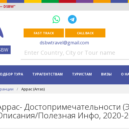
 — DSBW"
FAST TRACK
CALL BACK
dsbwtravel@gmail.com
SBW
ОДБОР ТУРА
ТУРАГЕНТСТВАМ
ТУРИСТАМ
ВИЗЫ
О Н
Франции
Аррас (Arras)
Аррас- Достопримечательности (Э
Описания/Полезная Инфо, 2020-2