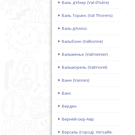
Валь д'Изер (Val-d'Isère)
Валь Торанс (Val Thorens)
Валь-д’Аллос
Вальбонн (Valbonne)
Вальменье (Valmeinier)
Вальморель (Valmorel)
Ванн (Vannes)
Ванс
Верден
Вернёй-сюр-Авр
Версаль (город). Versaille.