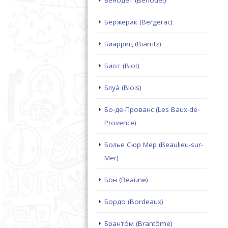
Бенодет (Benodet)
Бержерак (Bergerac)
Биарриц (Biarritz)
Биот (Biot)
Блуа́ (Blois)
Бо-де-Прованс (Les Baux-de-
Provence)
Болье Сюр Мер (Beaulieu-sur-
Mer)
Бон (Beaune)
Бордо (Bordeaux)
Бранто́м (Brantôme)