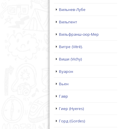
Вильнев-Лубе
Вильпент
Вильфранш-сюр-Мер
Витре (Vitré).
Виши (Vichy)
Вуарон
Вьен
Гавр
Гиер (Hyeres)
Горд (Gordes)