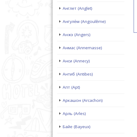
Англет (Anglet)
Ангуле́м (Angoulême)
Анжэ (Angers)
Анмас (Annemasse)
Анси (Annecy)
Антиб (Antibes)
Апт (Apt)
Аркашон (Arcachon)
Арль (Arles)
Байе (Bayeux)