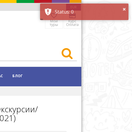
EUR
Мои
Курс
туры
Оплата
АС
БЛОГ
кскурсии/
021)