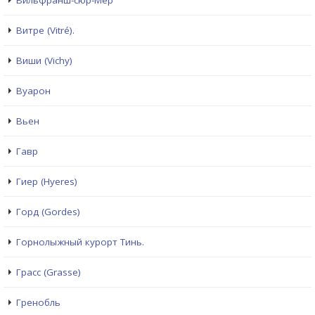
Вильфранш-сюр-Мер
Витре (Vitré).
Виши (Vichy)
Вуарон
Вьен
Гавр
Гиер (Hyeres)
Горд (Gordes)
Горнолыжный курорт Тинь.
Грасс (Grasse)
Гренобль