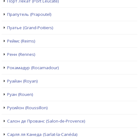
Порт Лекат (Port Leucate)
Прапутель (Prapoutel)
Пуатье (Grand-Poitiers)
Реймс (Reims)
Ренн (Rennes)
Рокамадур (Rocamadour)
Руайан (Royan)
Руан (Rouen)
Русийон (Roussillon)
Салон де Прованс (Salon-de-Provence)
Сарля ля Канеда (Sarlat-la-Canéda)