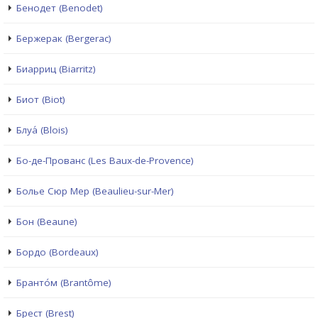
Бенодет (Benodet)
Бержерак (Bergerac)
Биарриц (Biarritz)
Биот (Biot)
Блуа́ (Blois)
Бо-де-Прованс (Les Baux-de-Provence)
Болье Сюр Мер (Beaulieu-sur-Mer)
Бон (Beaune)
Бордо (Bordeaux)
Бранто́м (Brantôme)
Брест (Brest)