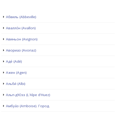
Абвиль (Abbeville)
Авалло́н (Avallon)
Авиньон (Avignon)
Авориаз (Avoriaz)
Аде́ (Adé)
Ажен (Agen)
Альби́ (Albi)
Альп-д’Юэз (L'Alpe d'Huez)
Амбуа́з (Amboise). Город.