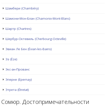
Шамбери (Chambéry)
Шамони-Мон-Блан (Chamonix-Mont-Blanc)
Шартр (Chartres)
Шербур-Октевиль (Cherbourg-Octeville)
Эвиан Ле Бен (Évian-les-Bains)
Эз (Èze)
Экс-ан-Прованс
Эперне (Epernay)
Этрета (Étretat)
Сомюр. Достопримечательности