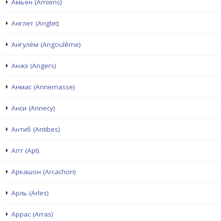
Амьен (Amiens)
Англет (Anglet)
Ангуле́м (Angoulême)
Анжэ (Angers)
Анмас (Annemasse)
Анси (Annecy)
Антиб (Antibes)
Апт (Apt)
Аркашон (Arcachon)
Арль (Arles)
Аррас (Arras)