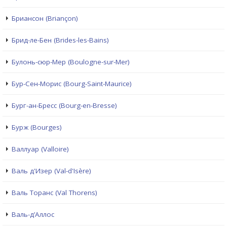
Бриансон (Briançon)
Брид-ле-Бен (Brides-les-Bains)
Булонь-сюр-Мер (Boulogne-sur-Mer)
Бур-Сен-Морис (Bourg-Saint-Maurice)
Бург-ан-Бресс (Bourg-en-Bresse)
Бурж (Bourges)
Валлуар (Valloire)
Валь д'Изер (Val-d'Isère)
Валь Торанс (Val Thorens)
Валь-д’Аллос