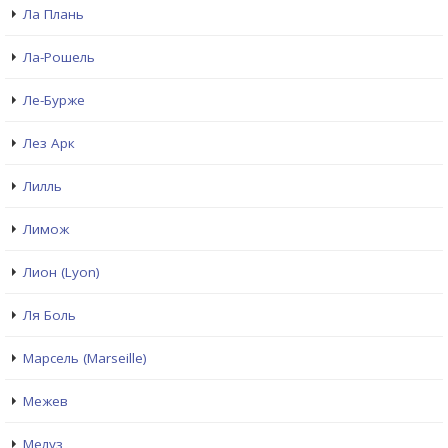
Ла Плань
Ла-Рошель
Ле-Бурже
Лез Арк
Лилль
Лимож
Лион (Lyon)
Ля Боль
Марсель (Marseille)
Межев
Мелуз