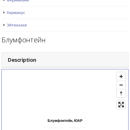
Феринихинг
Херманус
Эйтенхахе
Блумфонтейн
Description
Блумфонтейн, ЮАР