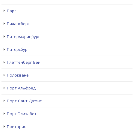
Парл
Пилансберг
Питермарицбург
Питерсбург
Плеттенберг Бей
Полокване
Порт Альфред
Порт Сант Джонс
Порт Элизабет
Претория