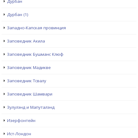
Дурбан
Дурбан (1)
Западно-Капская провинция
Заповедник Акила
Заповедник Бушманс Клюф
Заповедник Мадикве
Заповедник Тсвалу
Заповедник Шамвари
Зулулэнд и Мапуталэнд
Изерфонтейн
Ист-Лондон