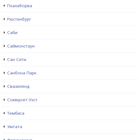
Пхалаборва
Рюстенбург
Саби
Саймонстаун
Сан Сити
Санбона Парк
Свазиленд
Сомерсет-Уэст
Тембиса
Умтата