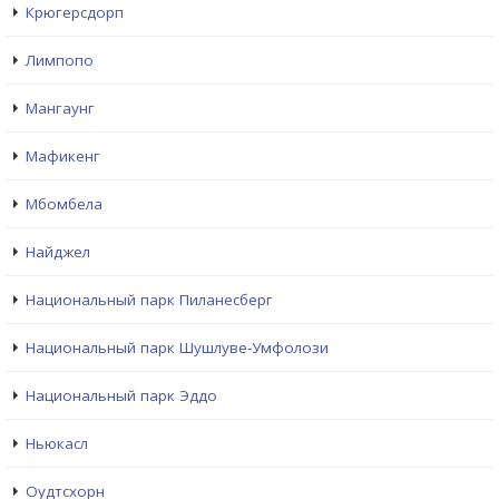
Крюгерсдорп
Лимпопо
Мангаунг
Мафикенг
Мбомбела
Найджел
Национальный парк Пиланесберг
Национальный парк Шушлуве-Умфолози
Национальный парк Эддо
Ньюкасл
Оудтсхорн