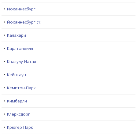
Йоханнесбург
Йоханнесбург (1)
Калахари
Карлтонвилл
Квазулу-Натал
Кейптаун
Кемптон-Парк
Кимберли
Клерксдорп
Крюгер Парк