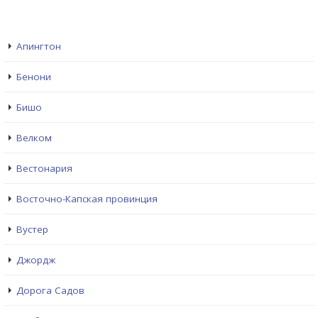
Апингтон
Бенони
Бишо
Велком
Вестонария
Восточно-Капская провинция
Вустер
Джордж
Дорога Садов