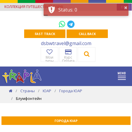
×
КОЛЛЕКЦИЯ ПУТЕШЕСТВИЙ DSBW
EUR
Status: 0
FAST TRACK
CALL BACK
dsbwtravel@gmail.com
Мои
Курс
туры
Оплата
Страны
ЮАР
Города ЮАР
Блумфонтейн
ГОРОДА ЮАР