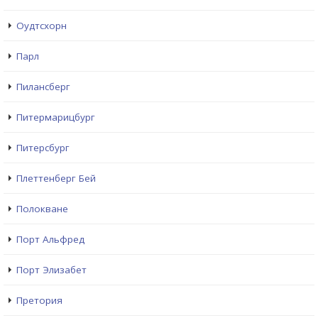
Оудтсхорн
Парл
Пилансберг
Питермарицбург
Питерсбург
Плеттенберг Бей
Полокване
Порт Альфред
Порт Элизабет
Претория