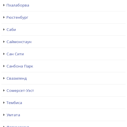
Пхалаборва
Рюстенбург
Саби
Саймонстаун
Сан Сити
Санбона Парк
Свазиленд
Сомерсет-Уэст
Тембиса
Умтата