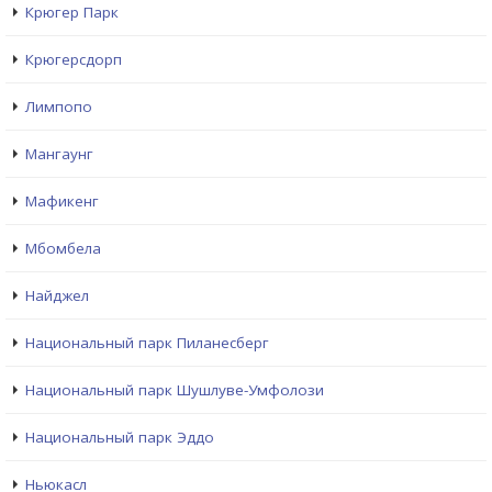
Крюгер Парк
Крюгерсдорп
Лимпопо
Мангаунг
Мафикенг
Мбомбела
Найджел
Национальный парк Пиланесберг
Национальный парк Шушлуве-Умфолози
Национальный парк Эддо
Ньюкасл