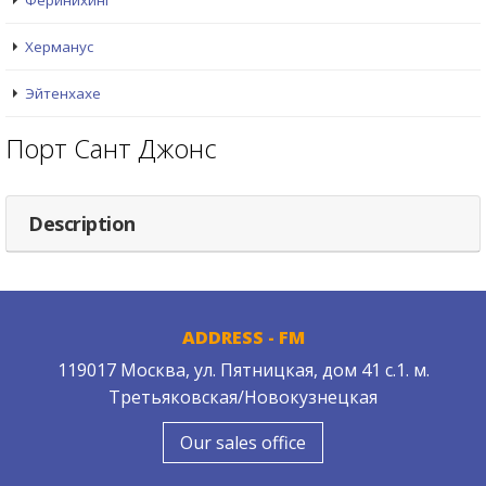
Феринихинг
Херманус
Эйтенхахе
Порт Сант Джонс
Description
ADDRESS - FM
119017 Москва, ул. Пятницкая, дом 41 с.1. м.
Третьяковская/Новокузнецкая
Our sales office