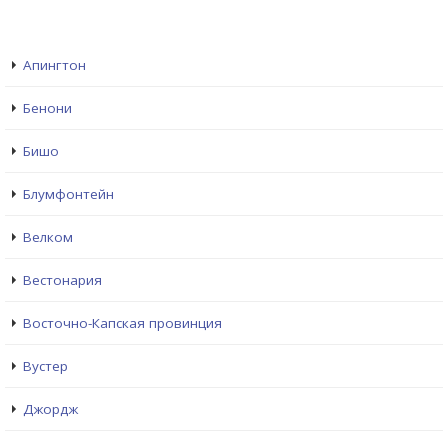
Апингтон
Бенони
Бишо
Блумфонтейн
Велком
Вестонария
Восточно-Капская провинция
Вустер
Джордж