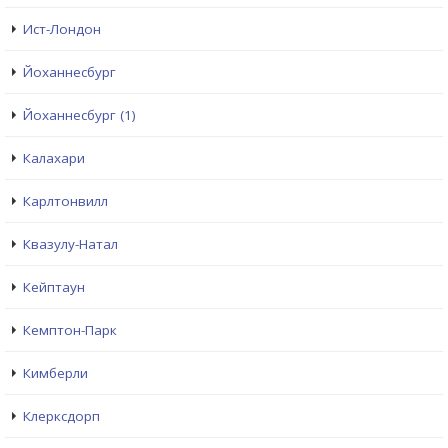
Ист-Лондон
Йоханнесбург
Йоханнесбург (1)
Калахари
Карлтонвилл
Квазулу-Натал
Кейптаун
Кемптон-Парк
Кимберли
Клерксдорп