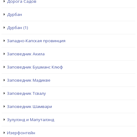
Дорога Садов
Дурбан
Дурбан (1)
Западно-Капская провинция
Заповедник Акила
Заповедник Бушманс Клюф
Заповедник Мадикве
Заповедник Тсвалу
Заповедник Шамвари
Зулулэнд и Мапуталэнд
Изерфонтейн