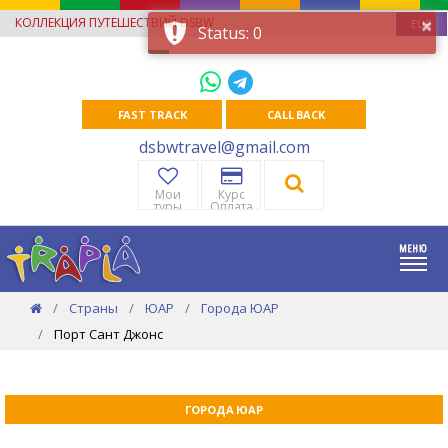
×
КОЛЛЕКЦИЯ ПУТЕШЕСТВИЙ DSBW
EUR
Status: 0
FAST TRACK
CALL BACK
dsbwtravel@gmail.com
Мои
Курс
туры
Оплата
Страны
ЮАР
Города ЮАР
Порт Сант Джонс
ГОРОДА ЮАР