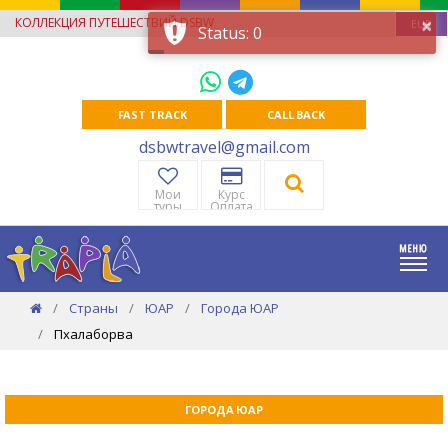
×
КОЛЛЕКЦИЯ ПУТЕШЕСТВИЙ DSBW
EUR
Status: 0
FAST TRACK
CALL BACK
dsbwtravel@gmail.com
Мои
Курс
туры
Оплата
Страны
ЮАР
Города ЮАР
Пхалаборва
ГОРОДА ЮАР