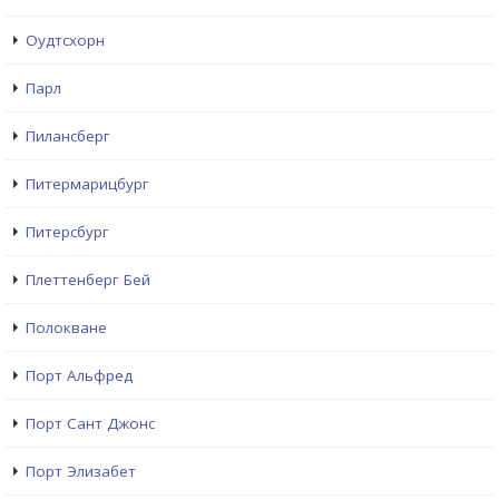
Оудтсхорн
Парл
Пилансберг
Питермарицбург
Питерсбург
Плеттенберг Бей
Полокване
Порт Альфред
Порт Сант Джонс
Порт Элизабет