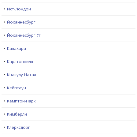
Ист-Лондон
Йоханнесбург
Йоханнесбург (1)
Калахари
Карлтонвилл
Квазулу-Натал
Кейптаун
Кемптон-Парк
Кимберли
Клерксдорп