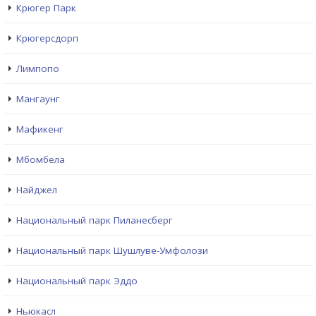
Крюгер Парк
Крюгерсдорп
Лимпопо
Мангаунг
Мафикенг
Мбомбела
Найджел
Национальный парк Пиланесберг
Национальный парк Шушлуве-Умфолози
Национальный парк Эддо
Ньюкасл