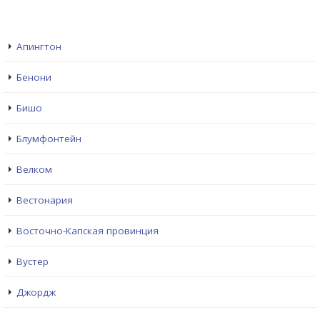
Апингтон
Бенони
Бишо
Блумфонтейн
Велком
Вестонария
Восточно-Капская провинция
Вустер
Джордж