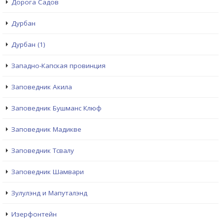
Дорога Садов
Дурбан
Дурбан (1)
Западно-Капская провинция
Заповедник Акила
Заповедник Бушманс Клюф
Заповедник Мадикве
Заповедник Тсвалу
Заповедник Шамвари
Зулулэнд и Мапуталэнд
Изерфонтейн