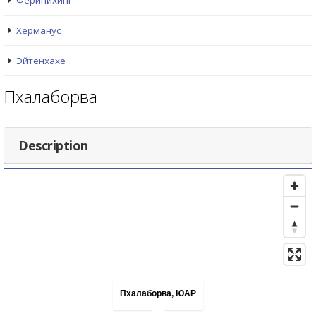
Феринихинг
Херманус
Эйтенхахе
Пхалаборва
Description
Пхалаборва, ЮАР