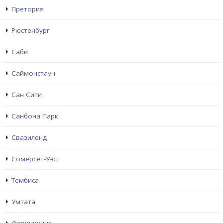
Претория
Рюстенбург
Саби
Саймонстаун
Сан Сити
Санбона Парк
Свазиленд
Сомерсет-Уэст
Тембиса
Умтата