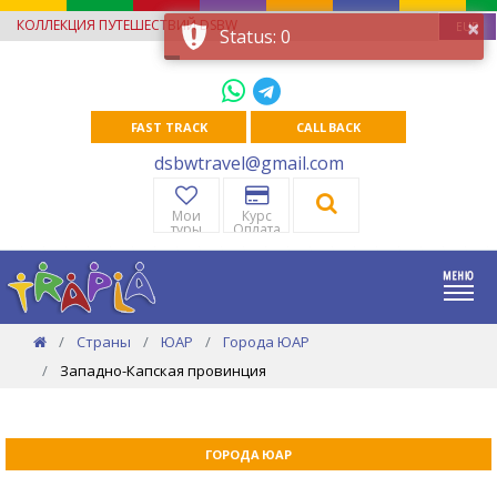
×
КОЛЛЕКЦИЯ ПУТЕШЕСТВИЙ DSBW
EUR
Status: 0
FAST TRACK
CALL BACK
dsbwtravel@gmail.com
Мои
Курс
туры
Оплата
Страны
ЮАР
Города ЮАР
Западно-Капская провинция
ГОРОДА ЮАР