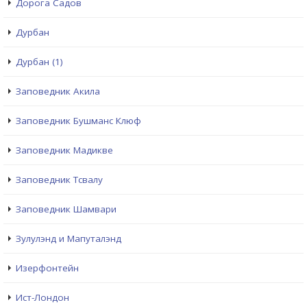
Дорога Садов
Дурбан
Дурбан (1)
Заповедник Акила
Заповедник Бушманс Клюф
Заповедник Мадикве
Заповедник Тсвалу
Заповедник Шамвари
Зулулэнд и Мапуталэнд
Изерфонтейн
Ист-Лондон