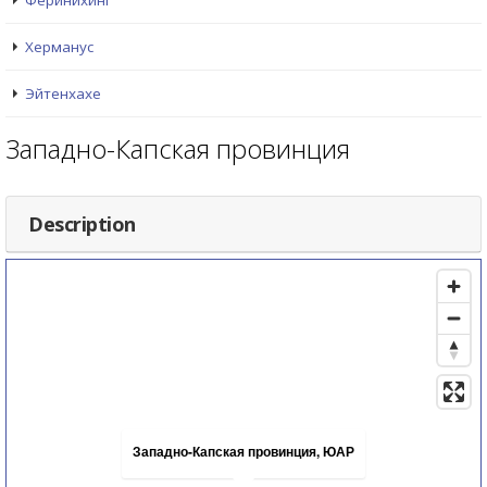
Феринихинг
Херманус
Эйтенхахе
Западно-Капская провинция
Description
Западно-Капская провинция, ЮАР