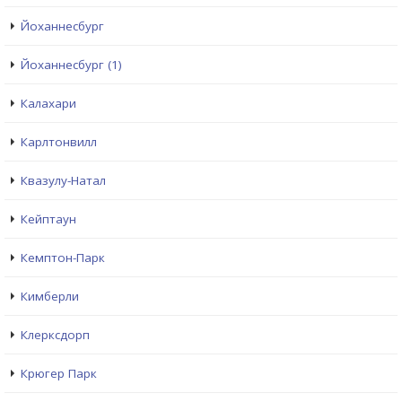
Йоханнесбург
Йоханнесбург (1)
Калахари
Карлтонвилл
Квазулу-Натал
Кейптаун
Кемптон-Парк
Кимберли
Клерксдорп
Крюгер Парк