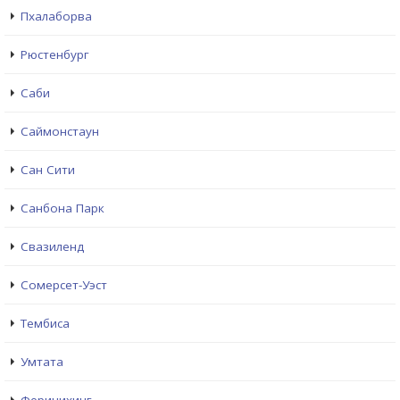
Пхалаборва
Рюстенбург
Саби
Саймонстаун
Сан Сити
Санбона Парк
Свазиленд
Сомерсет-Уэст
Тембиса
Умтата