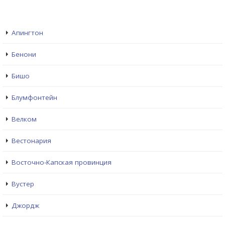
Апингтон
Бенони
Бишо
Блумфонтейн
Велком
Вестонария
Восточно-Капская провинция
Вустер
Джордж