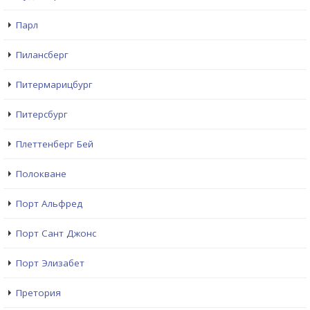
Парл
Пилансберг
Питермарицбург
Питерсбург
Плеттенберг Бей
Полокване
Порт Альфред
Порт Сант Джонс
Порт Элизабет
Претория