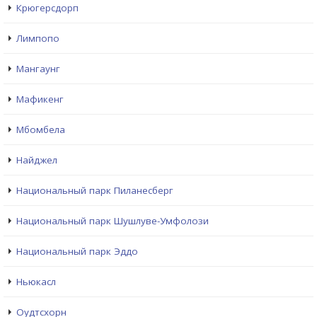
Крюгерсдорп
Лимпопо
Мангаунг
Мафикенг
Мбомбела
Найджел
Национальный парк Пиланесберг
Национальный парк Шушлуве-Умфолози
Национальный парк Эддо
Ньюкасл
Оудтсхорн