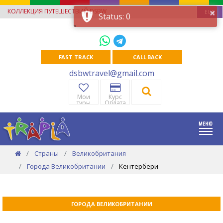
×
КОЛЛЕКЦИЯ ПУТЕШЕСТВИЙ DSBW
EUR
Status: 0
FAST TRACK
CALL BACK
dsbwtravel@gmail.com
Мои
Курс
туры
Оплата
Страны
Великобритания
Города Великобритании
Кентербери
ГОРОДА ВЕЛИКОБРИТАНИИ