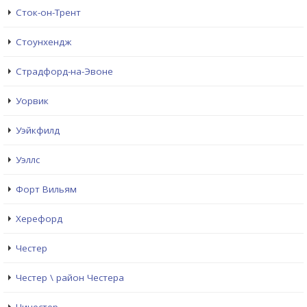
Сток-он-Трент
Стоунхендж
Страдфорд-на-Эвоне
Уорвик
Уэйкфилд
Уэллс
Форт Вильям
Херефорд
Честер
Честер \ район Честера