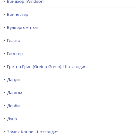
Виндзор (Windsor)
Винчестер
Вулвергемптон
Глазго
Глостер
Гретна Грин (Gretna Green). Шотландия.
Данди
Дархэм
Дерби
Дувр
Замок Конви. Шотландия.