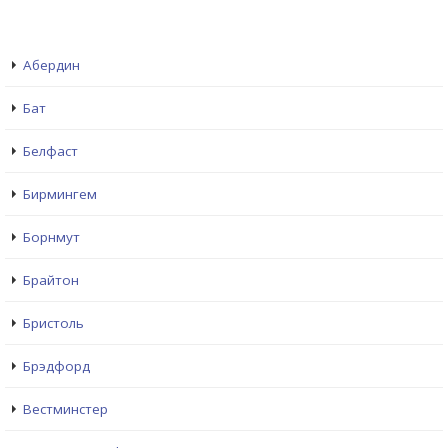
Абердин
Бат
Белфаст
Бирмингем
Борнмут
Брайтон
Бристоль
Брэдфорд
Вестминстер