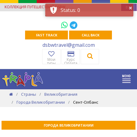
×
КОЛЛЕКЦИЯ ПУТЕШЕСТВИЙ DSBW
EUR
Status: 0
FAST TRACK
CALL BACK
dsbwtravel@gmail.com
Мои
Курс
туры
Оплата
Страны
Великобритания
Города Великобритании
Сент-Олбанс
ГОРОДА ВЕЛИКОБРИТАНИИ