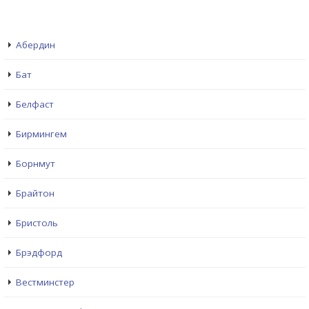
Абердин
Бат
Белфаст
Бирмингем
Борнмут
Брайтон
Бристоль
Брэдфорд
Вестминстер