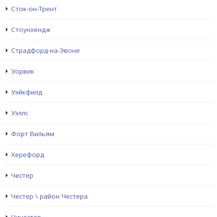
Сток-он-Трент
Стоунхендж
Страдфорд-на-Эвоне
Уорвик
Уэйкфилд
Уэллс
Форт Вильям
Херефорд
Честер
Честер \ район Честера