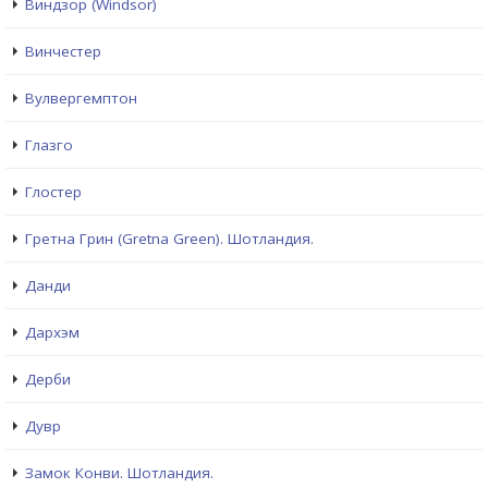
Виндзор (Windsor)
Винчестер
Вулвергемптон
Глазго
Глостер
Гретна Грин (Gretna Green). Шотландия.
Данди
Дархэм
Дерби
Дувр
Замок Конви. Шотландия.