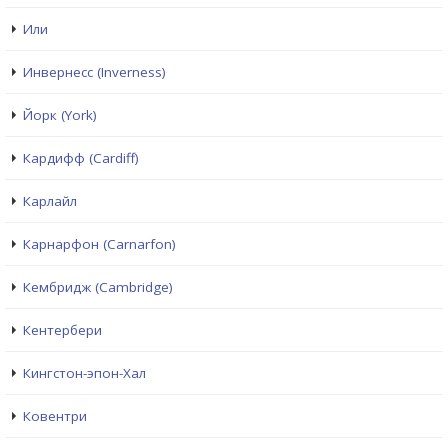
Или
Инвернесс (Inverness)
Йорк (York)
Кардифф (Cardiff)
Карлайл
Карнарфон (Carnarfon)
Кембридж (Cambridge)
Кентербери
Кингстон-эпон-Хал
Ковентри