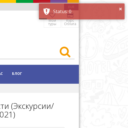
×
EUR
Status: 0
Мои
Курс
туры
Оплата
АС
БЛОГ
и (Экскурсии/
021)