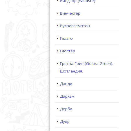
Виндзор (Windsor)
Винчестер
Вулвергемптон
Глазго
Глостер
Гретна Грин (Gretna Green).
Шотландия.
Данди
Дархэм
Дерби
Дувр