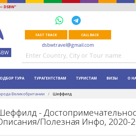
 — DSBW"
FAST TRACK
CALL BACK
dsbwtravel@gmail.com
SBW
ОДБОР ТУРА
ТУРАГЕНТСТВАМ
ТУРИСТАМ
ВИЗЫ
О Н
орода Великобритании
Шеффилд
Шеффилд - Достопримечательност
Описания/Полезная Инфо, 2020-2