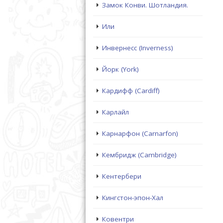
Замок Конви. Шотландия.
Или
Инвернесс (Inverness)
Йорк (York)
Кардифф (Cardiff)
Карлайл
Карнарфон (Carnarfon)
Кембридж (Cambridge)
Кентербери
Кингстон-эпон-Хал
Ковентри