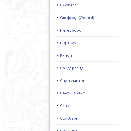
Ньюкасл
Оксфорд (Oxford)
Питерборо
Портсмут
Рипон
Сандерленд
Саутгемптон
Сент-Олбанс
Скоун
Солсбери
Солфорд