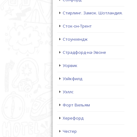
Стирлинг. Замок. Шотландия.
Сток-он-Трент
Стоунхендж
Страдфорд-на-Эвоне
Уорвик
Уэйкфилд
Уэллс
Форт Вильям
Херефорд
Честер