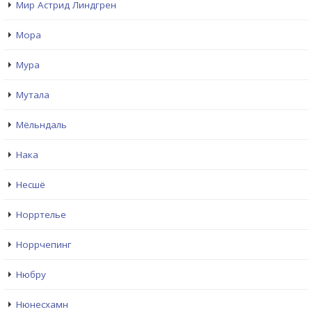
Мир Астрид Линдгрен
Мора
Мура
Мутала
Мёльндаль
Нака
Несшё
Норртелье
Норрчепинг
Нюбру
Нюнесхамн