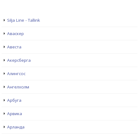
Silja Line - Tallink
Аваскер
Авеста
Акерсберга
Алингсос
Ангелхолм
Арбуга
Арвика
Арланда