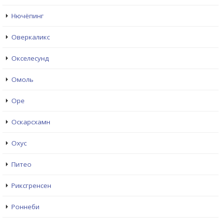
Нючёпинг
Оверкаликс
Окселесунд
Омоль
Оре
Оскарсхамн
Охус
Питео
Риксгренсен
Роннеби