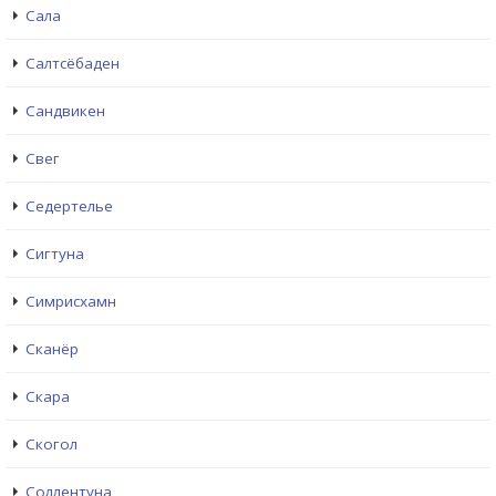
Сала
Салтсёбаден
Сандвикен
Свег
Седертелье
Сигтуна
Симрисхамн
Сканёр
Скара
Скогол
Соллентуна