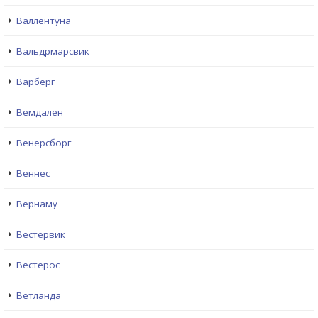
Валлентуна
Вальдрмарсвик
Варберг
Вемдален
Венерсборг
Веннес
Вернаму
Вестервик
Вестерос
Ветланда