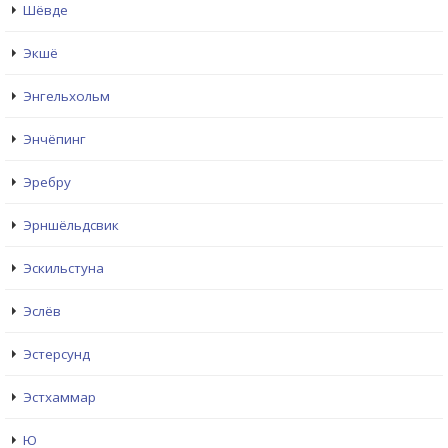
Шёвде
Экшё
Энгельхольм
Энчёпинг
Эребру
Эрншёльдсвик
Эскильстуна
Эслёв
Эстерсунд
Эстхаммар
Ю