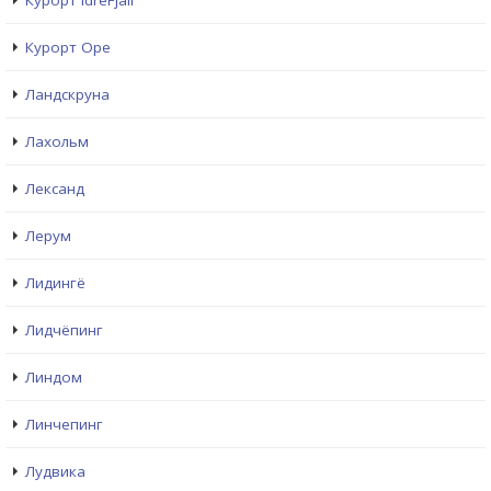
Курорт IdreFjall
Курорт Оре
Ландскруна
Лахольм
Лександ
Лерум
Лидингё
Лидчёпинг
Линдом
Линчепинг
Лудвика