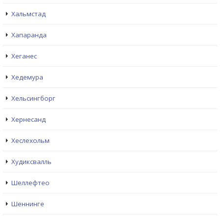
Хальмстад
Хапаранда
Хеганес
Хедемура
Хельсингборг
Хернесанд
Хеслехольм
Худиксвалль
Шеллефтео
Шеннинге