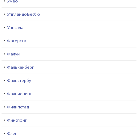
Умео
Уппландс-Весбю
Уппсала
Фагерста
Фалун
Фалькенберг
Фальстербу
Фальчепинг
Филипстад
Финспонг
Флен