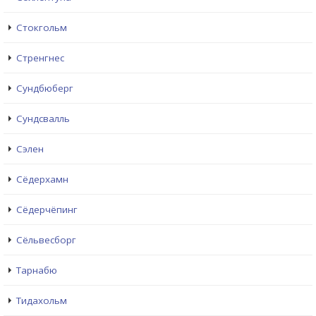
Стокгольм
Стренгнес
Сундбюберг
Сундсвалль
Сэлен
Сёдерхамн
Сёдерчёпинг
Сёльвесборг
Тарнабю
Тидахольм