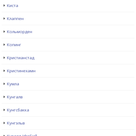
Киста
Клаппен
Кольморден
Копинг
Кристианстад
Кристинехамн
Кумла
Кунгалв
Кунгсбакка
Кунгэльв