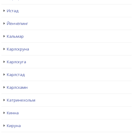
Истад
Йёнчёпинг
Кальмар
Карлскруна
Карлскуга
Карлстад
Карлсхамн
Катринехольм
Кинна
Кируна