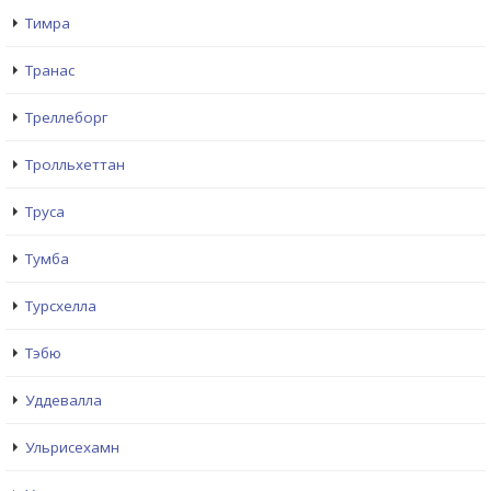
Тимра
Транас
Треллеборг
Тролльхеттан
Труса
Тумба
Турсхелла
Тэбю
Уддевалла
Ульрисехамн