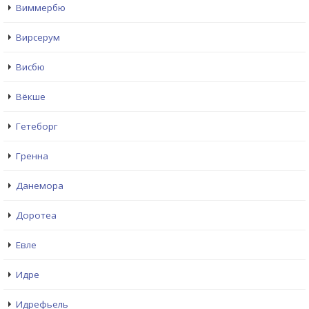
Виммербю
Вирсерум
Висбю
Вёкше
Гетеборг
Гренна
Данемора
Доротеа
Евле
Идре
Идрефьель