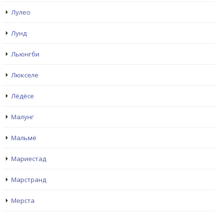
Лулео
Лунд
Льюнгби
Люкселе
Лёдёсе
Малунг
Мальмё
Мариестад
Марстранд
Мерста