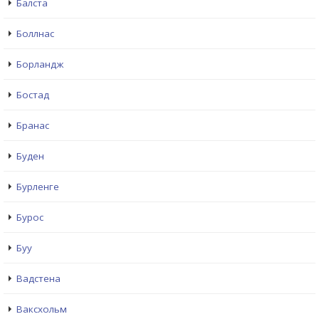
Балста
Боллнас
Борландж
Бостад
Бранас
Буден
Бурленге
Бурос
Буу
Вадстена
Ваксхольм