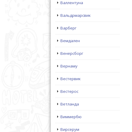
Валлентуна
Вальдрмарсвик
Варберг
Вемдален
Венерсборг
Вернаму
Вестервик
Вестерос
Ветланда
Виммербю
Вирсерум