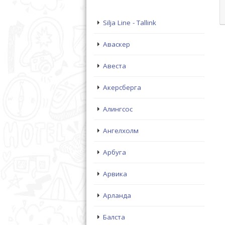
Silja Line - Tallink
Аваскер
Авеста
Акерсберга
Алингсос
Ангелхолм
Арбуга
Арвика
Арланда
Балста