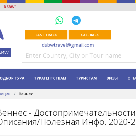
 — DSBW"
FAST TRACK
CALL BACK
dsbwtravel@gmail.com
SBW
ОДБОР ТУРА
ТУРАГЕНТСТВАМ
ТУРИСТАМ
ВИЗЫ
О Н
веции
Веннес
Веннес - Достопримечательности 
Описания/Полезная Инфо, 2020-2