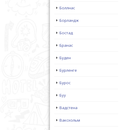
Боллнас
Борландж
Бостад
Бранас
Буден
Бурленге
Бурос
Буу
Вадстена
Ваксхольм