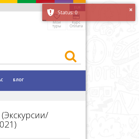
EUR
Мои
Курс
туры
Оплата
АС
БЛОГ
(Экскурсии/
021)