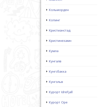
Кольморден
Копинг
Кристианстад
Кристинехамн
Кумла
Кунгалв
Кунгсбакка
Кунгэльв
Курорт IdreFjall
Курорт Оре