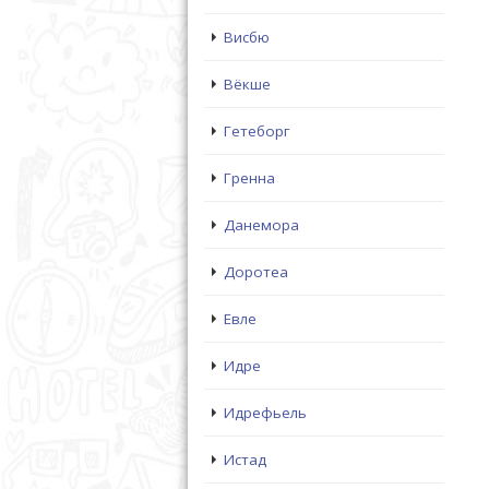
Висбю
Вёкше
Гетеборг
Гренна
Данемора
Доротеа
Евле
Идре
Идрефьель
Истад