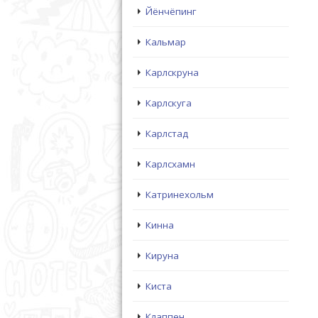
Йёнчёпинг
Кальмар
Карлскруна
Карлскуга
Карлстад
Карлсхамн
Катринехольм
Кинна
Кируна
Киста
Клаппен