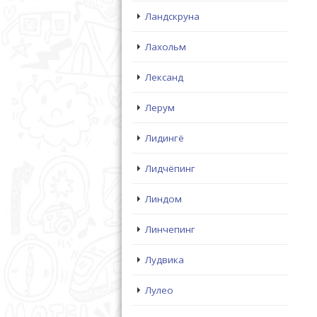
Ландскруна
Лахольм
Лександ
Лерум
Лидингё
Лидчёпинг
Линдом
Линчепинг
Лудвика
Лулео