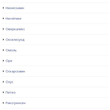
Нюнесхамн
Нючёпинг
Оверкаликс
Окселесунд
Омоль
Оре
Оскарсхамн
Охус
Питео
Риксгренсен