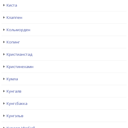
Киста
Клаппен
Кольморден
Копинг
Кристианстад
Кристинехамн
Кумла
Кунгалв
Кунгсбакка
Кунгэльв