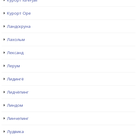
Курорт IdreFjall
Курорт Оре
Ландскруна
Лахольм
Лександ
Лерум
Лидингё
Лидчёпинг
Линдом
Линчепинг
Лудвика