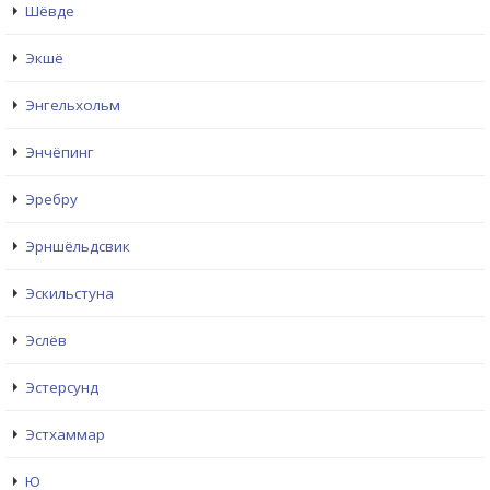
Шёвде
Экшё
Энгельхольм
Энчёпинг
Эребру
Эрншёльдсвик
Эскильстуна
Эслёв
Эстерсунд
Эстхаммар
Ю