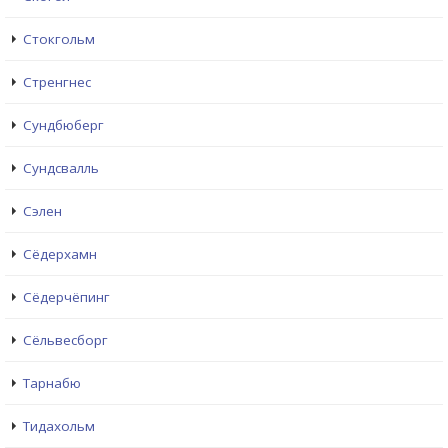
Стокгольм
Стренгнес
Сундбюберг
Сундсвалль
Сэлен
Сёдерхамн
Сёдерчёпинг
Сёльвесборг
Тарнабю
Тидахольм