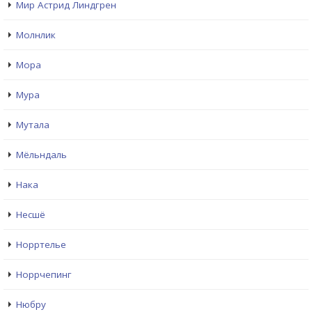
Мир Астрид Линдгрен
Молнлик
Мора
Мура
Мутала
Мёльндаль
Нака
Несшё
Норртелье
Норрчепинг
Нюбру