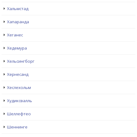
Хальмстад
Хапаранда
Хеганес
Хедемура
Хельсингборг
Хернесанд
Хеслехольм
Худиксвалль
Шеллефтео
Шеннинге