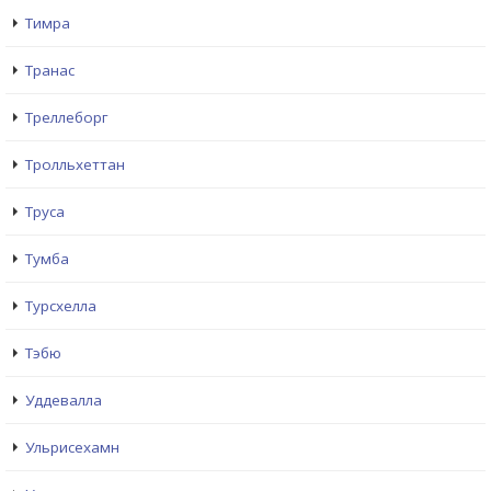
Тимра
Транас
Треллеборг
Тролльхеттан
Труса
Тумба
Турсхелла
Тэбю
Уддевалла
Ульрисехамн