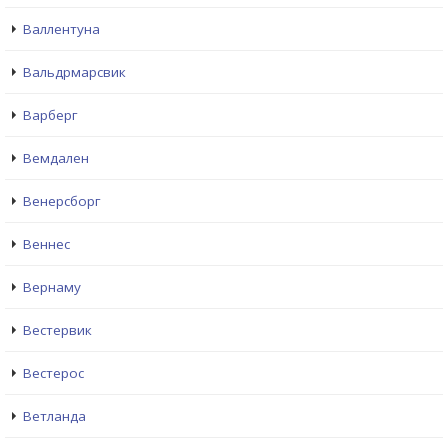
Валлентуна
Вальдрмарсвик
Варберг
Вемдален
Венерсборг
Веннес
Вернаму
Вестервик
Вестерос
Ветланда