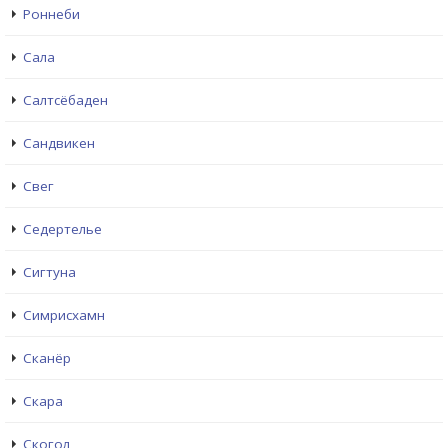
Роннеби
Сала
Салтсёбаден
Сандвикен
Свег
Седертелье
Сигтуна
Симрисхамн
Сканёр
Скара
Скогол