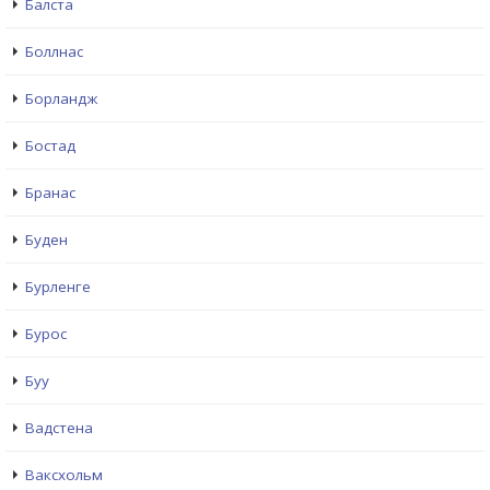
Балста
Боллнас
Борландж
Бостад
Бранас
Буден
Бурленге
Бурос
Буу
Вадстена
Ваксхольм