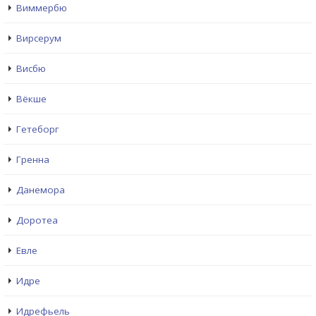
Виммербю
Вирсерум
Висбю
Вёкше
Гетеборг
Гренна
Данемора
Доротеа
Евле
Идре
Идрефьель