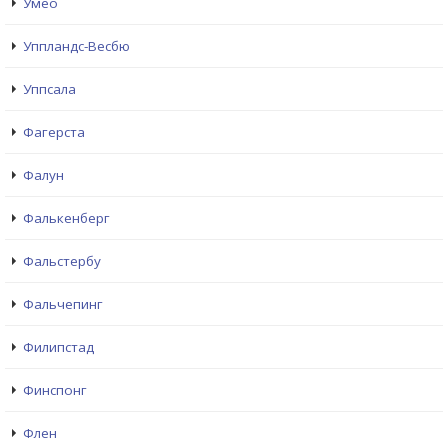
Умео
Уппландс-Весбю
Уппсала
Фагерста
Фалун
Фалькенберг
Фальстербу
Фальчепинг
Филипстад
Финспонг
Флен