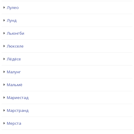
Лулео
Лунд
Льюнгби
Люкселе
Лёдёсе
Малунг
Мальмё
Мариестад
Марстранд
Мерста