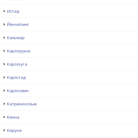
Истад
Йёнчёпинг
Кальмар
Карлскруна
Карлскуга
Карлстад
Карлсхамн
Катринехольм
Кинна
Кируна