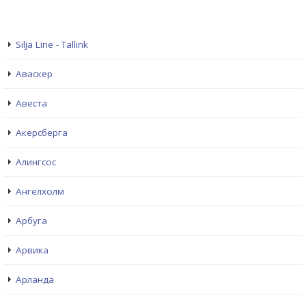
Silja Line - Tallink
Аваскер
Авеста
Акерсберга
Алингсос
Ангелхолм
Арбуга
Арвика
Арланда