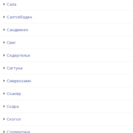
Сала
Салтсёбаден
Сандвикен
Свег
Седертелье
Сигтуна
Симрисхамн
Сканёр
Скара
Скогол
Соллентуна