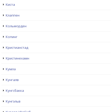
Киста
Клаппен
Кольморден
Копинг
Кристианстад
Кристинехамн
Кумла
Кунгалв
Кунгсбакка
Кунгэльв