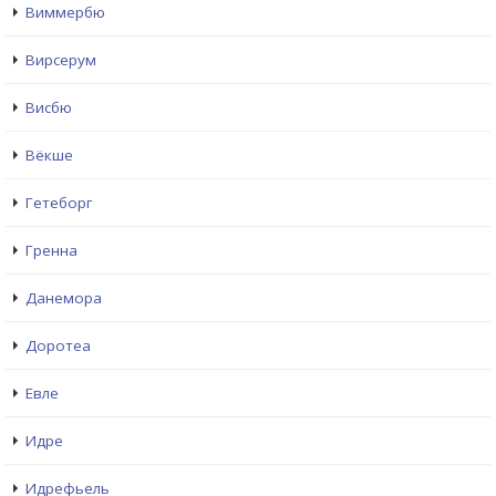
Виммербю
Вирсерум
Висбю
Вёкше
Гетеборг
Гренна
Данемора
Доротеа
Евле
Идре
Идрефьель