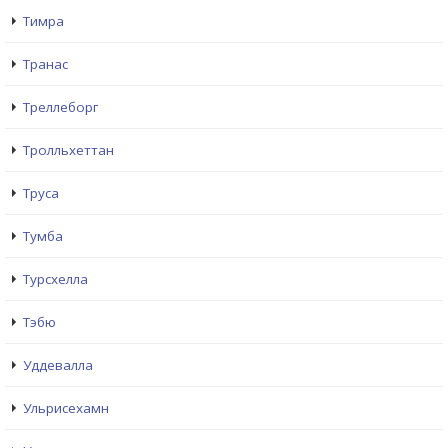
Тимра
Транас
Треллеборг
Тролльхеттан
Труса
Тумба
Турсхелла
Тэбю
Уддевалла
Ульрисехамн