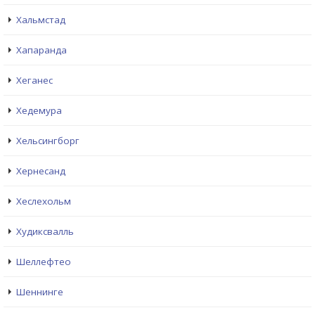
Хальмстад
Хапаранда
Хеганес
Хедемура
Хельсингборг
Хернесанд
Хеслехольм
Худиксвалль
Шеллефтео
Шеннинге