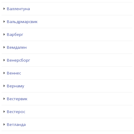
Валлентуна
Вальдрмарсвик
Варберг
Вемдален
Венерсборг
Веннес
Вернаму
Вестервик
Вестерос
Ветланда