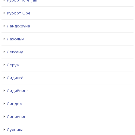
Курорт IdreFjall
Курорт Оре
Ландскруна
Лахольм
Лександ
Лерум
Лидингё
Лидчёпинг
Линдом
Линчепинг
Лудвика