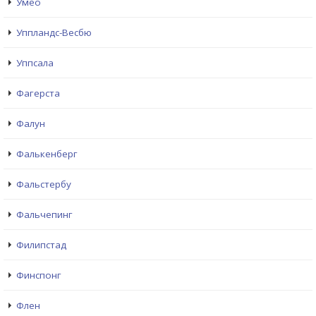
Умео
Уппландс-Весбю
Уппсала
Фагерста
Фалун
Фалькенберг
Фальстербу
Фальчепинг
Филипстад
Финспонг
Флен