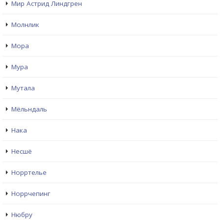
Мир Астрид Линдгрен
Молнлик
Мора
Мура
Мутала
Мёльндаль
Нака
Несшё
Норртелье
Норрчепинг
Нюбру