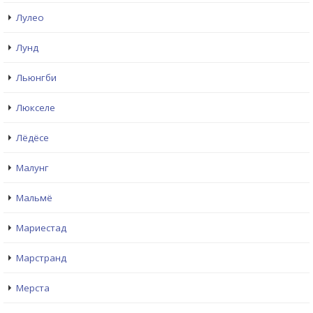
Лулео
Лунд
Льюнгби
Люкселе
Лёдёсе
Малунг
Мальмё
Мариестад
Марстранд
Мерста