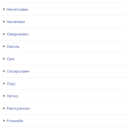
Нюнесхамн
Нючёпинг
Оверкаликс
Омоль
Оре
Оскарсхамн
Охус
Питео
Риксгренсен
Роннеби