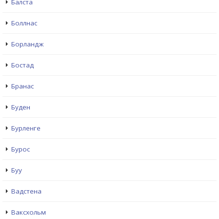
Балста
Боллнас
Борландж
Бостад
Бранас
Буден
Бурленге
Бурос
Буу
Вадстена
Ваксхольм