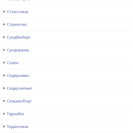
Стокгольм
Стренгнес
Сундбюберг
Сундсвалль
Сэлен
Сёдерхамн
Сёдерчёпинг
Сёльвесборг
Тарнабю
Тидахольм