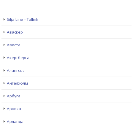
Silja Line - Tallink
Аваскер
Авеста
Акерсберга
Алингсос
Ангелхолм
Арбуга
Арвика
Арланда