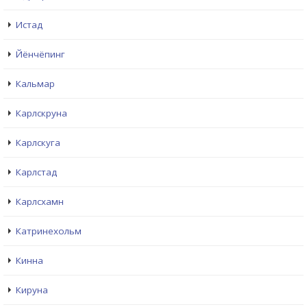
Истад
Йёнчёпинг
Кальмар
Карлскруна
Карлскуга
Карлстад
Карлсхамн
Катринехольм
Кинна
Кируна