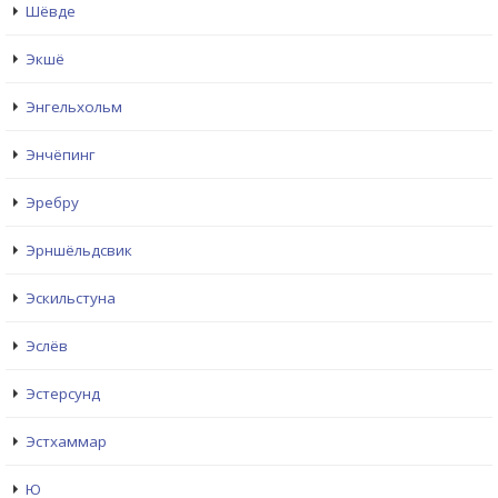
Шёвде
Экшё
Энгельхольм
Энчёпинг
Эребру
Эрншёльдсвик
Эскильстуна
Эслёв
Эстерсунд
Эстхаммар
Ю