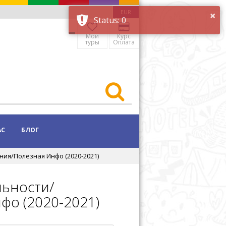
EUR
Мои
Курс
туры
Оплата
АС
БЛОГ
ия/Полезная Инфо (2020-2021)
льности/
фо (2020-2021)