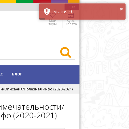
EUR
Мои
Курс
туры
Оплата
АС
БЛОГ
и/Описания/Полезная Инфо (2020-2021)
римечательности/
фо (2020-2021)