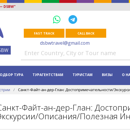
 — DSBW"
FAST TRACK
CALL BACK
dsbwtravel@gmail.com
SBW
ОДБОР ТУРА
ТУРАГЕНТСТВАМ
ТУРИСТАМ
ВИЗЫ
О Н
стрии
Санкт-Файт-ан-дер-Глан: Достопримечательности/Экскурси
Санкт-Файт-ан-дер-Глан: Достоп
Экскурсии/Описания/Полезная Ин