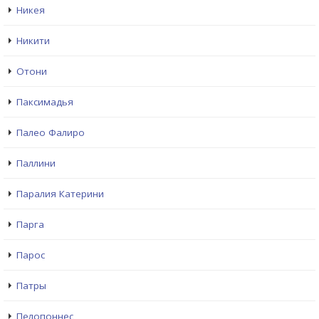
Никея
Никити
Отони
Паксимадья
Палео Фалиро
Паллини
Паралия Катерини
Парга
Парос
Патры
Пелопоннес