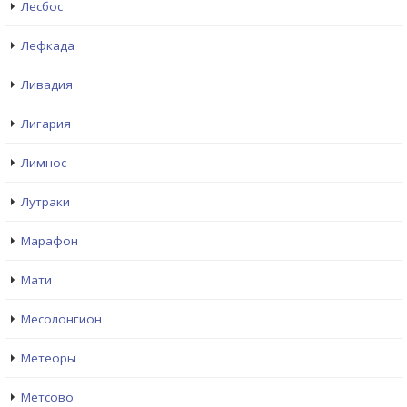
Лесбос
Лефкада
Ливадия
Лигария
Лимнос
Лутраки
Марафон
Мати
Месолонгион
Метеоры
Метсово