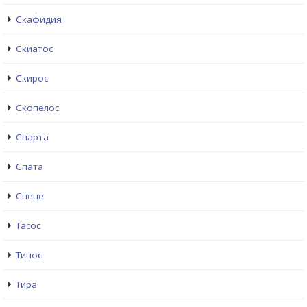
Скафидия
Скиатос
Скирос
Скопелос
Спарта
Спата
Спеце
Тасос
Тинос
Тира