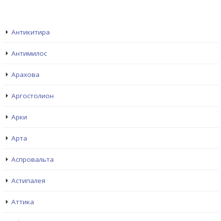
Антикитира
Антимилос
Арахова
Аргостолион
Арки
Арта
Аспровальта
Астипалея
Аттика