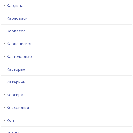
Кардица
Карловаси
Карпатос
Карпенисион
Кастелоризо
Касторья
Катерини
Керкира
Кефалония
Кея