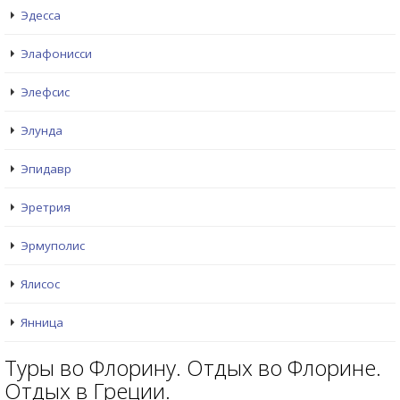
Эдесса
Элафонисси
Элефсис
Элунда
Эпидавр
Эретрия
Эрмуполис
Ялисос
Янница
Туры во Флорину. Отдых во Флорине.
Отдых в Греции.