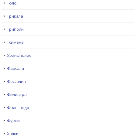
Толо
Трикала
Триполи
Тсимена
Уранополис
Фарсала
Фессалия
Филиатра
Фолегандр
Фурни
Халки