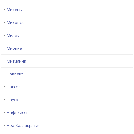
Микены
Миконос
Милос
Мирина
Митилини
Навпакт
Наксос
Науса
Нафплион
Неа Калликратия