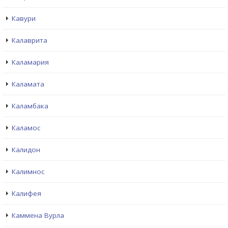
Кавури
Калаврита
Каламария
Каламата
Каламбака
Каламос
Калидон
Калимнос
Калифея
Каммена Вурла