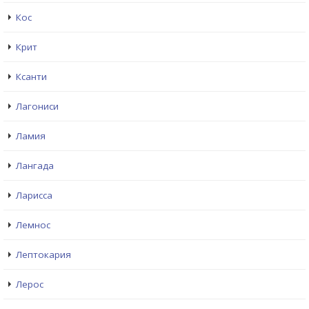
Кос
Крит
Ксанти
Лагониси
Ламия
Лангада
Ларисса
Лемнос
Лептокария
Лерос