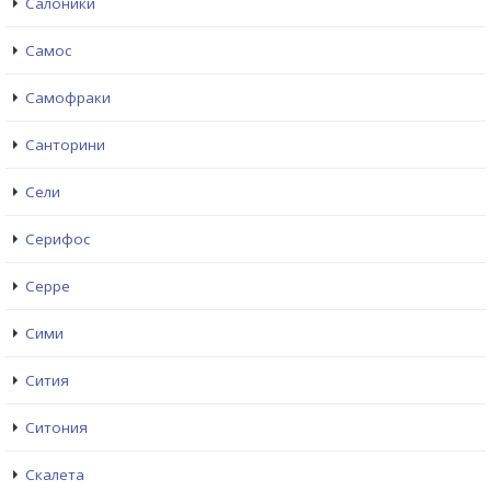
Салоники
Самос
Самофраки
Санторини
Сели
Серифос
Серре
Сими
Сития
Ситония
Скалета