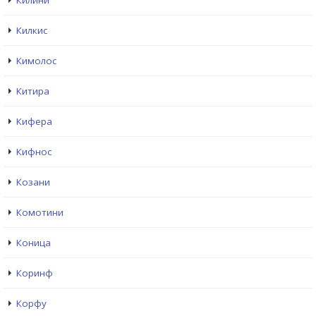
Килини
Килкис
Кимолос
Китира
Кифера
Кифнос
Козани
Комотини
Коница
Коринф
Корфу