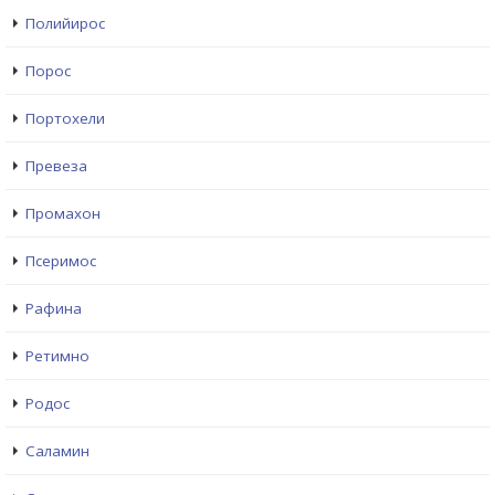
Полийирос
Порос
Портохели
Превеза
Промахон
Псеримос
Рафина
Ретимно
Родос
Саламин