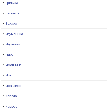
Ерикуза
Закинтос
Захаро
Игуменица
Идомени
Идра
Иоаннина
Иос
Ираклион
Кавала
Каврос