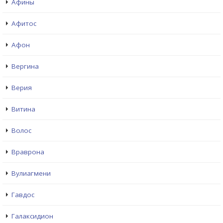
Афины
Афитос
Афон
Вергина
Верия
Витина
Волос
Враврона
Вулиагмени
Гавдос
Галаксидион