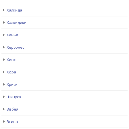
Халкида
Халкидики
Ханья
Херсонес
Хиос
Хора
Хриси
Шинуса
Эвбея
Эгина