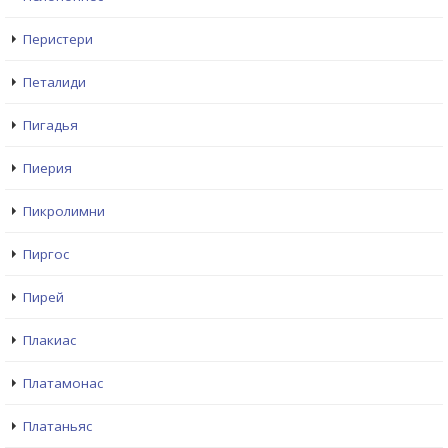
Перистери
Петалиди
Пигадья
Пиерия
Пикролимни
Пиргос
Пирей
Плакиас
Платамонас
Платаньяс