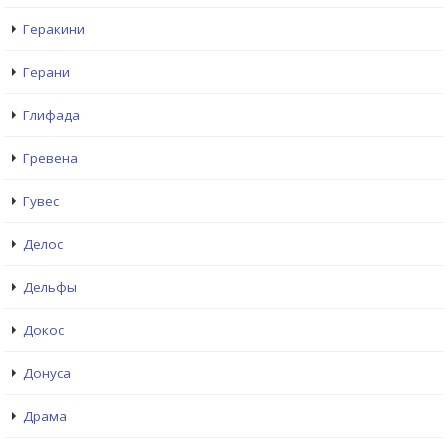
Геракини
Герани
Глифада
Гревена
Гувес
Делос
Дельфы
Докос
Донуса
Драма