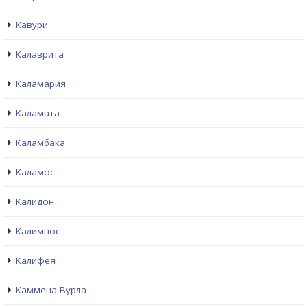
Кавури
Калаврита
Каламария
Каламата
Каламбака
Каламос
Калидон
Калимнос
Калифея
Каммена Вурла