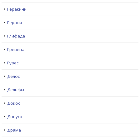
Геракини
Герани
Глифада
Гревена
Гувес
Делос
Дельфы
Докос
Донуса
Драма