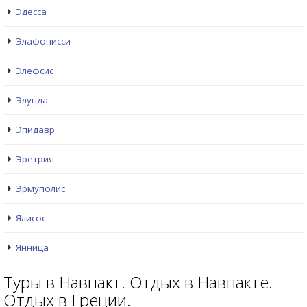
Эдесса
Элафонисси
Элефсис
Элунда
Эпидавр
Эретрия
Эрмуполис
Ялисос
Янница
Туры в Навпакт. Отдых в Навпакте.
Отдых в Греции.