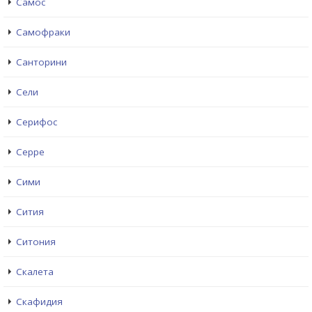
Самос
Самофраки
Санторини
Сели
Серифос
Серре
Сими
Сития
Ситония
Скалета
Скафидия