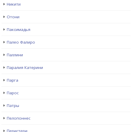
Никити
Отони
Паксимадья
Палео Фалиро
Паллини
Паралия Катерини
Парга
Парос
Патры
Пелопоннес
Перистери