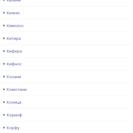
Килини
Килкис
Кимолос
Китира
Кифера
Кифнос
Козани
Комотини
Коница
Коринф
Корфу