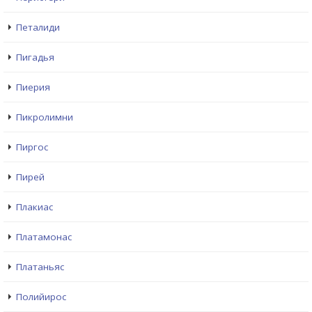
Петалиди
Пигадья
Пиерия
Пикролимни
Пиргос
Пирей
Плакиас
Платамонас
Платаньяс
Полийирос