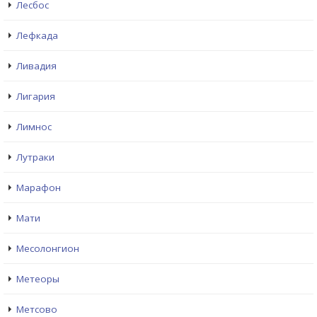
Лесбос
Лефкада
Ливадия
Лигария
Лимнос
Лутраки
Марафон
Мати
Месолонгион
Метеоры
Метсово