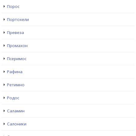
Порос
Портохели
Превеза
Промахон
Псеримос
Рафина
Ретимно
Родос
Саламин
Салоники