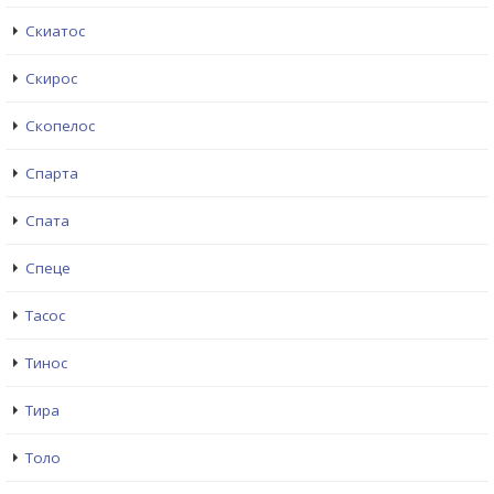
Скиатос
Скирос
Скопелос
Спарта
Спата
Спеце
Тасос
Тинос
Тира
Толо