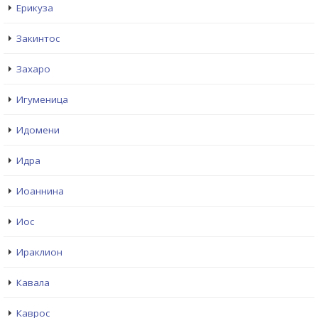
Ерикуза
Закинтос
Захаро
Игуменица
Идомени
Идра
Иоаннина
Иос
Ираклион
Кавала
Каврос