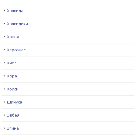
Халкида
Халкидики
Ханья
Херсонес
Хиос
Хора
Хриси
Шинуса
Эвбея
Эгина