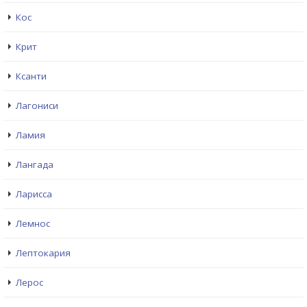
Кос
Крит
Ксанти
Лагониси
Ламия
Лангада
Ларисса
Лемнос
Лептокария
Лерос