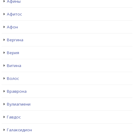
Афины
Афитос
Афон
Вергина
Верия
Витина
Волос
Враврона
Вулиагмени
Гавдос
Галаксидион