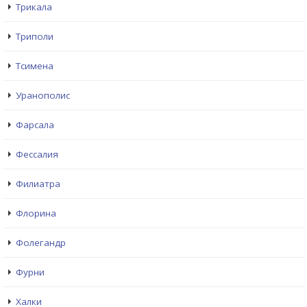
Трикала
Триполи
Тсимена
Уранополис
Фарсала
Фессалия
Филиатра
Флорина
Фолегандр
Фурни
Халки