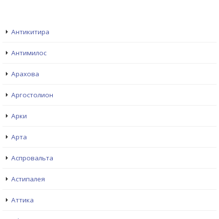
Антикитира
Антимилос
Арахова
Аргостолион
Арки
Арта
Аспровальта
Астипалея
Аттика