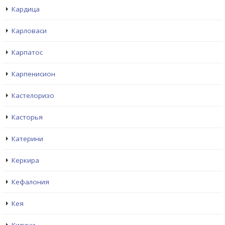
Кардица
Карловаси
Карпатос
Карпенисион
Кастелоризо
Касторья
Катерини
Керкира
Кефалония
Кея