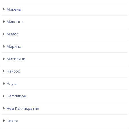
Микены
Миконос
Милос
Мирина
Митилини
Наксос
Науса
Нафплион
Неа Калликратия
Никея