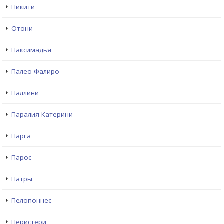
Никити
Отони
Паксимадья
Палео Фалиро
Паллини
Паралия Катерини
Парга
Парос
Патры
Пелопоннес
Перистери