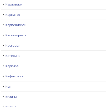
Карловаси
Карпатос
Карпенисион
Кастелоризо
Касторья
Катерини
Керкира
Кефалония
Кея
Килини