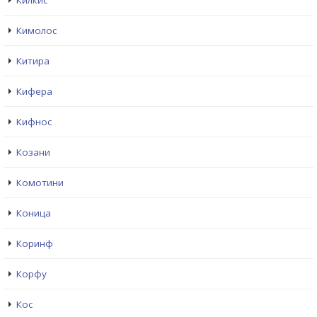
Килкис
Кимолос
Китира
Кифера
Кифнос
Козани
Комотини
Коница
Коринф
Корфу
Кос