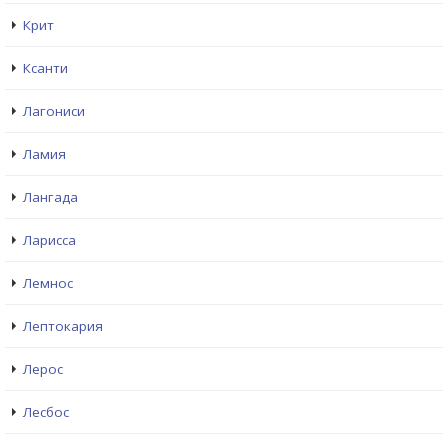
Крит
Ксанти
Лагониси
Ламия
Лангада
Ларисса
Лемнос
Лептокария
Лерос
Лесбос