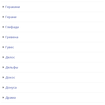
Геракини
Герани
Глифада
Гревена
Гувес
Делос
Дельфы
Докос
Донуса
Драма