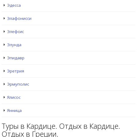
Эдесса
Элафонисси
Элефсис
Элунда
Эпидавр
Эретрия
Эрмуполис
Ялисос
Янница
Туры в Кардице. Отдых в Кардице.
Отдых в Греции.