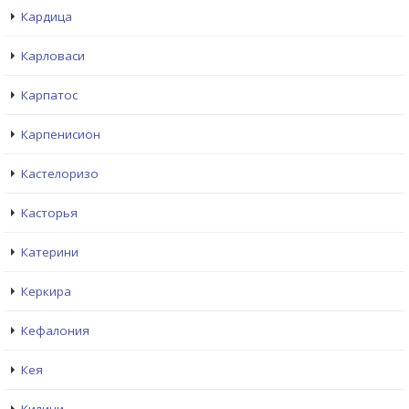
Кардица
Карловаси
Карпатос
Карпенисион
Кастелоризо
Касторья
Катерини
Керкира
Кефалония
Кея