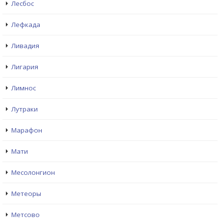
Лесбос
Лефкада
Ливадия
Лигария
Лимнос
Лутраки
Марафон
Мати
Месолонгион
Метеоры
Метсово