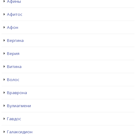
Афины
Афитос
Афон
Вергина
Верия
Витина
Волос
Враврона
Вулиагмени
Гавдос
Галаксидион