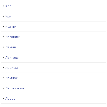
Кос
Крит
Ксанти
Лагониси
Ламия
Лангада
Ларисса
Лемнос
Лептокария
Лерос