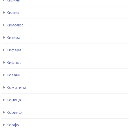
Килини
Килкис
Кимолос
Китира
Кифера
Кифнос
Козани
Комотини
Коница
Коринф
Корфу