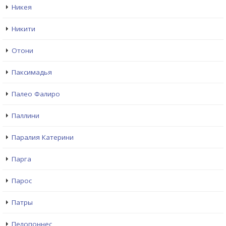
Никея
Никити
Отони
Паксимадья
Палео Фалиро
Паллини
Паралия Катерини
Парга
Парос
Патры
Пелопоннес