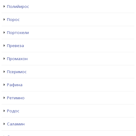
Полийирос
Порос
Портохели
Превеза
Промахон
Псеримос
Рафина
Ретимно
Родос
Саламин