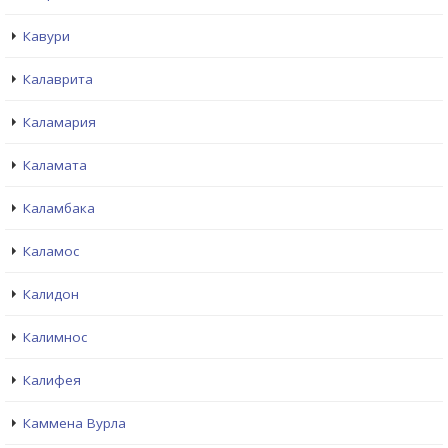
Кавури
Калаврита
Каламария
Каламата
Каламбака
Каламос
Калидон
Калимнос
Калифея
Каммена Вурла