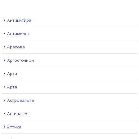
Антикитира
Антимилос
Арахова
Аргостолион
Арки
Арта
Аспровальта
Астипалея
Аттика