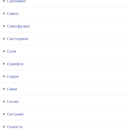
Салоники
Самос
Самофраки
Санторини
Сели
Серифос
Серре
Сими
Сития
Ситония
Скалета