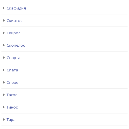
Скафидия
Скиатос
Скирос
Скопелос
Спарта
Спата
Спеце
Тасос
Тинос
Тира