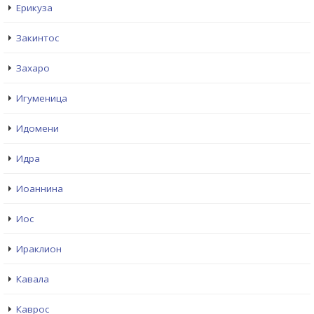
Ерикуза
Закинтос
Захаро
Игуменица
Идомени
Идра
Иоаннина
Иос
Ираклион
Кавала
Каврос