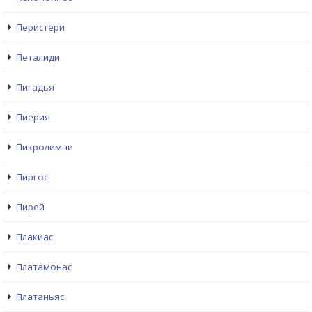
Перистери
Петалиди
Пигадья
Пиерия
Пикролимни
Пиргос
Пирей
Плакиас
Платамонас
Платаньяс