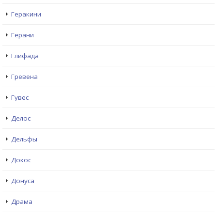
Геракини
Герани
Глифада
Гревена
Гувес
Делос
Дельфы
Докос
Донуса
Драма