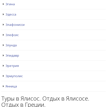
Эгина
Эдесса
Элафонисси
Элефсис
Элунда
Эпидавр
Эретрия
Эрмуполис
Янница
Туры в Ялисос. Отдых в Ялисосе.
Отдых в Греции.