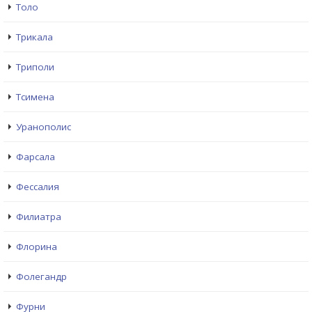
Толо
Трикала
Триполи
Тсимена
Уранополис
Фарсала
Фессалия
Филиатра
Флорина
Фолегандр
Фурни