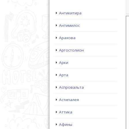
Антикитира
Антимилос
Арахова
Аргостолион
Арки
Арта
Аспровальта
Астипалея
Аттика
Афины