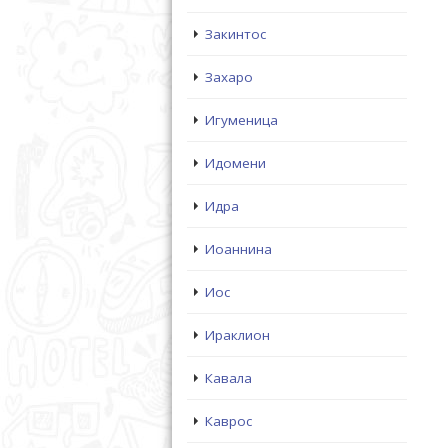
Закинтос
Захаро
Игуменица
Идомени
Идра
Иоаннина
Иос
Ираклион
Кавала
Каврос