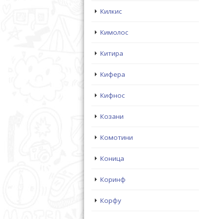
Килкис
Кимолос
Китира
Кифера
Кифнос
Козани
Комотини
Коница
Коринф
Корфу