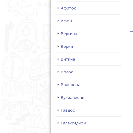
Афитос
Афон
Вергина
Верия
Витина
Волос
Враврона
Вулиагмени
Гавдос
Галаксидион