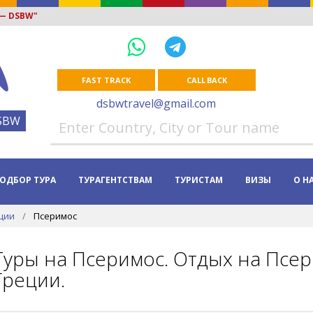
 — DSBW"
FAST TRACK
CALL BACK
dsbwtravel@gmail.com
SBW
ОДБОР ТУРА
ТУРАГЕНТСТВАМ
ТУРИСТАМ
ВИЗЫ
О Н
ции
Псеримос
Туры на Псеримос. Отдых на Псер
Греции.