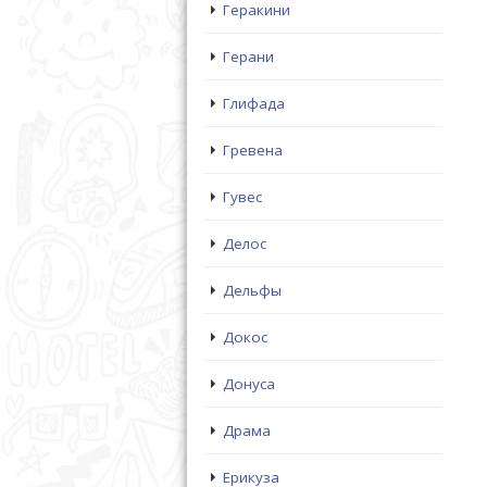
Геракини
Герани
Глифада
Гревена
Гувес
Делос
Дельфы
Докос
Донуса
Драма
Ерикуза