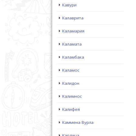
Кавури
Калаврита
Каламария
Каламата
Каламбака
Каламос
Калидон
Калимнос
Калифея
Каммена Вурла
Кардица