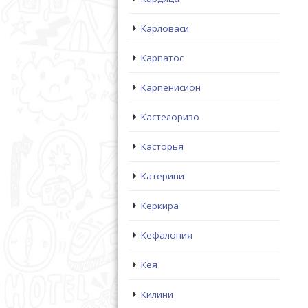
Карловаси
Карпатос
Карпенисион
Кастелоризо
Касторья
Катерини
Керкира
Кефалония
Кея
Килини