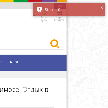
EUR
Мои
Курс
туры
Оплата
АС
БЛОГ
имосе. Отдых в