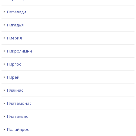
Петалиди
Пигадья
Пиерия
Пикролимни
Пиргос
Пирей
Плакиас
Платамонас
Платаньяс
Полийирос