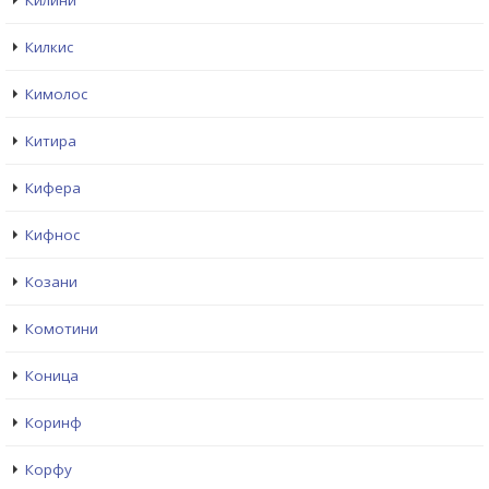
Килини
Килкис
Кимолос
Китира
Кифера
Кифнос
Козани
Комотини
Коница
Коринф
Корфу