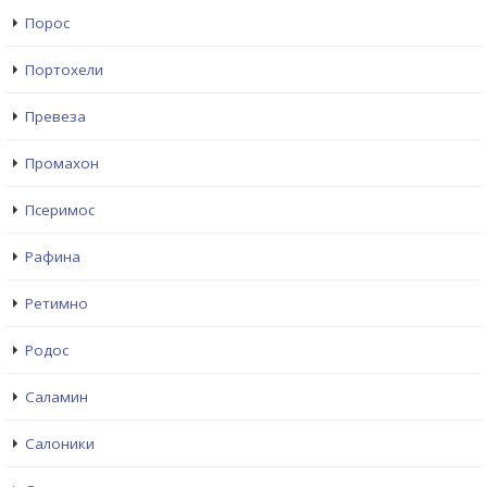
Порос
Портохели
Превеза
Промахон
Псеримос
Рафина
Ретимно
Родос
Саламин
Салоники