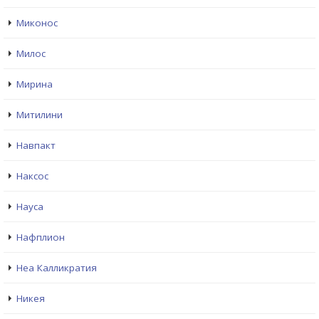
Миконос
Милос
Мирина
Митилини
Навпакт
Наксос
Науса
Нафплион
Неа Калликратия
Никея