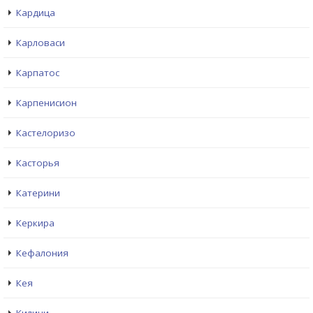
Кардица
Карловаси
Карпатос
Карпенисион
Кастелоризо
Касторья
Катерини
Керкира
Кефалония
Кея