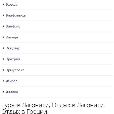
Эдесса
Элафонисси
Элефсис
Элунда
Эпидавр
Эретрия
Эрмуполис
Ялисос
Янница
Туры в Лагониси, Отдых в Лагониси.
Отдых в Греции.