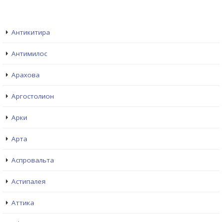
Антикитира
Антимилос
Арахова
Аргостолион
Арки
Арта
Аспровальта
Астипалея
Аттика