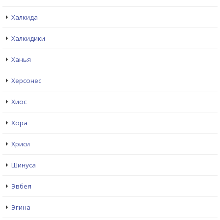
Халкида
Халкидики
Ханья
Херсонес
Хиос
Хора
Хриси
Шинуса
Эвбея
Эгина