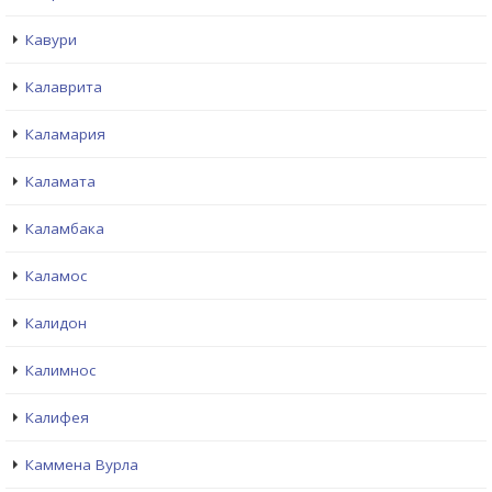
Кавури
Калаврита
Каламария
Каламата
Каламбака
Каламос
Калидон
Калимнос
Калифея
Каммена Вурла