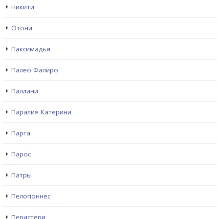
Никити
Отони
Паксимадья
Палео Фалиро
Паллини
Паралия Катерини
Парга
Парос
Патры
Пелопоннес
Перистери