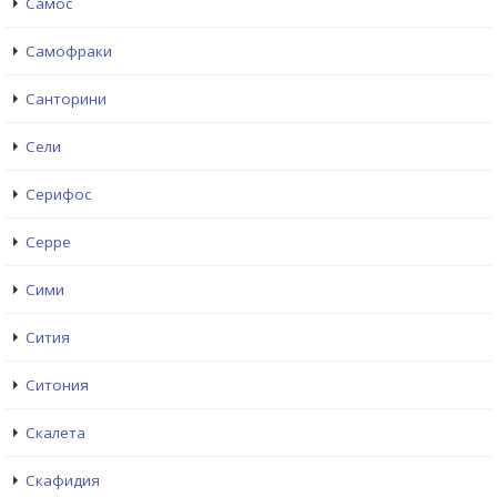
Самос
Самофраки
Санторини
Сели
Серифос
Серре
Сими
Сития
Ситония
Скалета
Скафидия