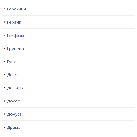
Геракини
Герани
Глифада
Гревена
Гувес
Делос
Дельфы
Докос
Донуса
Драма