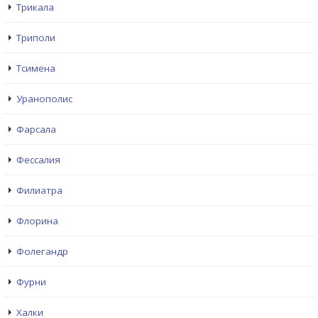
Трикала
Триполи
Тсимена
Уранополис
Фарсала
Фессалия
Филиатра
Флорина
Фолегандр
Фурни
Халки