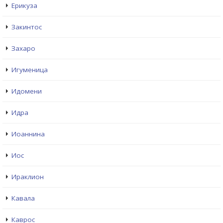
Ерикуза
Закинтос
Захаро
Игуменица
Идомени
Идра
Иоаннина
Иос
Ираклион
Кавала
Каврос