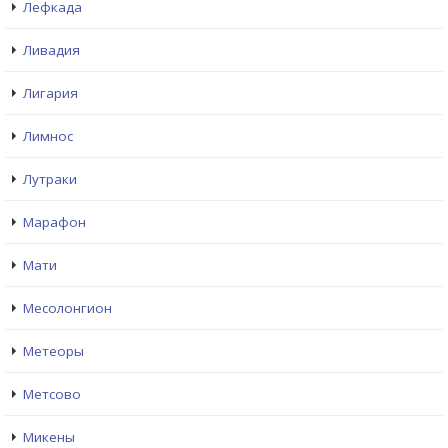
Лефкада
Ливадия
Лигария
Лимнос
Лутраки
Марафон
Мати
Месолонгион
Метеоры
Метсово
Микены