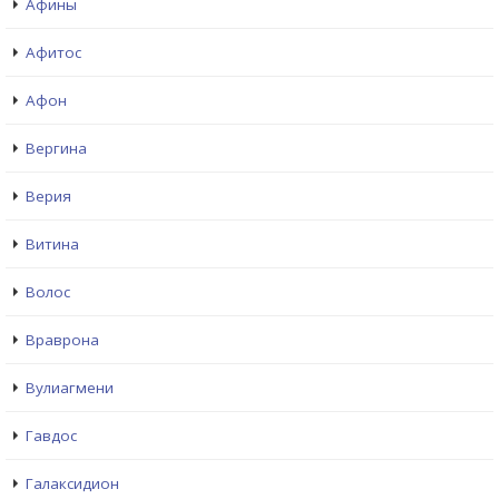
Афины
Афитос
Афон
Вергина
Верия
Витина
Волос
Враврона
Вулиагмени
Гавдос
Галаксидион