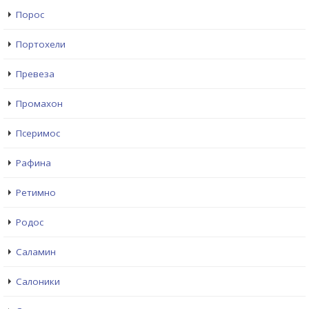
Порос
Портохели
Превеза
Промахон
Псеримос
Рафина
Ретимно
Родос
Саламин
Салоники