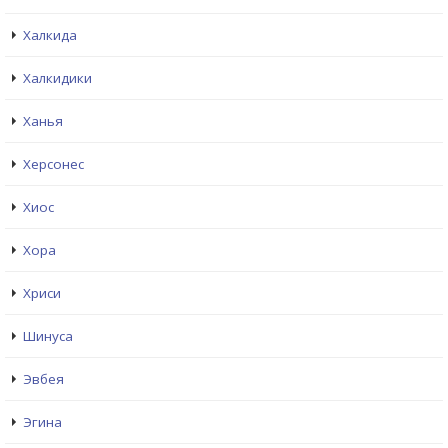
Халкида
Халкидики
Ханья
Херсонес
Хиос
Хора
Хриси
Шинуса
Эвбея
Эгина