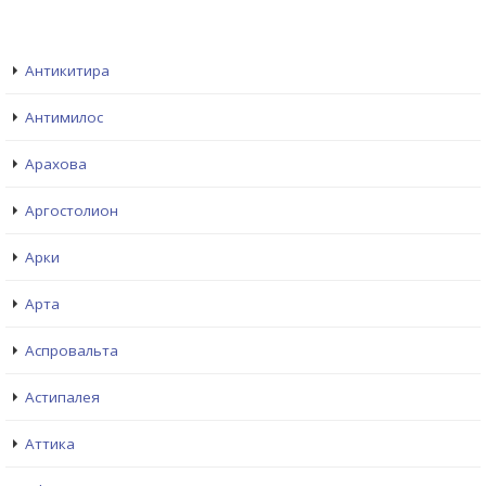
Антикитира
Антимилос
Арахова
Аргостолион
Арки
Арта
Аспровальта
Астипалея
Аттика