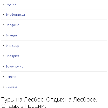
Эдесса
Элафонисси
Элефсис
Элунда
Эпидавр
Эретрия
Эрмуполис
Ялисос
Янница
Туры на Лесбос, Отдых на Лесбосе.
Отдых в Греции.