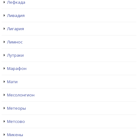
Лефкада
Ливадия
Лигария
Лимнос
Лутраки
Марафон
Мати
Месолонгион
Метеоры
Метсово
Микены