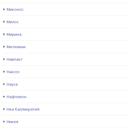
Миконос
Милос
Мирина
Митилини
Навпакт
Наксос
Науса
Нафплион
Неа Калликратия
Никея