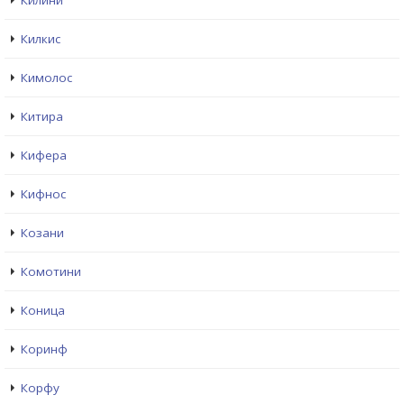
Килини
Килкис
Кимолос
Китира
Кифера
Кифнос
Козани
Комотини
Коница
Коринф
Корфу