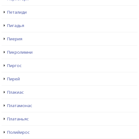
Петалиди
Пигадья
Пиерия
Пикролимни
Пиргос
Пирей
Плакиас
Платамонас
Платаньяс
Полийирос