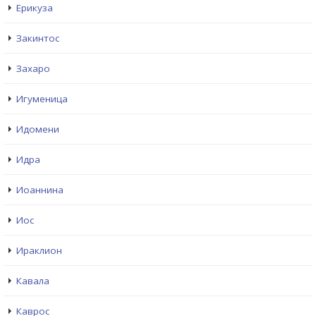
Ерикуза
Закинтос
Захаро
Игуменица
Идомени
Идра
Иоаннина
Иос
Ираклион
Кавала
Каврос