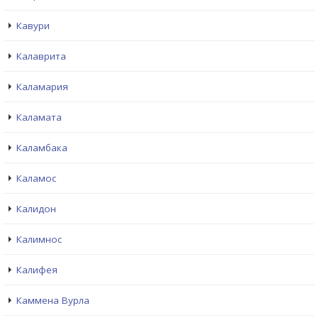
Кавури
Калаврита
Каламария
Каламата
Каламбака
Каламос
Калидон
Калимнос
Калифея
Каммена Вурла