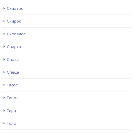
Скиатос
Скирос
Скопелос
Спарта
Спата
Спеце
Тасос
Тинос
Тира
Толо