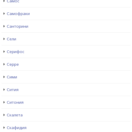
Самос
Самофраки
Санторини
Сели
Серифос
Серре
Сими
Сития
Ситония
Скалета
Скафидия