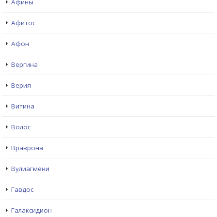
Афины
Афитос
Афон
Вергина
Верия
Витина
Волос
Враврона
Вулиагмени
Гавдос
Галаксидион