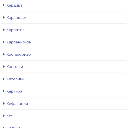
Кардица
Карловаси
Карпатос
Карпенисион
Кастелоризо
Касторья
Катерини
Керкира
Кефалония
Кея