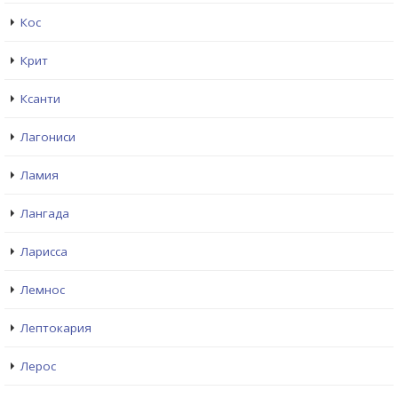
Кос
Крит
Ксанти
Лагониси
Ламия
Лангада
Ларисса
Лемнос
Лептокария
Лерос