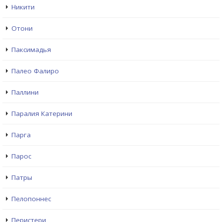
Никити
Отони
Паксимадья
Палео Фалиро
Паллини
Паралия Катерини
Парга
Парос
Патры
Пелопоннес
Перистери