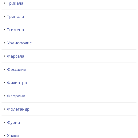
Трикала
Триполи
Тсимена
Уранополис
Фарсала
Фессалия
Филиатра
Флорина
Фолегандр
Фурни
Халки