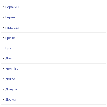
Геракини
Герани
Глифада
Гревена
Гувес
Делос
Дельфы
Докос
Донуса
Драма