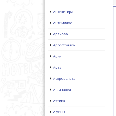
Антикитира
Антимилос
Арахова
Аргостолион
Арки
Арта
Аспровальта
Астипалея
Аттика
Афины