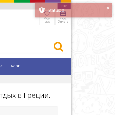
EUR
Мои
Курс
туры
Оплата
АС
БЛОГ
Отдых в Греции.