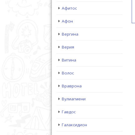
Афитос
Афон
Вергина
Верия
Витина
Волос
Враврона
Вулиагмени
Гавдос
Галаксидион