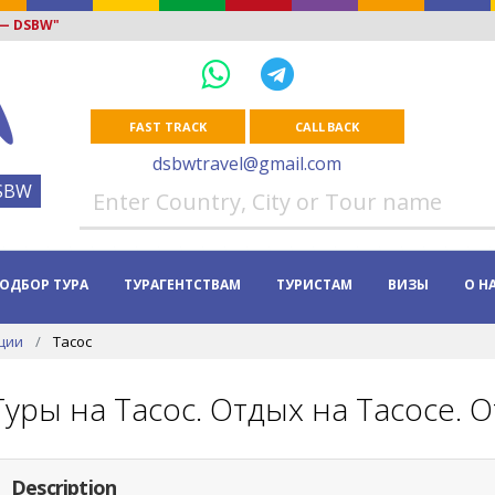
 — DSBW"
FAST TRACK
CALL BACK
dsbwtravel@gmail.com
SBW
ОДБОР ТУРА
ТУРАГЕНТСТВАМ
ТУРИСТАМ
ВИЗЫ
О Н
ции
Тасос
Туры на Тасос. Отдых на Тасосе. 
Description