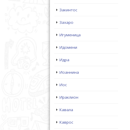
Закинтос
Захаро
Игуменица
Идомени
Идра
Иоаннина
Иос
Ираклион
Кавала
Каврос