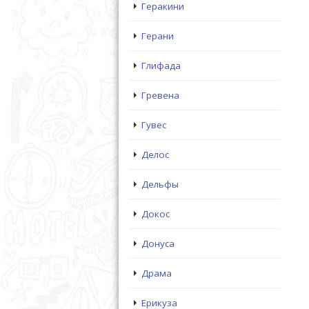
Геракини
Герани
Глифада
Гревена
Гувес
Делос
Дельфы
Докос
Донуса
Драма
Ерикуза