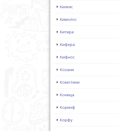
Килкис
Кимолос
Китира
Кифера
Кифнос
Козани
Комотини
Коница
Коринф
Корфу