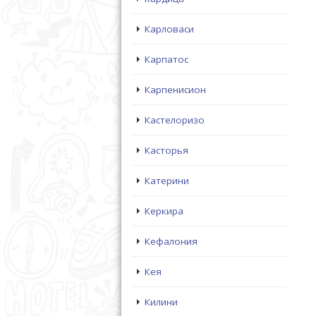
Карловаси
Карпатос
Карпенисион
Кастелоризо
Касторья
Катерини
Керкира
Кефалония
Кея
Килини