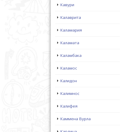
Кавури
Калаврита
Каламария
Каламата
Каламбака
Каламос
Калидон
Калимнос
Калифея
Каммена Вурла
Кардица