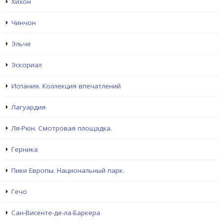
Хихон
Чинчон
Эльче
Эскориал
Испания. Коллекция впечатлений
Лагуардия
Ля-Рюн. Смотровая площадка.
Герника
Пики Европы. Национальный парк.
Гечо
Сан-Висенте-де-ла-Баркера