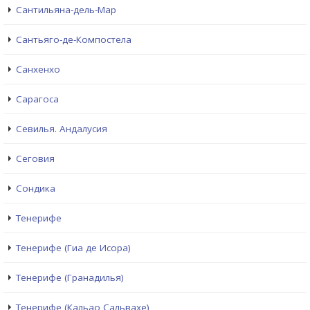
Сантильяна-дель-Мар
Сантьяго-де-Компостела
Санхенхо
Сарагоса
Севилья. Андалусия
Сеговия
Сондика
Тенерифе
Тенерифе (Гиа де Исора)
Тенерифе (Гранадилья)
Тенерифе (Кальао Сальвахе)