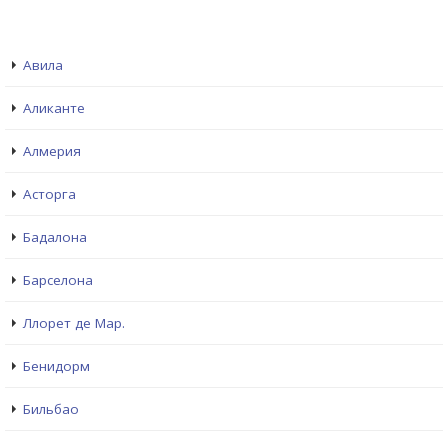
Авила
Аликанте
Алмерия
Асторга
Бадалона
Барселона
Ллорет де Мар.
Бенидорм
Бильбао