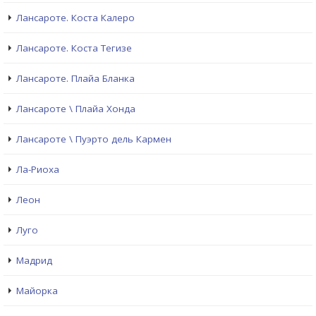
Лансароте. Коста Калеро
Лансароте. Коста Тегизе
Лансароте. Плайа Бланка
Лансароте \ Плайа Хонда
Лансароте \ Пуэрто дель Кармен
Ла-Риоха
Леон
Луго
Мадрид
Майорка