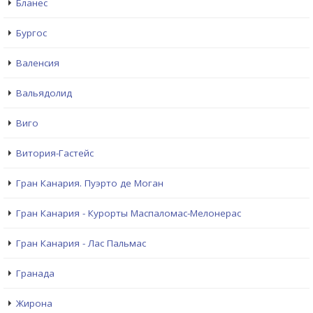
Бланес
Бургос
Валенсия
Вальядолид
Виго
Витория-Гастейс
Гран Канария. Пуэрто де Моган
Гран Канария - Курорты Маспаломас-Мелонерас
Гран Канария - Лас Пальмас
Гранада
Жирона