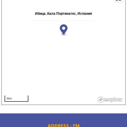
Ибица. Кала Портинаткс, Испания
5km
ADDRESS - FM