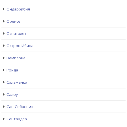
Ондаррибия
Оренсе
Оспиталет
Остров Ибица
Памплона
Ронда
Саламанка
Салоу
Сан-Себастьян
Сантандер