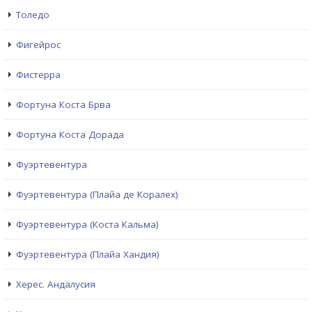
Толедо
Фигейрос
Фистерра
Фортуна Коста Брва
Фортуна Коста Дорада
Фуэртевентура
Фуэртевентура (Плайа де Коралех)
Фуэртевентура (Коста Кальма)
Фуэртевентура (Плайа Хандия)
Херес. Андалусия