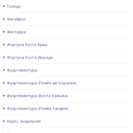
Толедо
Фигейрос
Фистерра
Фортуна Коста Брва
Фортуна Коста Дорада
Фуэртевентура
Фуэртевентура (Плайа де Коралех)
Фуэртевентура (Коста Кальма)
Фуэртевентура (Плайа Хандия)
Херес. Андалусия