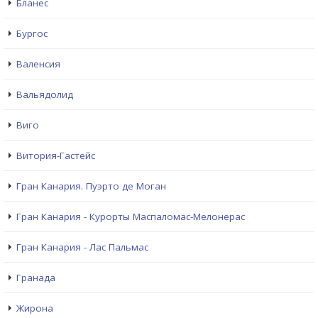
Бланес
Бургос
Валенсия
Вальядолид
Виго
Витория-Гастейс
Гран Канария. Пуэрто де Моган
Гран Канария - Курорты Маспаломас-Мелонерас
Гран Канария - Лас Пальмас
Гранада
Жирона