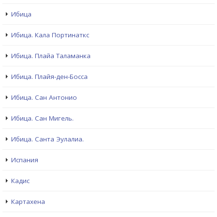
Ибица
Ибица. Кала Портинаткс
Ибица. Плайа Таламанка
Ибица. Плайя-ден-Босса
Ибица. Сан Антонио
Ибица. Сан Мигель.
Ибица. Санта Эулалиа.
Испания
Кадис
Картахена