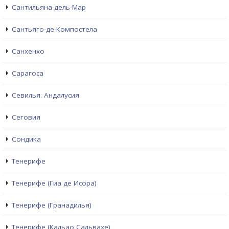
Сантильяна-дель-Мар
Сантьяго-де-Компостела
Санхенхо
Сарагоса
Севилья. Андалусия
Сеговия
Сондика
Тенерифе
Тенерифе (Гиа де Исора)
Тенерифе (Гранадилья)
Тенерифе (Кальао Сальвахе)