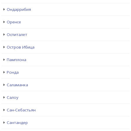
Ондаррибия
Оренсе
Оспиталет
Остров Ибица
Памплона
Ронда
Саламанка
Салоу
Сан-Себастьян
Сантандер