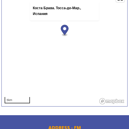
Коста Брава. Тосса-де-Мар.,
Испания
5km
ADDRESS - FM