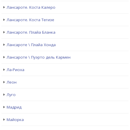
Лансароте. Коста Калеро
Лансароте. Коста Тегизе
Лансароте. Плайа Бланка
Лансароте \ Плайа Хонда
Лансароте \ Пуэрто дель Кармен
Ла-Риоха
Леон
Луго
Мадрид
Майорка