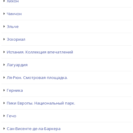
Хихон
Чинчон
Эльче
Эскориал
Испания. Коллекция впечатлений
Лагуардия
Ля-Рюн. Смотровая площадка.
Герника
Пики Европы. Национальный парк.
Гечо
Сан-Висенте-де-ла-Баркера