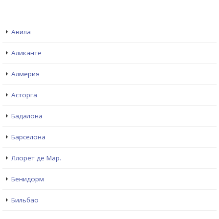
Авила
Аликанте
Алмерия
Асторга
Бадалона
Барселона
Ллорет де Мар.
Бенидорм
Бильбао