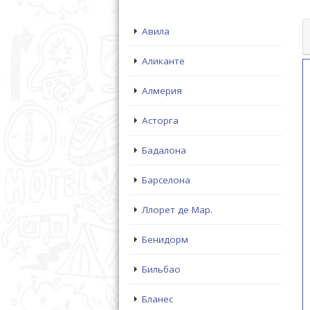
Авила
Аликанте
Алмерия
Асторга
Бадалона
Барселона
Ллорет де Мар.
Бенидорм
Бильбао
Бланес