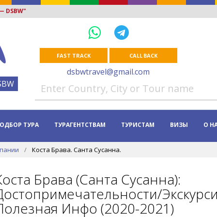
 — DSBW"
FAST TRACK
CALL BACK
dsbwtravel@gmail.com
SBW
ОДБОР ТУРА
ТУРАГЕНТСТВАМ
ТУРИСТАМ
ВИЗЫ
О Н
спании
Коста Брава. Санта Сусанна.
Коста Брава (Санта Сусанна):
Достопримечательности/Экскурс
Полезная Инфо (2020-2021)