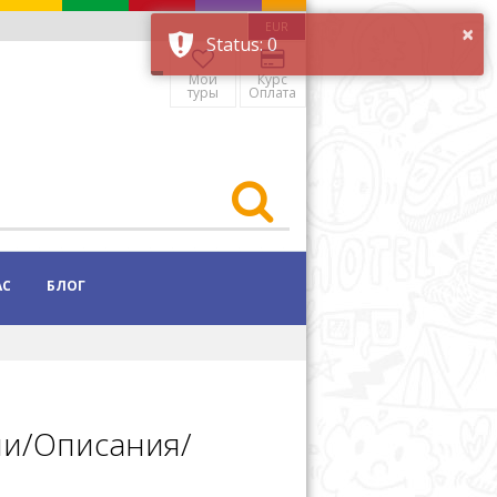
EUR
Мои
Курс
туры
Оплата
АС
БЛОГ
ии/Описания/