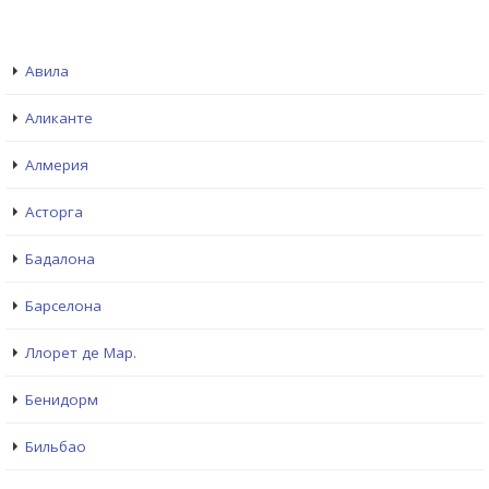
Авила
Аликанте
Алмерия
Асторга
Бадалона
Барселона
Ллорет де Мар.
Бенидорм
Бильбао