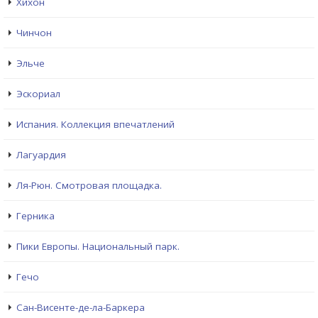
Хихон
Чинчон
Эльче
Эскориал
Испания. Коллекция впечатлений
Лагуардия
Ля-Рюн. Смотровая площадка.
Герника
Пики Европы. Национальный парк.
Гечо
Сан-Висенте-де-ла-Баркера