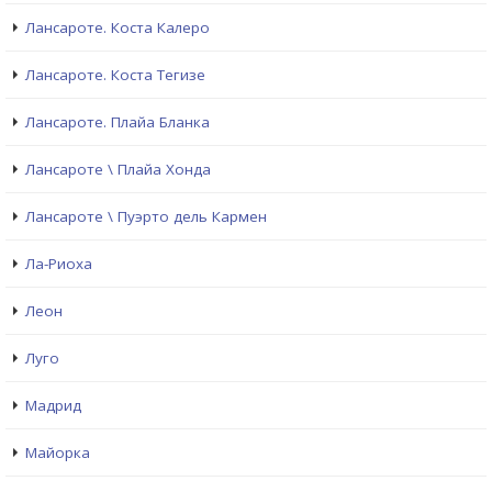
Лансароте. Коста Калеро
Лансароте. Коста Тегизе
Лансароте. Плайа Бланка
Лансароте \ Плайа Хонда
Лансароте \ Пуэрто дель Кармен
Ла-Риоха
Леон
Луго
Мадрид
Майорка