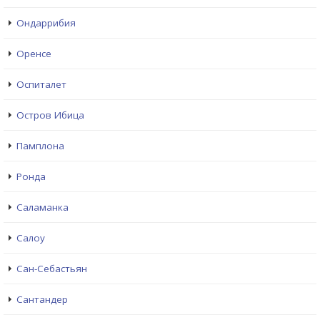
Ондаррибия
Оренсе
Оспиталет
Остров Ибица
Памплона
Ронда
Саламанка
Салоу
Сан-Себастьян
Сантандер