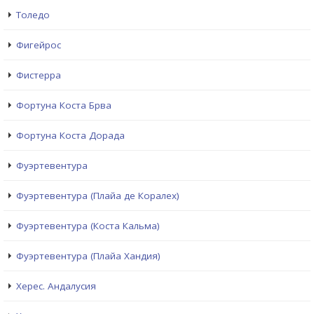
Толедо
Фигейрос
Фистерра
Фортуна Коста Брва
Фортуна Коста Дорада
Фуэртевентура
Фуэртевентура (Плайа де Коралех)
Фуэртевентура (Коста Кальма)
Фуэртевентура (Плайа Хандия)
Херес. Андалусия