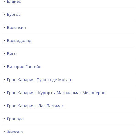
Бланес
Бургос
Валенсия
Вальядолид
Виго
Витория-Гастейс
Гран Канария. Пуэрто де Моган
Гран Канария - Курорты Маспаломас-Мелонерас
Гран Канария - Лас Пальмас
Гранада
Жирона