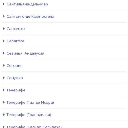
Сантильяна-дель-Мар
Сантьяго-де-Компостела
Санхенхо
Сарагоса
Севилья. Андалусия
Сеговия
Сондика
Тенерифе
Тенерифе (Гиа де Исора)
Тенерифе (Гранадилья)
Тенерифе (Кальао Сальвахе)