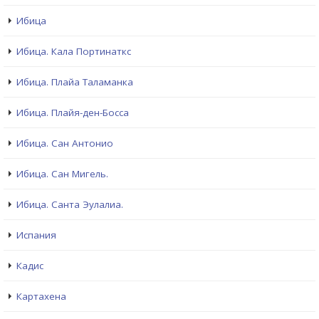
Ибица
Ибица. Кала Портинаткс
Ибица. Плайа Таламанка
Ибица. Плайя-ден-Босса
Ибица. Сан Антонио
Ибица. Сан Мигель.
Ибица. Санта Эулалиа.
Испания
Кадис
Картахена