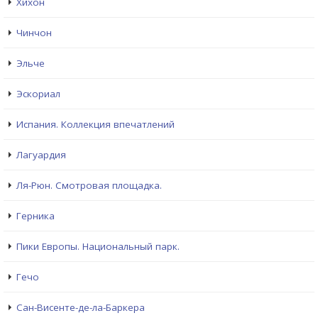
Хихон
Чинчон
Эльче
Эскориал
Испания. Коллекция впечатлений
Лагуардия
Ля-Рюн. Смотровая площадка.
Герника
Пики Европы. Национальный парк.
Гечо
Сан-Висенте-де-ла-Баркера