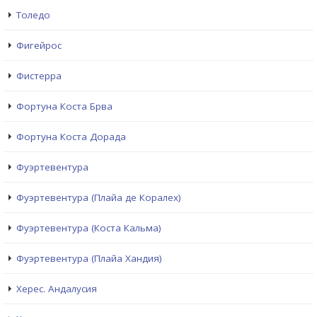
Толедо
Фигейрос
Фистерра
Фортуна Коста Брва
Фортуна Коста Дорада
Фуэртевентура
Фуэртевентура (Плайа де Коралех)
Фуэртевентура (Коста Кальма)
Фуэртевентура (Плайа Хандия)
Херес. Андалусия