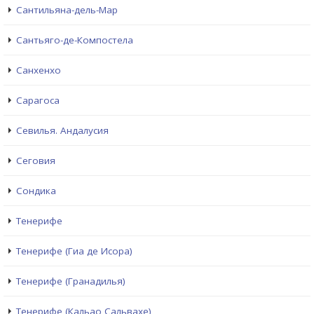
Сантильяна-дель-Мар
Сантьяго-де-Компостела
Санхенхо
Сарагоса
Севилья. Андалусия
Сеговия
Сондика
Тенерифе
Тенерифе (Гиа де Исора)
Тенерифе (Гранадилья)
Тенерифе (Кальао Сальвахе)