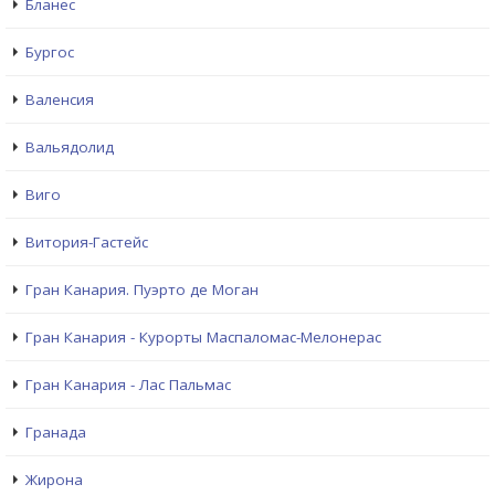
Бланес
Бургос
Валенсия
Вальядолид
Виго
Витория-Гастейс
Гран Канария. Пуэрто де Моган
Гран Канария - Курорты Маспаломас-Мелонерас
Гран Канария - Лас Пальмас
Гранада
Жирона