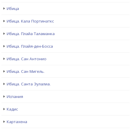
Ибица
Ибица. Кала Портинаткс
Ибица. Плайа Таламанка
Ибица. Плайя-ден-Босса
Ибица. Сан Антонио
Ибица. Сан Мигель.
Ибица. Санта Эулалиа.
Испания
Кадис
Картахена