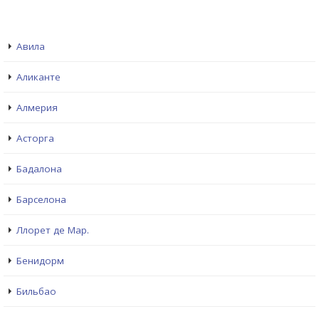
Авила
Аликанте
Алмерия
Асторга
Бадалона
Барселона
Ллорет де Мар.
Бенидорм
Бильбао