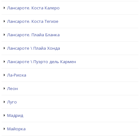
Лансароте. Коста Калеро
Лансароте. Коста Тегизе
Лансароте. Плайа Бланка
Лансароте \ Плайа Хонда
Лансароте \ Пуэрто дель Кармен
Ла-Риоха
Леон
Луго
Мадрид
Майорка