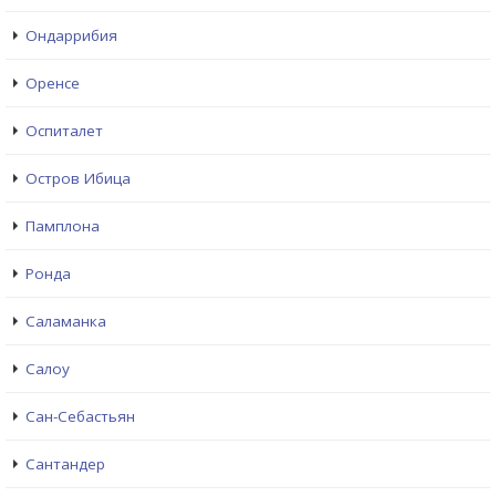
Ондаррибия
Оренсе
Оспиталет
Остров Ибица
Памплона
Ронда
Саламанка
Салоу
Сан-Себастьян
Сантандер