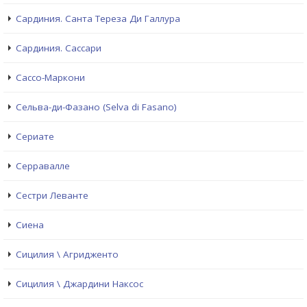
Сардиния. Санта Тереза Ди Галлура
Сардиния. Сассари
Сассо-Маркони
Сельва-ди-Фазано (Selva di Fasano)
Сериате
Серравалле
Сестри Левантe
Сиена
Сицилия \ Агридженто
Сицилия \ Джардини Наксос