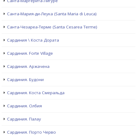
Санта-Маргерита-Лигуре
Санта-Мария-ди-Леука (Santa Maria di Leuca)
Санта-Чезареа-Терме (Santa Cesarea Terme)
Сардиния \ Коста Дората
Сардиния. Forte Village
Сардиния. Аржачена
Сардиния. Будони
Сардиния. Коста Смеральда
Сардиния. Олбия
Сардиния. Палау
Сардиния. Порто Черво