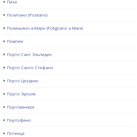
Пиза
Позитано (Positano)
Полиньяно-а-Маре (Polignano a Mare)
Помпеи
Порто Сант Эльпидио
Порто Санто Стефано
Порто Цезарио
Порто Эрколе
Портовенере
Портофино
Потенца