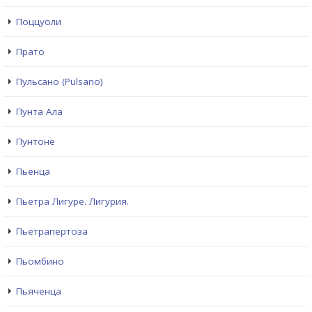
Поццуоли
Прато
Пульсано (Pulsano)
Пунта Ала
Пунтоне
Пьенца
Пьетра Лигуре. Лигурия.
Пьетрапертоза
Пьомбино
Пьяченца