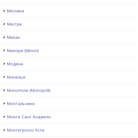
Мессина
Местре
Милан
Минори (Minori)
Модена
Монелья
Монополи (Monopoli)
Монтальчино
Монте Сант Анджело
Монтегроссо Асти