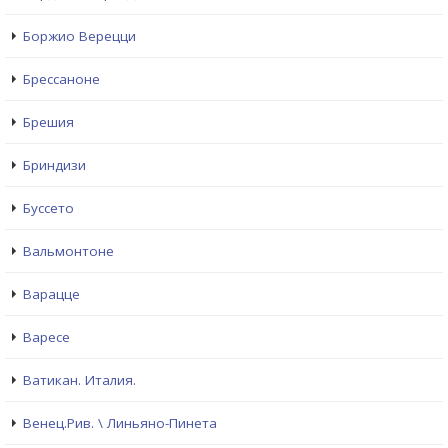
Боржио Верецци
Брессаноне
Брешия
Бриндизи
Буссето
Вальмонтоне
Варацце
Варесе
Ватикан. Италия.
Венец.Рив. \ Линьяно-Пинета