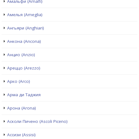
Амальфи (Amalfi)
Амелья (Ameglia)
Ангьяри (Anghiari)
Анкона (Ancona)
Анцио (Anzio)
Ареццо (Arezzo)
Арко (Arco)
Арма ди Таджия
Арона (Arona)
Асколи Пичено (Ascoli Piceno)
Ассизи (Assisi)