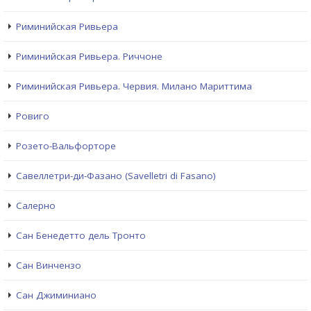
Риминийская Ривьера
Риминийская Ривьера. Риччоне
Риминийская Ривьера. Червия. Милано Мариттима
Ровиго
Розето-Вальфорторе
Савеллетри-ди-Фазано (Savelletri di Fasano)
Салерно
Сан Бенедетто дель Тронто
Сан Винчензо
Сан Джиминиано