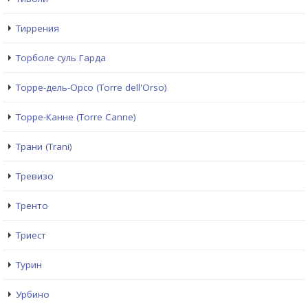
Тиррения
Торболе суль Гарда
Торре-дель-Орсо (Torre dell'Orso)
Торре-Канне (Torre Canne)
Трани (Trani)
Тревизо
Тренто
Триест
Турин
Урбино