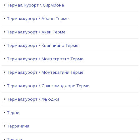
Термал. курорт \ Сирмионе
Термал.курорт \ Абано Терме
Термал.курорт \ Акви Терме
Термал.курорт \ Кьянчиано Терме
Термал.курорт \ Монтегротто Терме
Термал.курорт \ Монтекатини Терме
Термал.курорт \ Сальсомаджоре Терме
Термал.курорт \ Фьюджи
Терни
Террачина
Тиволи