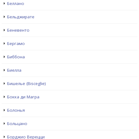
Беллано
Бельджирате
Беневенто
Бергамо
Биббона
Биелла
Бишелье (Bisceglie)
Бокка ди Магра
Болонья
Больцано
Борджио Верецци