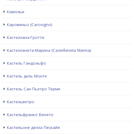
Камольи
Каровиньо (Carovigno)
Кастеллана-Гротте
Кастелланета-Марина (Castellaneta Marina)
Кастель Гандольфо
Кастель дель Монте
Кастель Сан Пьетро Терме
Кастельветро
Кастельфранко Венето
Кастильоне делла Пескайя