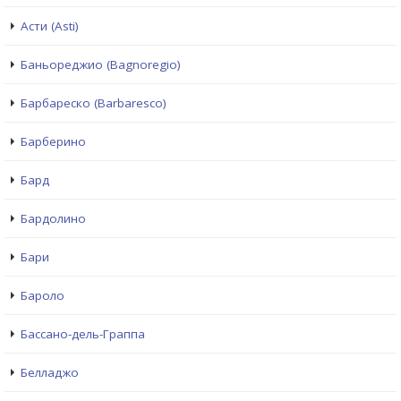
Асти (Asti)
Баньореджио (Bagnoregio)
Барбареско (Barbaresco)
Барберино
Бард
Бардолино
Бари
Бароло
Бассано-дель-Граппа
Белладжо