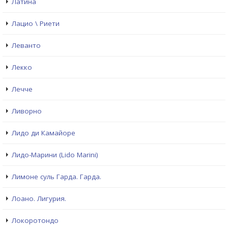
Латина
Лацио \ Риети
Леванто
Лекко
Лечче
Ливорно
Лидо ди Камайоре
Лидо-Марини (Lido Marini)
Лимоне суль Гарда. Гарда.
Лоано. Лигурия.
Локоротондо