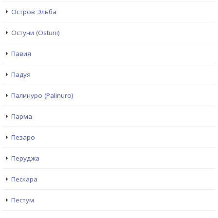
Остров Эльба
Остуни (Ostuni)
Павия
Падуя
Палинуро (Palinuro)
Парма
Пезаро
Перуджа
Пескара
Пестум