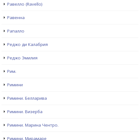
Равелло (Ravello)
Равенна
Рапалло
Реджо ди Калабрия
Реджо Эмилия
Рим.
Римини
Римини. Белларива
Римини. Визерба
Римини. Марина Чентро.
Римини. Мирамаре