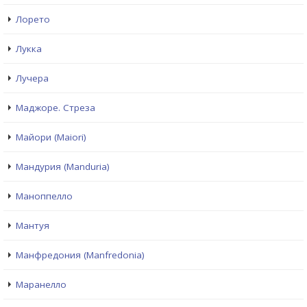
Лорето
Лукка
Лучера
Маджоре. Стреза
Майори (Maiori)
Мандурия (Manduria)
Маноппелло
Мантуя
Манфредония (Manfredonia)
Маранелло