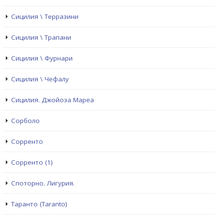
Сицилия \ Терразини
Сицилия \ Трапани
Сицилия \ Фурнари
Сицилия \ Чефалу
Сицилия. Джойоза Мареа
Сорболо
Сорренто
Сорренто (1)
Споторно. Лигурия.
Таранто (Taranto)