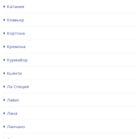
Катания
Клавьер
Кортона
Кремона
Курмайор
Кьянти
Ла Специя
Лавис
Лана
Ланчано