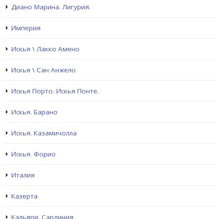
Диано Марина. Лигурия.
Империя
Искья \ Лакко Амено
Искья \ Сан Анжело
Искья Порто. Искья Понте.
Искья. Барано
Искья. Казамичолла
Искья. Форио
Италия
Казерта
Кальяри. Сардиния.