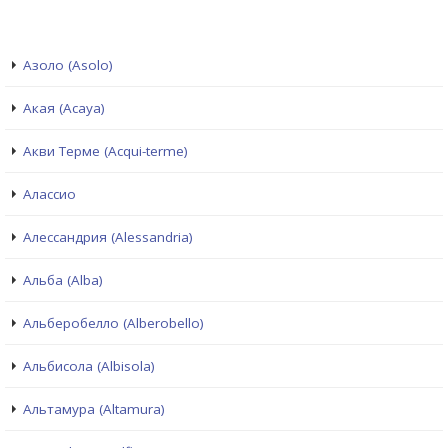
Азоло (Asolo)
Акая (Acaya)
Акви Терме (Acqui-terme)
Алассио
Алессандрия (Alessandria)
Альба (Alba)
Альберобелло (Alberobello)
Альбисола (Albisola)
Альтамура (Altamura)