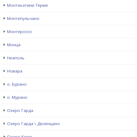
Монтекатини Терме
Монтепульчано
Монтероссо
Монца
Неаполь
Новара
о. Бурано
о. Мурано
Озеро Гарда
Озеро Гарда \ Дезенцано
Озеро Комо