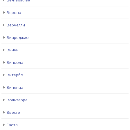
Вентимилья
Верона
Верчелли
Виареджио
Винчи
Виньола
Витербо
Виченца
Вольтерра
Вьесте
Гаета