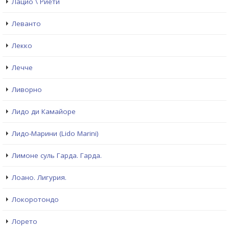
Лацио \ Риети
Леванто
Лекко
Лечче
Ливорно
Лидо ди Камайоре
Лидо-Марини (Lido Marini)
Лимоне суль Гарда. Гарда.
Лоано. Лигурия.
Локоротондо
Лорето