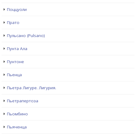
Поццуоли
Прато
Пульсано (Pulsano)
Пунта Ала
Пунтоне
Пьенца
Пьетра Лигуре. Лигурия.
Пьетрапертоза
Пьомбино
Пьяченца