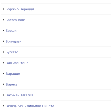
Боржио Верецци
Брессаноне
Брешия
Бриндизи
Буссето
Вальмонтоне
Варацце
Варесе
Ватикан. Италия.
Венец.Рив. \ Линьяно-Пинета