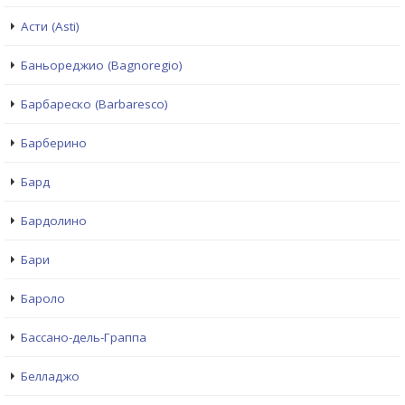
Асти (Asti)
Баньореджио (Bagnoregio)
Барбареско (Barbaresco)
Барберино
Бард
Бардолино
Бари
Бароло
Бассано-дель-Граппа
Белладжо