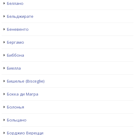
Беллано
Бельджирате
Беневенто
Бергамо
Биббона
Биелла
Бишелье (Bisceglie)
Бокка ди Магра
Болонья
Больцано
Борджио Верецци