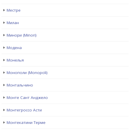
Местре
Милан
Минори (Minori)
Модена
Монелья
Монополи (Monopoli)
Монтальчино
Монте Сант Анджело
Монтегроссо Асти
Монтекатини Терме