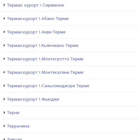
Термал. курорт \ Сирмионе
Термал.курорт \ Абано Терме
Термал.курорт \ Акви Терме
Термал.курорт \ Кьянчиано Терме
Термал.курорт \ Монтегротто Терме
Термал.курорт \ Монтекатини Терме
Термал.курорт \ Сальсомаджоре Терме
Термал.курорт \ Фьюджи
Терни
Террачина
Тиволи