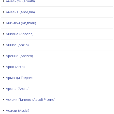
Амальфи (Amalfi)
Амелья (Ameglia)
Ангьяри (Anghiari)
Анкона (Ancona)
Анцио (Anzio)
Ареццо (Arezzo)
Арко (Arco)
Арма ди Таджия
Арона (Arona)
Асколи Пичено (Ascoli Piceno)
Ассизи (Assisi)