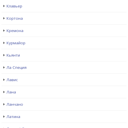
Клавьер
Кортона
Кремона
Курмайор
Кьянти
Ла Специя
Лавис
Лана
Ланчано
Латина