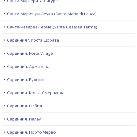
Санта-Маргерита-Лигуре
Санта-Мария-ди-Леука (Santa Maria di Leuca)
Санта-Чезареа-Терме (Santa Cesarea Terme)
Сардиния \ Коста Дората
Сардиния. Forte Village
Сардиния. Аржачена
Сардиния. Будони
Сардиния. Коста Смеральда
Сардиния. Олбия
Сардиния. Палау
Сардиния. Порто Черво