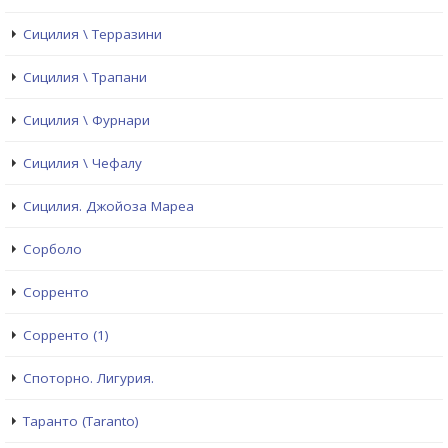
Сицилия \ Терразини
Сицилия \ Трапани
Сицилия \ Фурнари
Сицилия \ Чефалу
Сицилия. Джойоза Мареа
Сорболо
Сорренто
Сорренто (1)
Споторно. Лигурия.
Таранто (Taranto)