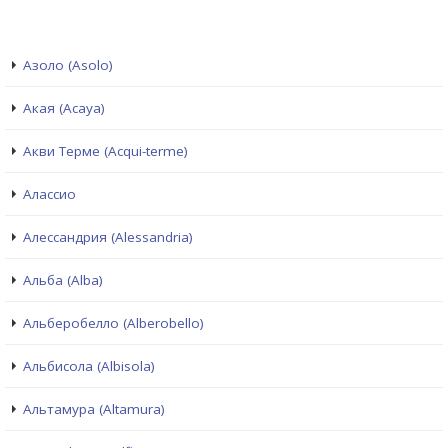
Азоло (Asolo)
Акая (Acaya)
Акви Терме (Acqui-terme)
Алассио
Алессандрия (Alessandria)
Альба (Alba)
Альберобелло (Alberobello)
Альбисола (Albisola)
Альтамура (Altamura)