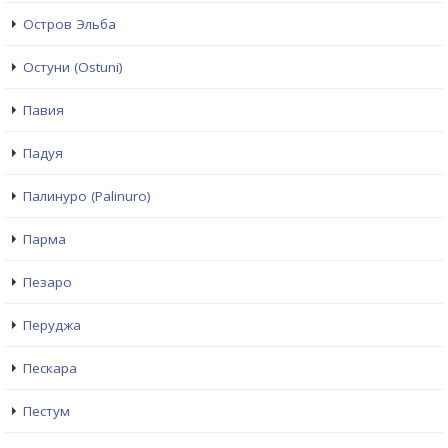
Остров Эльба
Остуни (Ostuni)
Павия
Падуя
Палинуро (Palinuro)
Парма
Пезаро
Перуджа
Пескара
Пестум