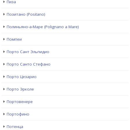
Пиза
Позитано (Positano)
Полиньяно-а-Маре (Polignano a Mare)
Помпеи
Порто Сант Эльпидио
Порто Санто Стефано
Порто Цезарио
Порто Эрколе
Портовенере
Портофино
Потенца