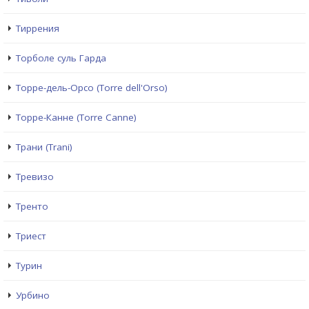
Тиррения
Торболе суль Гарда
Торре-дель-Орсо (Torre dell'Orso)
Торре-Канне (Torre Canne)
Трани (Trani)
Тревизо
Тренто
Триест
Турин
Урбино