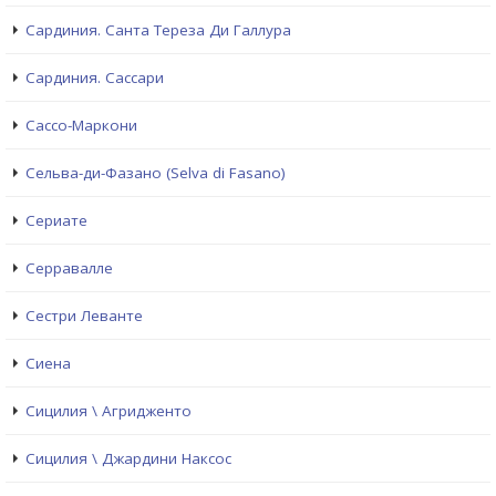
Сардиния. Санта Тереза Ди Галлура
Сардиния. Сассари
Сассо-Маркони
Сельва-ди-Фазано (Selva di Fasano)
Сериате
Серравалле
Сестри Левантe
Сиена
Сицилия \ Агридженто
Сицилия \ Джардини Наксос