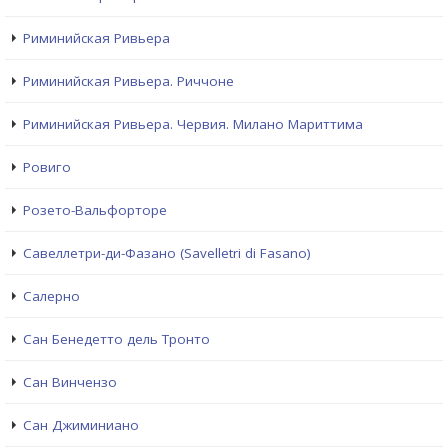
Риминийская Ривьера
Риминийская Ривьера. Риччоне
Риминийская Ривьера. Червия. Милано Мариттима
Ровиго
Розето-Вальфорторе
Савеллетри-ди-Фазано (Savelletri di Fasano)
Салерно
Сан Бенедетто дель Тронто
Сан Винчензо
Сан Джиминиано