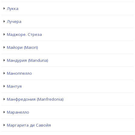
Лукка
Лучера
Маджоре. Стреза
Майори (Maiori)
Мандурия (Manduria)
Маноппелло
Мантуя
Манфредония (Manfredonia)
Маранелло
Маргарита ди Савойя