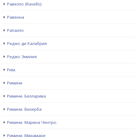
Равелло (Ravello)
Равенна
Рапалло
Реджо ди Калабрия
Реджо Эмилия
Рим.
Римини
Римини. Белларива
Римини. Визерба
Римини. Марина Чентро.
Римини. Мирамаре