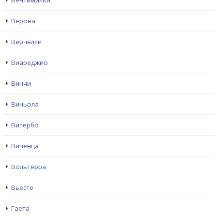
Вентимилья
Верона
Верчелли
Виареджио
Винчи
Виньола
Витербо
Виченца
Вольтерра
Вьесте
Гаета