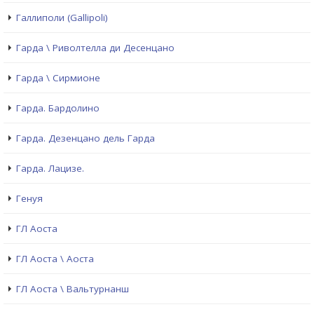
Галлиполи (Gallipoli)
Гарда \ Риволтелла ди Десенцано
Гарда \ Сирмионе
Гарда. Бардолино
Гарда. Дезенцано дель Гарда
Гарда. Лацизе.
Генуя
ГЛ Аоста
ГЛ Аоста \ Аоста
ГЛ Аоста \ Вальтурнанш