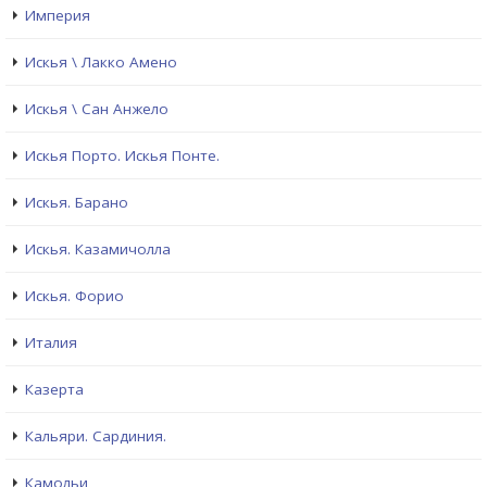
Империя
Искья \ Лакко Амено
Искья \ Сан Анжело
Искья Порто. Искья Понте.
Искья. Барано
Искья. Казамичолла
Искья. Форио
Италия
Казерта
Кальяри. Сардиния.
Камольи