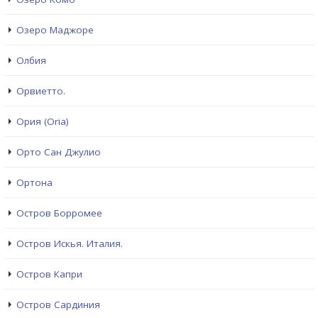
Озеро Маджоре
Олбия
Орвиетто.
Ория (Oria)
Орто Сан Джулио
Ортона
Остров Борромее
Остров Искья. Италия.
Остров Капри
Остров Сардиния