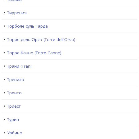
Тиррения
Торболе суль Гарда
Торре-дель-Орсо (Torre dell'Orso)
Торре-Канне (Torre Canne)
Трани (Trani)
Тревизо
Тренто
Триест
Турин
Урбино