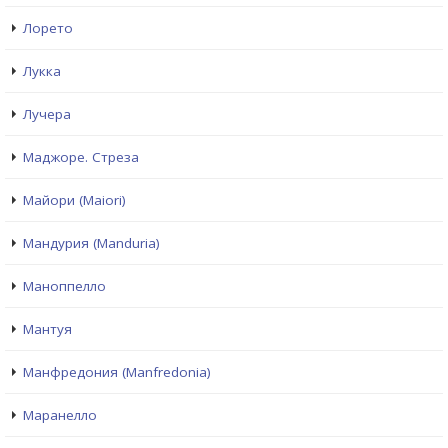
Лорето
Лукка
Лучера
Маджоре. Стреза
Майори (Maiori)
Мандурия (Manduria)
Маноппелло
Мантуя
Манфредония (Manfredonia)
Маранелло