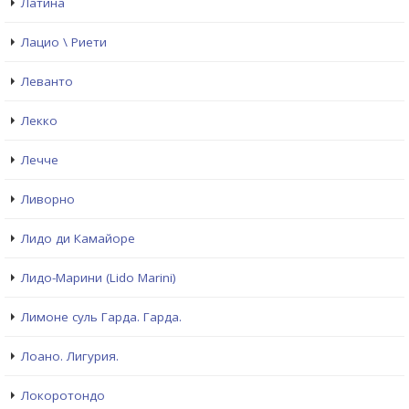
Латина
Лацио \ Риети
Леванто
Лекко
Лечче
Ливорно
Лидо ди Камайоре
Лидо-Марини (Lido Marini)
Лимоне суль Гарда. Гарда.
Лоано. Лигурия.
Локоротондо