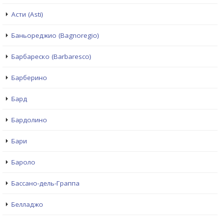
Асти (Asti)
Баньореджио (Bagnoregio)
Барбареско (Barbaresco)
Барберино
Бард
Бардолино
Бари
Бароло
Бассано-дель-Граппа
Белладжо