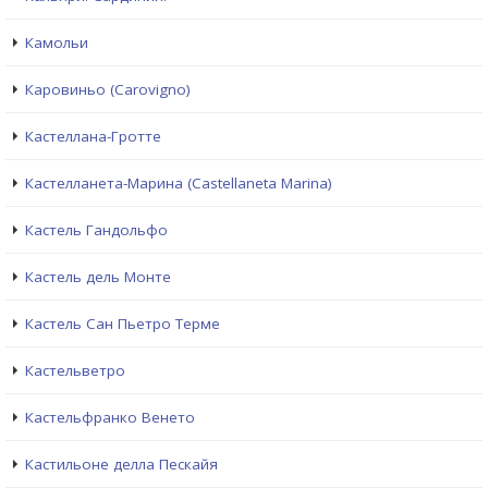
Камольи
Каровиньо (Carovigno)
Кастеллана-Гротте
Кастелланета-Марина (Castellaneta Marina)
Кастель Гандольфо
Кастель дель Монте
Кастель Сан Пьетро Терме
Кастельветро
Кастельфранко Венето
Кастильоне делла Пескайя