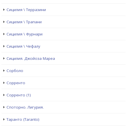
Сицилия \ Терразини
Сицилия \ Трапани
Сицилия \ Фурнари
Сицилия \ Чефалу
Сицилия. Джойоза Мареа
Сорболо
Сорренто
Сорренто (1)
Споторно. Лигурия.
Таранто (Taranto)