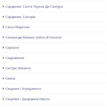
Сардиния. Санта Тереза Ди Галлура
Сардиния. Сассари
Сассо-Маркони
Сельва-ди-Фазано (Selva di Fasano)
Сериате
Серравалле
Сестри Левантe
Сиена
Сицилия \ Агридженто
Сицилия \ Джардини Наксос