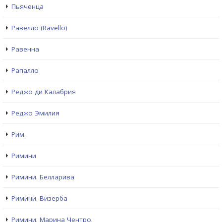
Пьяченца
Равелло (Ravello)
Равенна
Рапалло
Реджо ди Калабрия
Реджо Эмилия
Рим.
Римини
Римини. Белларива
Римини. Визерба
Римини. Марина Чентро.