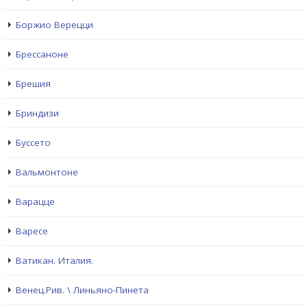
Боржио Верецци
Брессаноне
Брешия
Бриндизи
Буссето
Вальмонтоне
Варацце
Варесе
Ватикан. Италия.
Венец.Рив. \ Линьяно-Пинета