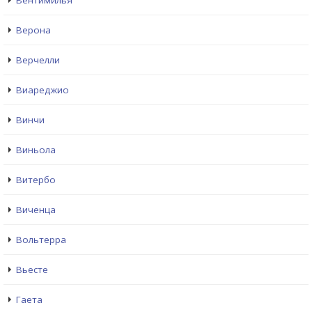
Вентимилья
Верона
Верчелли
Виареджио
Винчи
Виньола
Витербо
Виченца
Вольтерра
Вьесте
Гаета