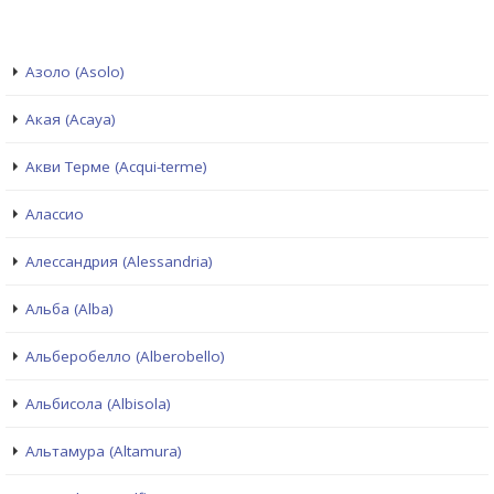
Азоло (Asolo)
Акая (Acaya)
Акви Терме (Acqui-terme)
Алассио
Алессандрия (Alessandria)
Альба (Alba)
Альберобелло (Alberobello)
Альбисола (Albisola)
Альтамура (Altamura)