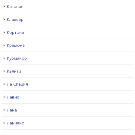
Катания
Клавьер
Кортона
Кремона
Курмайор
Кьянти
Ла Специя
Лавис
Лана
Ланчано