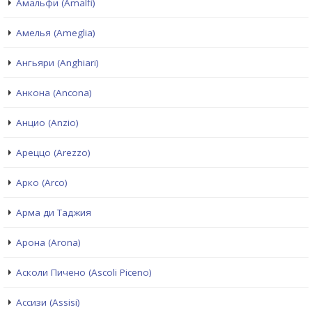
Амальфи (Amalfi)
Амелья (Ameglia)
Ангьяри (Anghiari)
Анкона (Ancona)
Анцио (Anzio)
Ареццо (Arezzo)
Арко (Arco)
Арма ди Таджия
Арона (Arona)
Асколи Пичено (Ascoli Piceno)
Ассизи (Assisi)