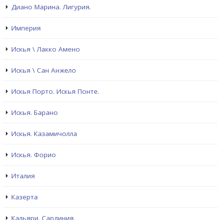
Диано Марина. Лигурия.
Империя
Искья \ Лакко Амено
Искья \ Сан Анжело
Искья Порто. Искья Понте.
Искья. Барано
Искья. Казамичолла
Искья. Форио
Италия
Казерта
Кальяри. Сардиния.