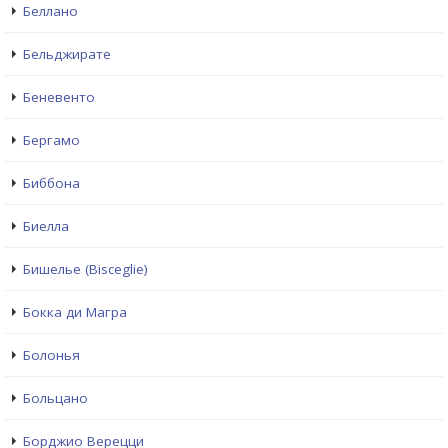
Беллано
Бельджирате
Беневенто
Бергамо
Биббона
Биелла
Бишелье (Bisceglie)
Бокка ди Магра
Болонья
Больцано
Борджио Верецци