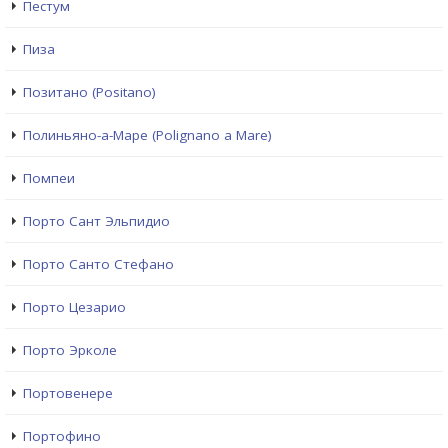
Пестум
Пиза
Позитано (Positano)
Полиньяно-а-Маре (Polignano a Mare)
Помпеи
Порто Сант Эльпидио
Порто Санто Стефано
Порто Цезарио
Порто Эрколе
Портовенере
Портофино