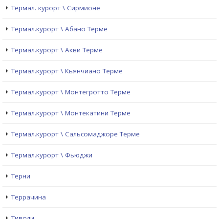
Термал. курорт \ Сирмионе
Термал.курорт \ Абано Терме
Термал.курорт \ Акви Терме
Термал.курорт \ Кьянчиано Терме
Термал.курорт \ Монтегротто Терме
Термал.курорт \ Монтекатини Терме
Термал.курорт \ Сальсомаджоре Терме
Термал.курорт \ Фьюджи
Терни
Террачина
Тиволи