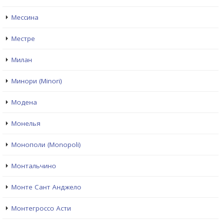
Мессина
Местре
Милан
Минори (Minori)
Модена
Монелья
Монополи (Monopoli)
Монтальчино
Монте Сант Анджело
Монтегроссо Асти