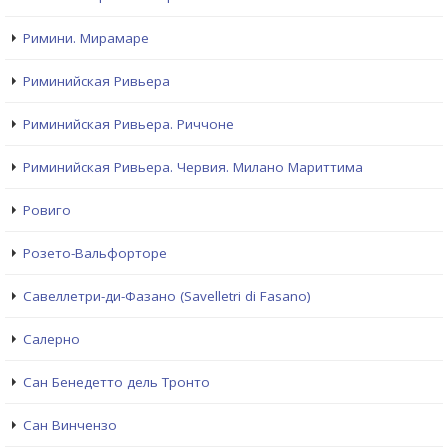
Римини. Мирамаре
Риминийская Ривьера
Риминийская Ривьера. Риччоне
Риминийская Ривьера. Червия. Милано Мариттима
Ровиго
Розето-Вальфорторе
Савеллетри-ди-Фазано (Savelletri di Fasano)
Салерно
Сан Бенедетто дель Тронто
Сан Винчензо