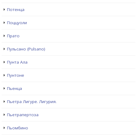
Потенца
Поццуоли
Прато
Пульсано (Pulsano)
Пунта Ала
Пунтоне
Пьенца
Пьетра Лигуре. Лигурия.
Пьетрапертоза
Пьомбино