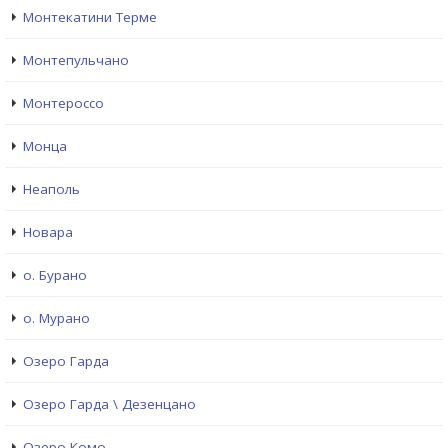
Монтекатини Терме
Монтепульчано
Монтероссо
Монца
Неаполь
Новара
о. Бурано
о. Мурано
Озеро Гарда
Озеро Гарда \ Дезенцано
Озеро Комо