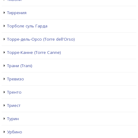
Тиррения
Торболе суль Гарда
Торре-дель-Орсо (Torre dell'Orso)
Торре-Канне (Torre Canne)
Трани (Trani)
Тревизо
Тренто
Триест
Турин
Урбино