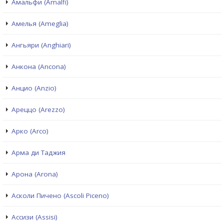
Амальфи (Amalfi)
Амелья (Ameglia)
Ангьяри (Anghiari)
Анкона (Ancona)
Анцио (Anzio)
Ареццо (Arezzo)
Арко (Arco)
Арма ди Таджия
Арона (Arona)
Асколи Пичено (Ascoli Piceno)
Ассизи (Assisi)