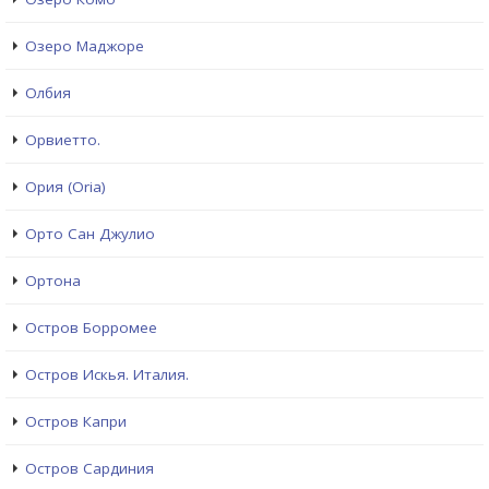
Озеро Маджоре
Олбия
Орвиетто.
Ория (Oria)
Орто Сан Джулио
Ортона
Остров Борромее
Остров Искья. Италия.
Остров Капри
Остров Сардиния