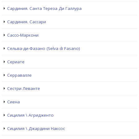
Сардиния. Санта Тереза Ди Галлура
Сардиния. Сассари
Сассо-Маркони
Сельва-ди-Фазано (Selva di Fasano)
Сериате
Серравалле
Сестри Левантe
Сиена
Сицилия \ Агридженто
Сицилия \ Джардини Наксос