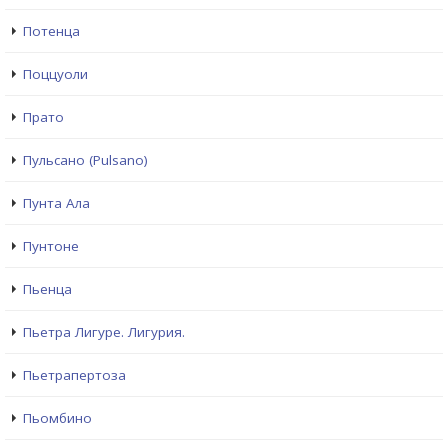
Потенца
Поццуоли
Прато
Пульсано (Pulsano)
Пунта Ала
Пунтоне
Пьенца
Пьетра Лигуре. Лигурия.
Пьетрапертоза
Пьомбино