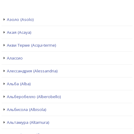
Азоло (Asolo)
Акая (Acaya)
Акви Терме (Acqui-terme)
Алассио
Алессандрия (Alessandria)
Альба (Alba)
Альберобелло (Alberobello)
Альбисола (Albisola)
Альтамура (Altamura)