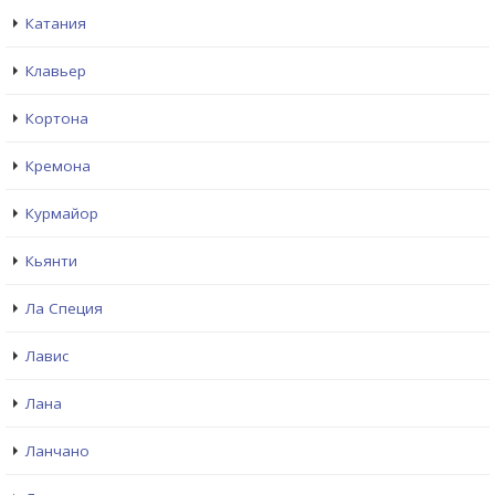
Катания
Клавьер
Кортона
Кремона
Курмайор
Кьянти
Ла Специя
Лавис
Лана
Ланчано