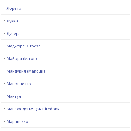
Лорето
Лукка
Лучера
Маджоре. Стреза
Майори (Maiori)
Мандурия (Manduria)
Маноппелло
Мантуя
Манфредония (Manfredonia)
Маранелло