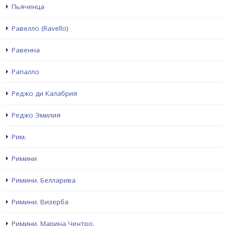
Пьяченца
Равелло (Ravello)
Равенна
Рапалло
Реджо ди Калабрия
Реджо Эмилия
Рим.
Римини
Римини. Белларива
Римини. Визерба
Римини. Марина Чентро.