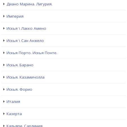
Диано Марина. Лигурия.
Империя
Искья \ Лакко Амено
Искья \ Сан Анжело
Искья Порто. Искья Понте.
Искья. Барано
Искья. Казамичолла
Искья. Форио
Италия
Казерта
Кальяри. Сардиния.