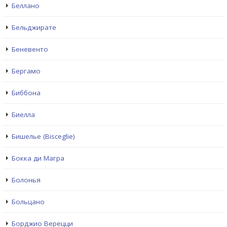
Беллано
Бельджирате
Беневенто
Бергамо
Биббона
Биелла
Бишелье (Bisceglie)
Бокка ди Магра
Болонья
Больцано
Борджио Верецци