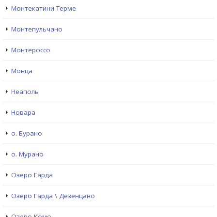
Монтекатини Терме
Монтепульчано
Монтероссо
Монца
Неаполь
Новара
о. Бурано
о. Мурано
Озеро Гарда
Озеро Гарда \ Дезенцано
Озеро Комо