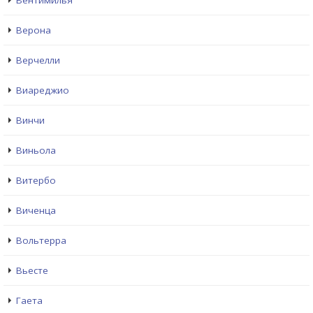
Вентимилья
Верона
Верчелли
Виареджио
Винчи
Виньола
Витербо
Виченца
Вольтерра
Вьесте
Гаета