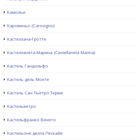
Камольи
Каровиньо (Carovigno)
Кастеллана-Гротте
Кастелланета-Марина (Castellaneta Marina)
Кастель Гандольфо
Кастель дель Монте
Кастель Сан Пьетро Терме
Кастельветро
Кастельфранко Венето
Кастильоне делла Пескайя