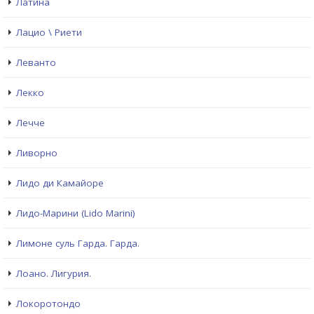
Латина
Лацио \ Риети
Леванто
Лекко
Лечче
Ливорно
Лидо ди Камайоре
Лидо-Марини (Lido Marini)
Лимоне суль Гарда. Гарда.
Лоано. Лигурия.
Локоротондо