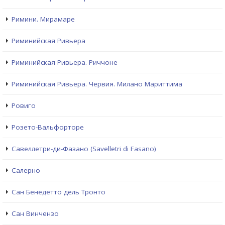
Римини. Мирамаре
Риминийская Ривьера
Риминийская Ривьера. Риччоне
Риминийская Ривьера. Червия. Милано Мариттима
Ровиго
Розето-Вальфорторе
Савеллетри-ди-Фазано (Savelletri di Fasano)
Салерно
Сан Бенедетто дель Тронто
Сан Винчензо