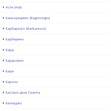
Асти (Asti)
Баньореджио (Bagnoregio)
Барбареско (Barbaresco)
Барберино
Бард
Бардолино
Бари
Бароло
Бассано-дель-Граппа
Белладжо