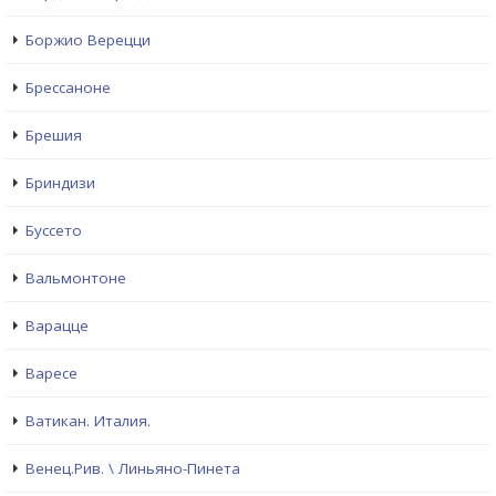
Боржио Верецци
Брессаноне
Брешия
Бриндизи
Буссето
Вальмонтоне
Варацце
Варесе
Ватикан. Италия.
Венец.Рив. \ Линьяно-Пинета