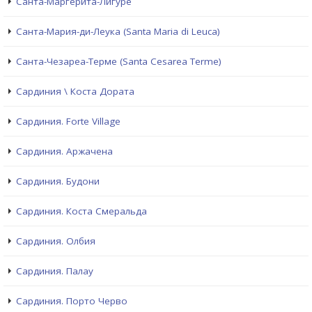
Санта-Маргерита-Лигуре
Санта-Мария-ди-Леука (Santa Maria di Leuca)
Санта-Чезареа-Терме (Santa Cesarea Terme)
Сардиния \ Коста Дората
Сардиния. Forte Village
Сардиния. Аржачена
Сардиния. Будони
Сардиния. Коста Смеральда
Сардиния. Олбия
Сардиния. Палау
Сардиния. Порто Черво