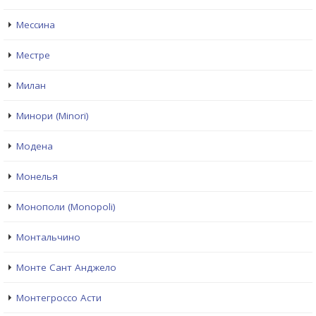
Мессина
Местре
Милан
Минори (Minori)
Модена
Монелья
Монополи (Monopoli)
Монтальчино
Монте Сант Анджело
Монтегроссо Асти