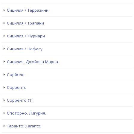
Сицилия \ Терразини
Сицилия \ Трапани
Сицилия \ Фурнари
Сицилия \ Чефалу
Сицилия. Джойоза Мареа
Сорболо
Сорренто
Сорренто (1)
Споторно. Лигурия.
Таранто (Taranto)