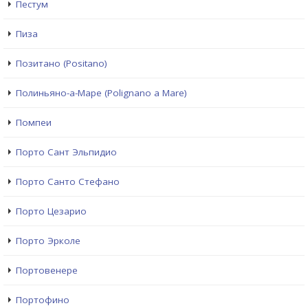
Пестум
Пиза
Позитано (Positano)
Полиньяно-а-Маре (Polignano a Mare)
Помпеи
Порто Сант Эльпидио
Порто Санто Стефано
Порто Цезарио
Порто Эрколе
Портовенере
Портофино