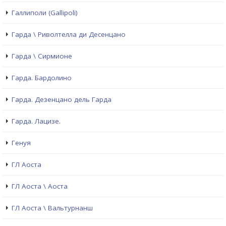
Галлиполи (Gallipoli)
Гарда \ Риволтелла ди Десенцано
Гарда \ Сирмионе
Гарда. Бардолино
Гарда. Дезенцано дель Гарда
Гарда. Лацизе.
Генуя
ГЛ Аоста
ГЛ Аоста \ Аоста
ГЛ Аоста \ Вальтурнанш