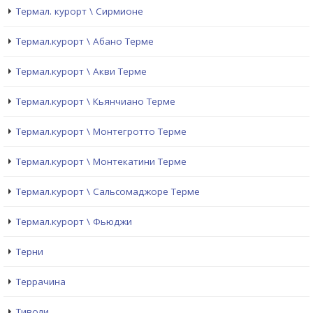
Термал. курорт \ Сирмионе
Термал.курорт \ Абано Терме
Термал.курорт \ Акви Терме
Термал.курорт \ Кьянчиано Терме
Термал.курорт \ Монтегротто Терме
Термал.курорт \ Монтекатини Терме
Термал.курорт \ Сальсомаджоре Терме
Термал.курорт \ Фьюджи
Терни
Террачина
Тиволи