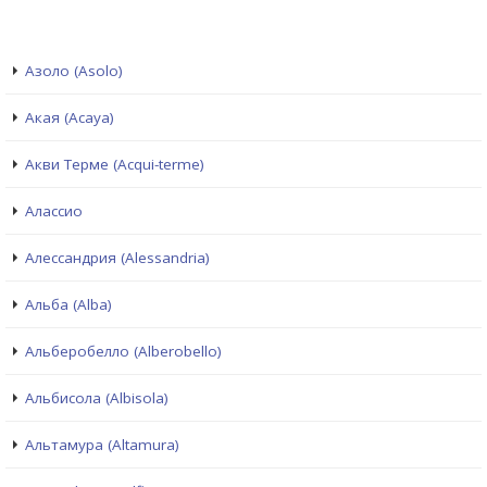
Азоло (Asolo)
Акая (Acaya)
Акви Терме (Acqui-terme)
Алассио
Алессандрия (Alessandria)
Альба (Alba)
Альберобелло (Alberobello)
Альбисола (Albisola)
Альтамура (Altamura)