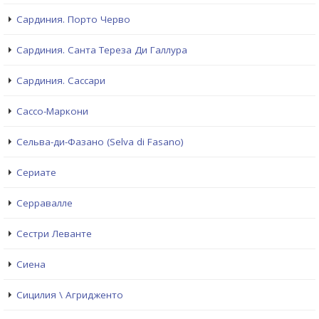
Сардиния. Порто Черво
Сардиния. Санта Тереза Ди Галлура
Сардиния. Сассари
Сассо-Маркони
Сельва-ди-Фазано (Selva di Fasano)
Сериате
Серравалле
Сестри Левантe
Сиена
Сицилия \ Агридженто