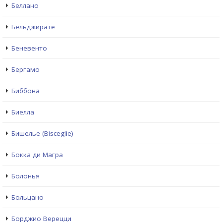
Беллано
Бельджирате
Беневенто
Бергамо
Биббона
Биелла
Бишелье (Bisceglie)
Бокка ди Магра
Болонья
Больцано
Борджио Верецци