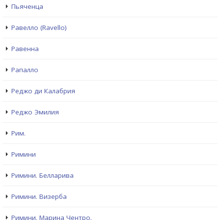
Пьяченца
Равелло (Ravello)
Равенна
Рапалло
Реджо ди Калабрия
Реджо Эмилия
Рим.
Римини
Римини. Белларива
Римини. Визерба
Римини. Марина Чентро.