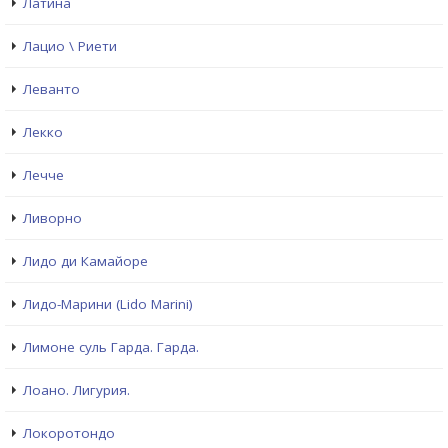
Латина
Лацио \ Риети
Леванто
Лекко
Лечче
Ливорно
Лидо ди Камайоре
Лидо-Марини (Lido Marini)
Лимоне суль Гарда. Гарда.
Лоано. Лигурия.
Локоротондо