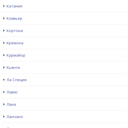
Катания
Клавьер
Кортона
Кремона
Курмайор
Кьянти
Ла Специя
Лавис
Лана
Ланчано