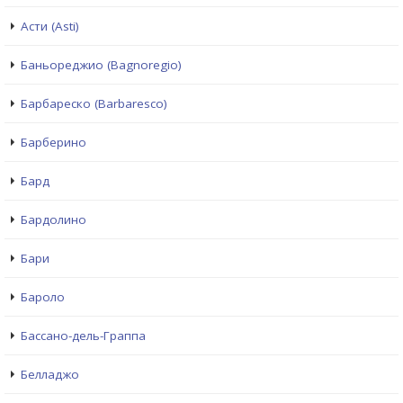
Асти (Asti)
Баньореджио (Bagnoregio)
Барбареско (Barbaresco)
Барберино
Бард
Бардолино
Бари
Бароло
Бассано-дель-Граппа
Белладжо