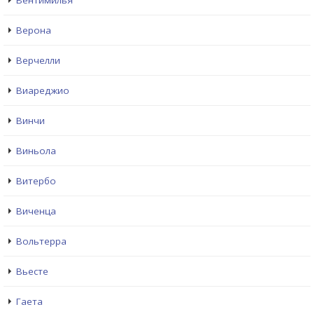
Вентимилья
Верона
Верчелли
Виареджио
Винчи
Виньола
Витербо
Виченца
Вольтерра
Вьесте
Гаета