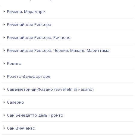
Римини. Мирамаре
Риминийская Ривьера
Риминийская Ривьера. Риччоне
Риминийская Ривьера. Червия. Милано Мариттима
Ровиго
Розето-Вальфорторе
Савеллетри-ди-Фазано (Savelletri di Fasano)
Салерно
Сан Бенедетто дель Тронто
Сан Винчензо