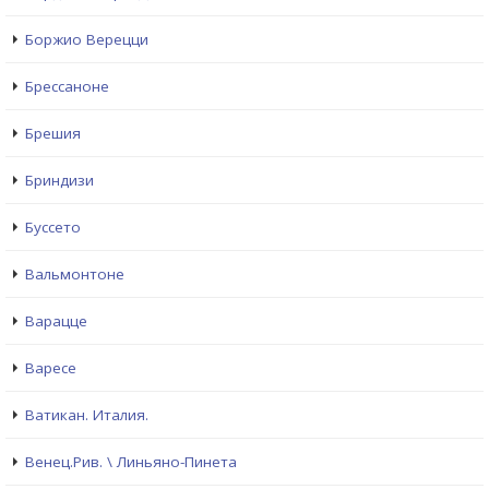
Боржио Верецци
Брессаноне
Брешия
Бриндизи
Буссето
Вальмонтоне
Варацце
Варесе
Ватикан. Италия.
Венец.Рив. \ Линьяно-Пинета