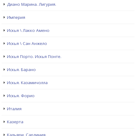
Диано Марина. Лигурия.
Империя
Искья \ Лакко Амено
Искья \ Сан Анжело
Искья Порто. Искья Понте.
Искья. Барано
Искья. Казамичолла
Искья. Форио
Италия
Казерта
Кальяри. Сардиния.