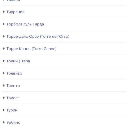
Тиррения
Торболе суль Гарда
Торре-дель-Орсо (Torre dell'Orso)
Торре-Канне (Torre Canne)
Трани (Trani)
Тревизо
Тренто
Триест
Турин
Урбино