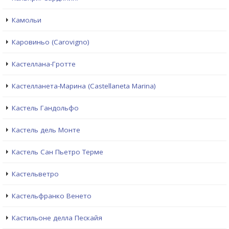
Камольи
Каровиньо (Carovigno)
Кастеллана-Гротте
Кастелланета-Марина (Castellaneta Marina)
Кастель Гандольфо
Кастель дель Монте
Кастель Сан Пьетро Терме
Кастельветро
Кастельфранко Венето
Кастильоне делла Пескайя