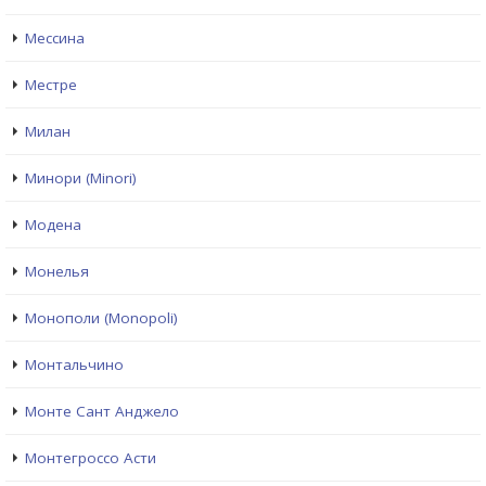
Мессина
Местре
Милан
Минори (Minori)
Модена
Монелья
Монополи (Monopoli)
Монтальчино
Монте Сант Анджело
Монтегроссо Асти