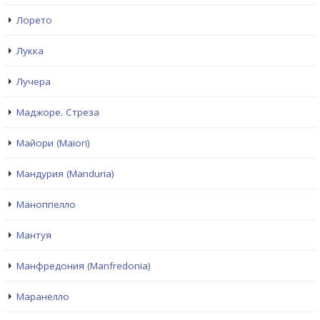
Лорето
Лукка
Лучера
Маджоре. Стреза
Майори (Maiori)
Мандурия (Manduria)
Маноппелло
Мантуя
Манфредония (Manfredonia)
Маранелло