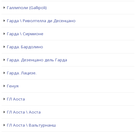
Галлиполи (Gallipoli)
Гарда \ Риволтелла ди Десенцано
Гарда \ Сирмионе
Гарда. Бардолино
Гарда. Дезенцано дель Гарда
Гарда. Лацизе.
Генуя
ГЛ Аоста
ГЛ Аоста \ Аоста
ГЛ Аоста \ Вальтурнанш