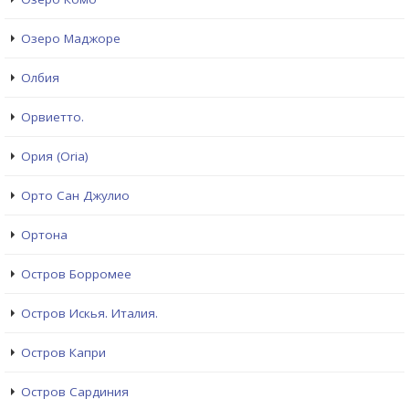
Озеро Маджоре
Олбия
Орвиетто.
Ория (Oria)
Орто Сан Джулио
Ортона
Остров Борромее
Остров Искья. Италия.
Остров Капри
Остров Сардиния