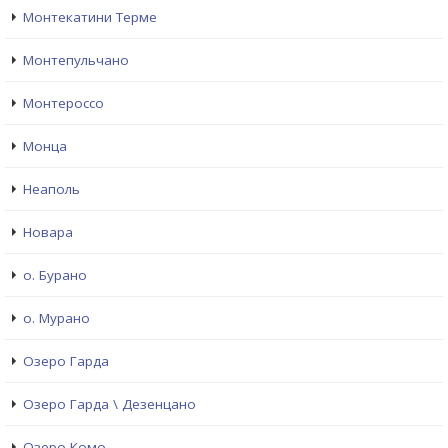
Монтекатини Терме
Монтепульчано
Монтероссо
Монца
Неаполь
Новара
о. Бурано
о. Мурано
Озеро Гарда
Озеро Гарда \ Дезенцано
Озеро Комо