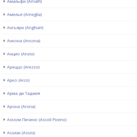
Амальфи (Amalfi)
Амелья (Ameglia)
Ангьяри (Anghiari)
Анкона (Ancona)
Анцио (Anzio)
Ареццо (Arezzo)
Арко (Arco)
Арма ди Таджия
Арона (Arona)
Асколи Пичено (Ascoli Piceno)
Ассизи (Assisi)