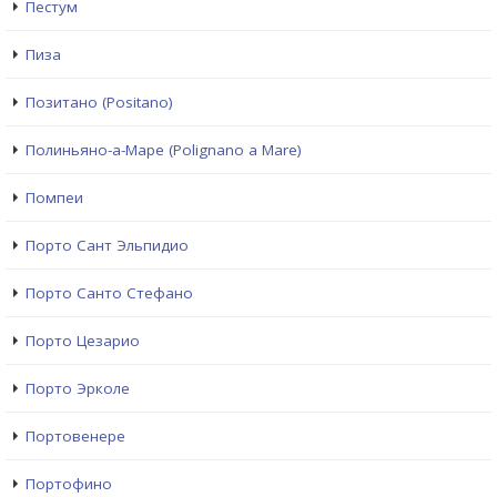
Пестум
Пиза
Позитано (Positano)
Полиньяно-а-Маре (Polignano a Mare)
Помпеи
Порто Сант Эльпидио
Порто Санто Стефано
Порто Цезарио
Порто Эрколе
Портовенере
Портофино