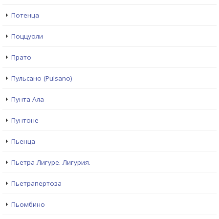
Потенца
Поццуоли
Прато
Пульсано (Pulsano)
Пунта Ала
Пунтоне
Пьенца
Пьетра Лигуре. Лигурия.
Пьетрапертоза
Пьомбино