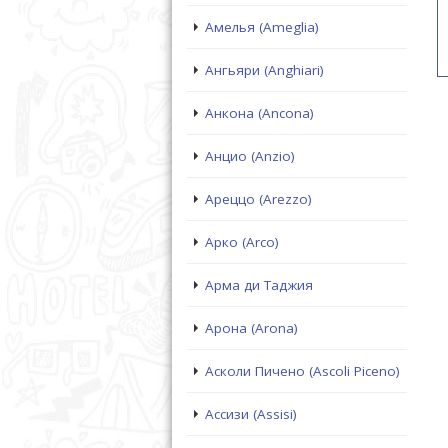
Амелья (Ameglia)
Ангьяри (Anghiari)
Анкона (Ancona)
Анцио (Anzio)
Ареццо (Arezzo)
Арко (Arco)
Арма ди Таджия
Арона (Arona)
Асколи Пичено (Ascoli Piceno)
Ассизи (Assisi)