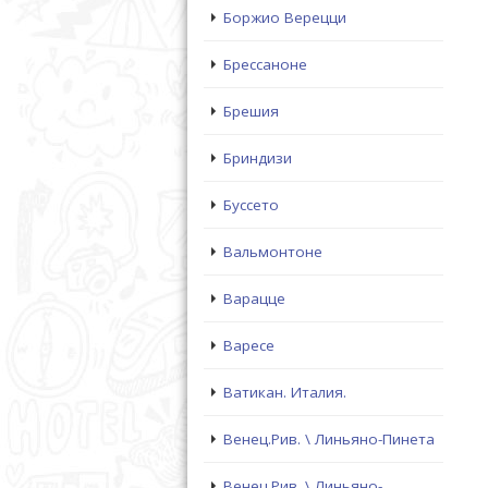
Боржио Верецци
Брессаноне
Брешия
Бриндизи
Буссето
Вальмонтоне
Варацце
Варесе
Ватикан. Италия.
Венец.Рив. \ Линьяно-Пинета
Венец.Рив. \ Линьяно-