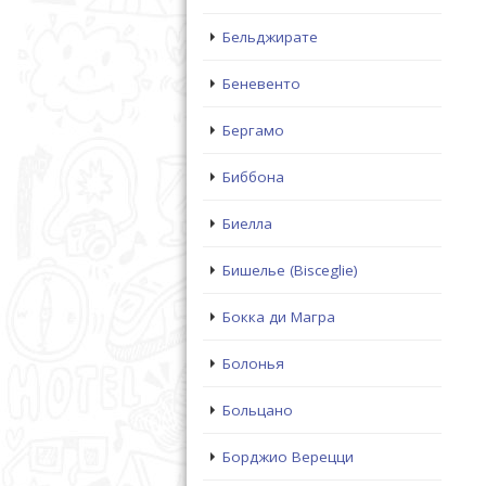
Бельджирате
Беневенто
Бергамо
Биббона
Биелла
Бишелье (Bisceglie)
Бокка ди Магра
Болонья
Больцано
Борджио Верецци