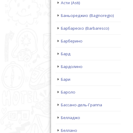
Асти (Asti)
Баньореджио (Bagnoregio)
Барбареско (Barbaresco)
Барберино
Бард
Бардолино
Бари
Бароло
Бассано-дель-Граппа
Белладжо
Беллано