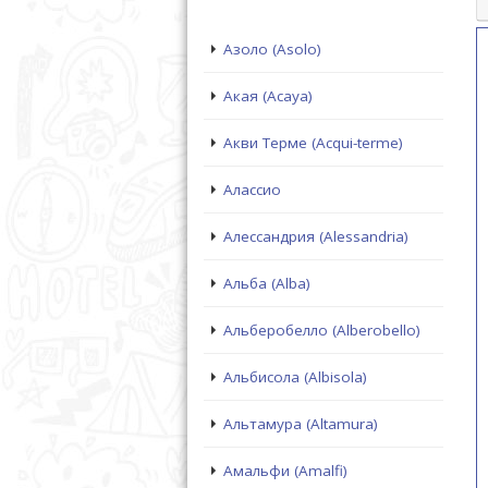
Азоло (Asolo)
Акая (Acaya)
Акви Терме (Acqui-terme)
Алассио
Алессандрия (Alessandria)
Альба (Alba)
Альберобелло (Alberobello)
Альбисола (Albisola)
Альтамура (Altamura)
Амальфи (Amalfi)