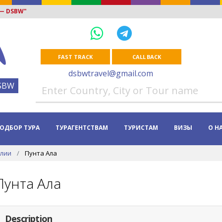
 — DSBW"
FAST TRACK
CALL BACK
dsbwtravel@gmail.com
SBW
ОДБОР ТУРА
ТУРАГЕНТСТВАМ
ТУРИСТАМ
ВИЗЫ
О Н
алии
Пунта Ала
Пунта Ала
Description